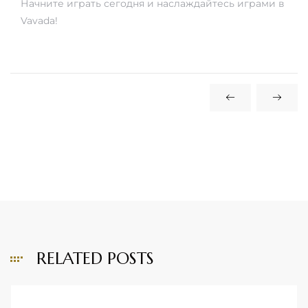
Начните играть сегодня и наслаждайтесь играми в
Vavada!
RELATED POSTS