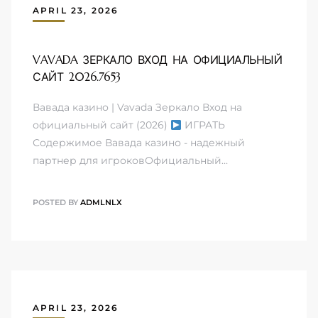
APRIL 23, 2026
VAVADA ЗЕРКАЛО ВХОД НА ОФИЦИАЛЬНЫЙ
САЙТ 2026.7653
Вавада казино | Vavada Зеркало Вход на
официальный сайт (2026)
ИГРАТЬ
Содержимое Вавада казино - надежный
партнер для игроковОфициальный…
POSTED BY
ADMLNLX
APRIL 23, 2026