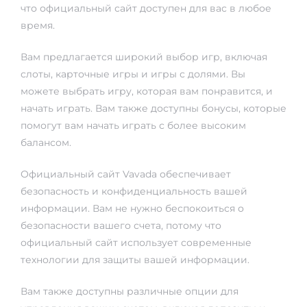
что официальный сайт доступен для вас в любое
время.
Вам предлагается широкий выбор игр, включая
слоты, карточные игры и игры с долями. Вы
можете выбрать игру, которая вам понравится, и
начать играть. Вам также доступны бонусы, которые
помогут вам начать играть с более высоким
балансом.
Официальный сайт Vavada обеспечивает
безопасность и конфиденциальность вашей
информации. Вам не нужно беспокоиться о
безопасности вашего счета, потому что
официальный сайт использует современные
технологии для защиты вашей информации.
Вам также доступны различные опции для