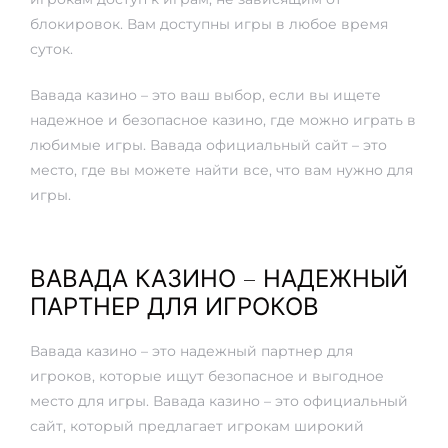
блокировок. Вам доступны игры в любое время
суток.
Вавада казино – это ваш выбор, если вы ищете
надежное и безопасное казино, где можно играть в
любимые игры. Вавада официальный сайт – это
место, где вы можете найти все, что вам нужно для
игры.
ВАВАДА КАЗИНО – НАДЕЖНЫЙ
ПАРТНЕР ДЛЯ ИГРОКОВ
Вавада казино – это надежный партнер для
игроков, которые ищут безопасное и выгодное
место для игры. Вавада казино – это официальный
сайт, который предлагает игрокам широкий