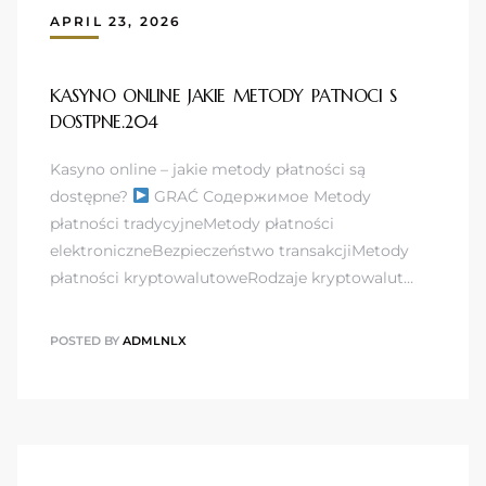
APRIL 23, 2026
KASYNO ONLINE JAKIE METODY PATNOCI S
DOSTPNE.204
Kasyno online – jakie metody płatności są
dostępne?
GRAĆ Содержимое Metody
płatności tradycyjneMetody płatności
elektroniczneBezpieczeństwo transakcjiMetody
płatności kryptowalutoweRodzaje kryptowalut…
POSTED BY
ADMLNLX