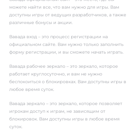
можете найти все, что вам нужно для игры. Вам
доступны игры от ведущих разработчиков, а также
различные бонусы и акции.
Вавада вход – это процесс регистрации на
официальном сайте. Вам нужно только заполнить
форму регистрации, и вы сможете начать играть.
Вавада рабочее зеркало – это зеркало, которое
работает круглосуточно, и вам не нужно
беспокоиться о блокировках. Вам доступны игры в
любое время суток.
Вавада зеркало – это зеркало, которое позволяет
игрокам доступ к играм, не зависящим от
блокировок. Вам доступны игры в любое время
суток.