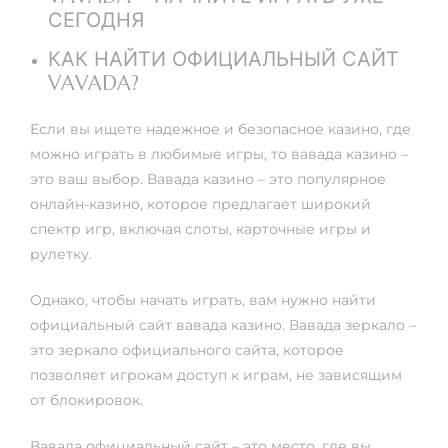
СЕГОДНЯ
КАК НАЙТИ ОФИЦИАЛЬНЫЙ САЙТ
VAVADA?
Если вы ищете надежное и безопасное казино, где
можно играть в любимые игры, то вавада казино –
это ваш выбор. Вавада казино – это популярное
онлайн-казино, которое предлагает широкий
спектр игр, включая слоты, карточные игры и
рулетку.
Однако, чтобы начать играть, вам нужно найти
официальный сайт вавада казино. Вавада зеркало –
это зеркало официального сайта, которое
позволяет игрокам доступ к играм, не зависящим
от блокировок.
Вавада официальный сайт – это место, где вы