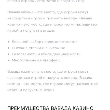
спектр игровых автоматов и азартных игр.
Вавада казино – это место, где игроки могут
насладиться игрой и получать выгоды. Вавада
казино – это место, где игроки могут насладиться
игрой и получать выгоды.
Большой выбор игровых автоматов
Высокие ставки и выигрыши
Безопасность и конфиденциальность
Многоязычный интерфейс
Вавада казино – это место, где игроки могут
насладиться игрой и получать выгоды. Вавада
казино – это место, где игроки могут насладиться
игрой и получать выгоды.
ПРЕИМУЩЕСТВА ВАВАДА КАЗИНО