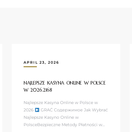
APRIL 23, 2026
NAJLEPSZE KASYNA ONLINE W POLSCE
W 2026.2168
Najlepsze Kasyna Online w Polsce w
2026
GRAĆ Содержимое Jak Wybrać
Najlepsze Kasyno Online w
PolsceBezpieczne Metody Płatności w…