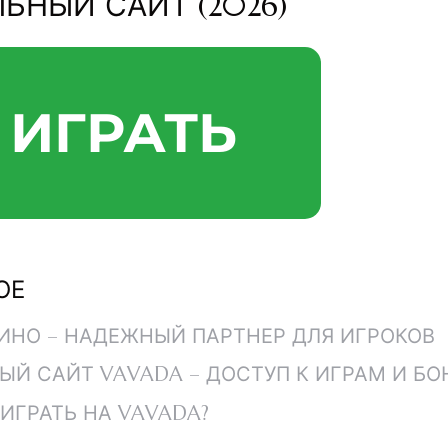
ЬНЫЙ САЙТ (2026)
ИГРАТЬ
ОЕ
ИНО – НАДЕЖНЫЙ ПАРТНЕР ДЛЯ ИГРОКОВ
Й САЙТ VAVADA – ДОСТУП К ИГРАМ И Б
 ИГРАТЬ НА VAVADA?