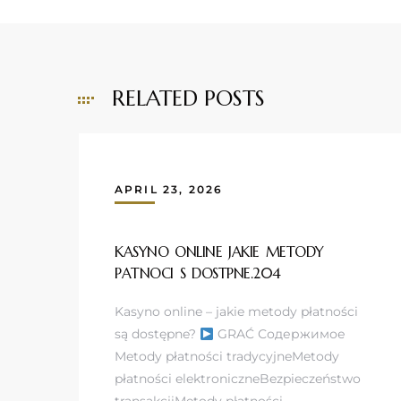
RELATED POSTS
APRIL 23, 2026
KASYNO ONLINE JAKIE METODY
PATNOCI S DOSTPNE.204
Kasyno online – jakie metody płatności
są dostępne?
GRAĆ Содержимое
Metody płatności tradycyjneMetody
płatności elektroniczneBezpieczeństwo