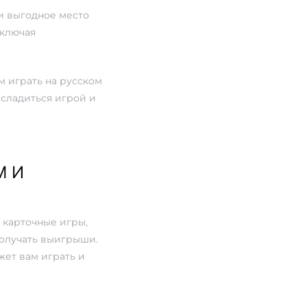
 и выгодное место
включая
м играть на русском
асладиться игрой и
М И
 карточные игры,
получать выигрыши.
жет вам играть и