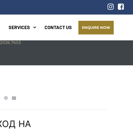
SERVICES
CONTACT US
ENQUIRE NOW
 2026.7653
2026.7653
ХОД НА