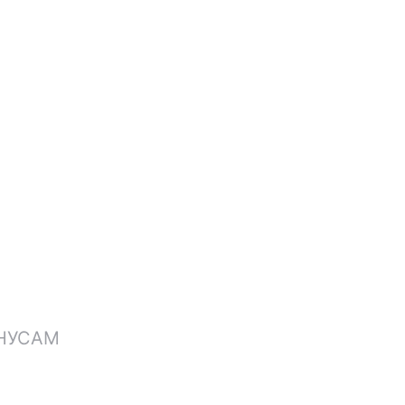
ОНУСАМ