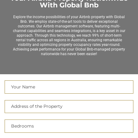
With Global Bnb
Explore the income possibilities of your Airbnb property with Global
Bnb. We employ state-of-the-art tools to deliver exceptional
outcomes. Our Airbnb management software, featuring multi-
channel capabilities and seamless integrations, is a key asset in our
approach. Through this technology, we reach 99% of short-term
rental traffic across all regions in Australia, ensuring remarkable
visibility and optimizing property occupancy rates year-round.
Achieving peak performance for your Global Bnb-managed property
nationwide has never been easier!