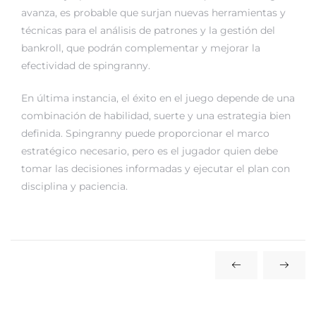
avanza, es probable que surjan nuevas herramientas y
técnicas para el análisis de patrones y la gestión del
bankroll, que podrán complementar y mejorar la
efectividad de spingranny.
En última instancia, el éxito en el juego depende de una
combinación de habilidad, suerte y una estrategia bien
definida. Spingranny puede proporcionar el marco
estratégico necesario, pero es el jugador quien debe
tomar las decisiones informadas y ejecutar el plan con
disciplina y paciencia.