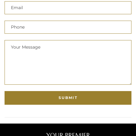
YOUR PREMIER