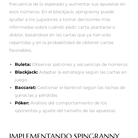
frecuencia de lo esperado y aumentar sus apuestas en
esos números. En el blackjack, spingranny puede
ayudar a los jugadores a tomar decisiones más
informadas sobre cuándo pedir carta, plantarse o
doblar, basándose en las cartas que ya han sido
repartidas y en la probabilidad de obtener cartas
favorables.
Ruleta:
Observar patrones y secuencias de números.
Blackjack:
Adaptar la estrategia según las cartas en
juego.
Baccarat:
Gestionar el bankroll según las rachas de
ganacias y pérdidas.
Póker:
Análisis del comportamiento de los
oponentes y ajuste del tamaño de las apuestas.
IMPLEMENTANDO SPINGRANNY