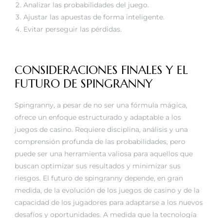
Analizar las probabilidades del juego.
Ajustar las apuestas de forma inteligente.
Evitar perseguir las pérdidas.
CONSIDERACIONES FINALES Y EL
FUTURO DE SPINGRANNY
Spingranny, a pesar de no ser una fórmula mágica,
ofrece un enfoque estructurado y adaptable a los
juegos de casino. Requiere disciplina, análisis y una
comprensión profunda de las probabilidades, pero
puede ser una herramienta valiosa para aquellos que
buscan optimizar sus resultados y minimizar sus
riesgos. El futuro de spingranny depende, en gran
medida, de la evolución de los juegos de casino y de la
capacidad de los jugadores para adaptarse a los nuevos
desafíos y oportunidades. A medida que la tecnología