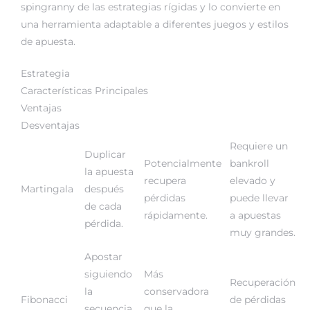
spingranny de las estrategias rígidas y lo convierte en
una herramienta adaptable a diferentes juegos y estilos
de apuesta.
Estrategia
Características Principales
Ventajas
Desventajas
Requiere un
Duplicar
Potencialmente
bankroll
la apuesta
recupera
elevado y
Martingala
después
pérdidas
puede llevar
de cada
rápidamente.
a apuestas
pérdida.
muy grandes.
Apostar
siguiendo
Más
Recuperación
la
conservadora
Fibonacci
de pérdidas
secuencia
que la