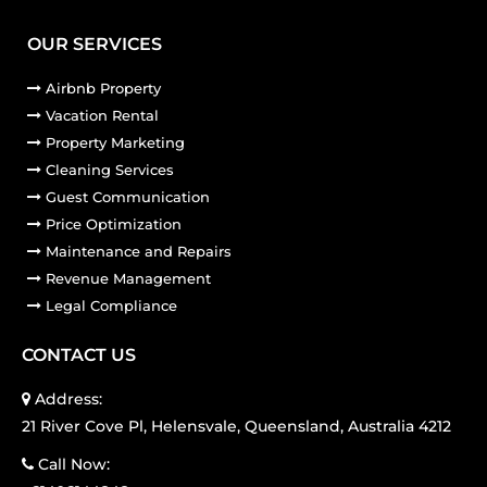
OUR SERVICES
Airbnb Property
Vacation Rental
Property Marketing
Cleaning Services
Guest Communication
Price Optimization
Maintenance and Repairs
Revenue Management
Legal Compliance
CONTACT US
Address:
21 River Cove Pl, Helensvale, Queensland, Australia 4212
Call Now: