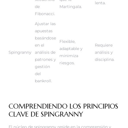
lenta.
de
Martingala.
Fibonacci.
Ajustar las
apuestas
basándose
Flexible,
en el
Requiere
adaptable y
Spingranny
análisis de
análisis y
minimiza
patrones y
disciplina.
riesgos.
gestión
del
bankroll.
COMPRENDIENDO LOS PRINCIPIOS
CLAVE DE SPINGRANNY
El núcleo de spingranny reside en la comprensión y