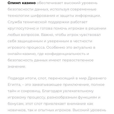
Олимп казино
обеспечивает высокий уровень
безопасности данных, используя современные
технологии шифрования и защиты информации.
Служба технической поддержки работает
круглосуточно и готова помочь игрокам в решении
любых вопросов. Важно, чтобы игрок чувствовал
себя защищенным и уверенным в честности
игрового процесса. Особенно это актуально в
онлайн-казино, где конфиденциальность и
безопасность данных имеют первостепенное
значение.
Подводя итоги, слот, переносящий в мир Древнего
Египта, – это захватывающее приключение, полное
тайн и сокровищ. Благодаря увлекательному
игровому процессу, разнообразным функциям и
бонусам, этот слот привлекает внимание как
новичков, так и опытных игроков. Высокий уровень