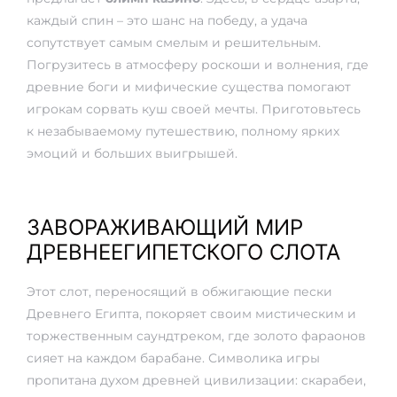
каждый спин – это шанс на победу, а удача
сопутствует самым смелым и решительным.
Погрузитесь в атмосферу роскоши и волнения, где
древние боги и мифические существа помогают
игрокам сорвать куш своей мечты. Приготовьтесь
к незабываемому путешествию, полному ярких
эмоций и больших выигрышей.
ЗАВОРАЖИВАЮЩИЙ МИР
ДРЕВНЕЕГИПЕТСКОГО СЛОТА
Этот слот, переносящий в обжигающие пески
Древнего Египта, покоряет своим мистическим и
торжественным саундтреком, где золото фараонов
сияет на каждом барабане. Символика игры
пропитана духом древней цивилизации: скарабеи,