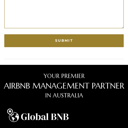
YOUR PREMIER
AIRBNB MANAGEMENT PARTNER
IN AUSTRALIA