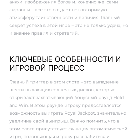
анкхи, изображения богов и, конечно же, сами
фараоны – все это создает неповторимую
атмосферу таинственности и величия. Главный
секрет успеха в этой игре – это не только удача, но
и знание правил и стратегий.
КЛЮЧЕВЫЕ ОСОБЕННОСТИ И
ИГРОВОЙ ПРОЦЕСС
Главный триггер в этом слоте – это выпадение
шести пылающих солнечных дисков, которые
открывают захватывающий бонусный раунд Hold
and Win. В этом раунде игроку предоставляется
возможность выиграть Royal Jackpot, значительно
увеличив свой выигрыш. Важно помнить, что в
этом слоте присутствует функция автоматической
игры, позволяющая игроку расслабиться и