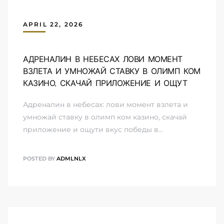
APRIL 22, 2026
АДРЕНАЛИН В НЕБЕСАХ ЛОВИ МОМЕНТ
ВЗЛЕТА И УМНОЖАЙ СТАВКУ В ОЛИМП КОМ
КАЗИНО, СКАЧАЙ ПРИЛОЖЕНИЕ И ОЩУТ
Адреналин в небесах: лови момент взлета и
умножай ставку в олимп ком казино, скачай
приложение и ощути вкус победы в…
POSTED BY
ADMLNLX