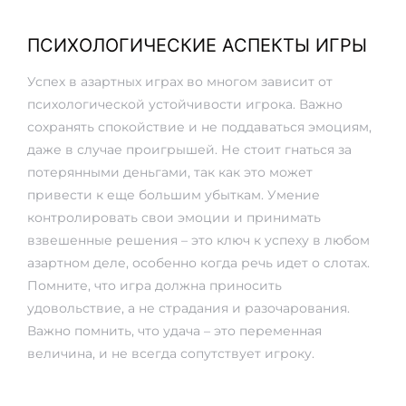
ПСИХОЛОГИЧЕСКИЕ АСПЕКТЫ ИГРЫ
Успех в азартных играх во многом зависит от
психологической устойчивости игрока. Важно
сохранять спокойствие и не поддаваться эмоциям,
даже в случае проигрышей. Не стоит гнаться за
потерянными деньгами, так как это может
привести к еще большим убыткам. Умение
контролировать свои эмоции и принимать
взвешенные решения – это ключ к успеху в любом
азартном деле, особенно когда речь идет о слотах.
Помните, что игра должна приносить
удовольствие, а не страдания и разочарования.
Важно помнить, что удача – это переменная
величина, и не всегда сопутствует игроку.