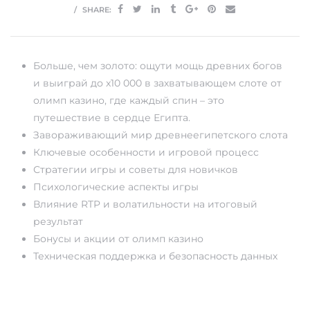
rs
SHARE:
Больше, чем золото: ощути мощь древних богов
и выиграй до x10 000 в захватывающем слоте от
олимп казино, где каждый спин – это
путешествие в сердце Египта.
Завораживающий мир древнеегипетского слота
Ключевые особенности и игровой процесс
Стратегии игры и советы для новичков
Психологические аспекты игры
Влияние RTP и волатильности на итоговый
результат
Бонусы и акции от олимп казино
Техническая поддержка и безопасность данных