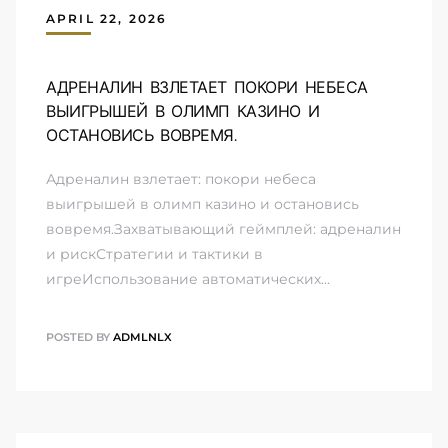
APRIL 22, 2026
АДРЕНАЛИН ВЗЛЕТАЕТ ПОКОРИ НЕБЕСА
ВЫИГРЫШЕЙ В ОЛИМП КАЗИНО И
ОСТАНОВИСЬ ВОВРЕМЯ.
Адреналин взлетает: покори небеса
выигрышей в олимп казино и остановись
вовремя.Захватывающий геймплей: адреналин
и рискСтратегии и тактики в
игреИспользование автоматических…
POSTED BY
ADMLNLX