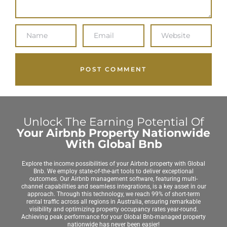
Unlock The Earning Potential Of
Your Airbnb Property Nationwide
With Global Bnb
Explore the income possibilities of your Airbnb property with Global
Bnb. We employ state-of-the-art tools to deliver exceptional
outcomes. Our Airbnb management software, featuring multi-
channel capabilities and seamless integrations, is a key asset in our
approach. Through this technology, we reach 99% of short-term
rental traffic across all regions in Australia, ensuring remarkable
visibility and optimizing property occupancy rates year-round.
Achieving peak performance for your Global Bnb-managed property
nationwide has never been easier!