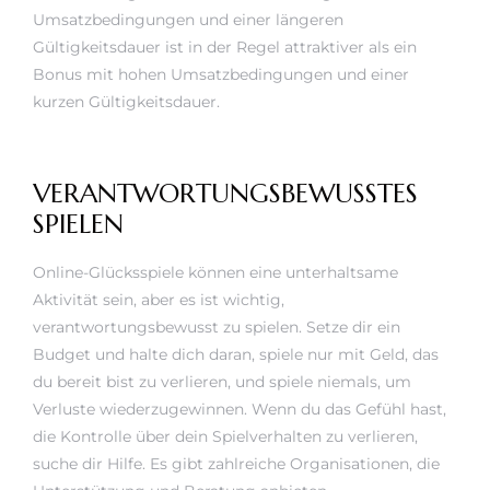
Umsatzbedingungen und einer längeren
Gültigkeitsdauer ist in der Regel attraktiver als ein
Bonus mit hohen Umsatzbedingungen und einer
kurzen Gültigkeitsdauer.
VERANTWORTUNGSBEWUSSTES
SPIELEN
Online-Glücksspiele können eine unterhaltsame
Aktivität sein, aber es ist wichtig,
verantwortungsbewusst zu spielen. Setze dir ein
Budget und halte dich daran, spiele nur mit Geld, das
du bereit bist zu verlieren, und spiele niemals, um
Verluste wiederzugewinnen. Wenn du das Gefühl hast,
die Kontrolle über dein Spielverhalten zu verlieren,
suche dir Hilfe. Es gibt zahlreiche Organisationen, die