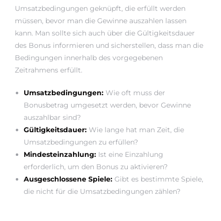
Umsatzbedingungen geknüpft, die erfüllt werden
müssen, bevor man die Gewinne auszahlen lassen
kann. Man sollte sich auch über die Gültigkeitsdauer
des Bonus informieren und sicherstellen, dass man die
Bedingungen innerhalb des vorgegebenen
Zeitrahmens erfüllt.
Umsatzbedingungen:
Wie oft muss der
Bonusbetrag umgesetzt werden, bevor Gewinne
auszahlbar sind?
Gültigkeitsdauer:
Wie lange hat man Zeit, die
Umsatzbedingungen zu erfüllen?
Mindesteinzahlung:
Ist eine Einzahlung
erforderlich, um den Bonus zu aktivieren?
Ausgeschlossene Spiele:
Gibt es bestimmte Spiele,
die nicht für die Umsatzbedingungen zählen?