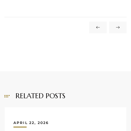
RELATED POSTS
APRIL 22, 2026