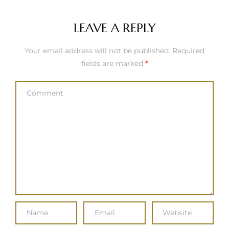
LEAVE A REPLY
Your email address will not be published.
Required
fields are marked
*