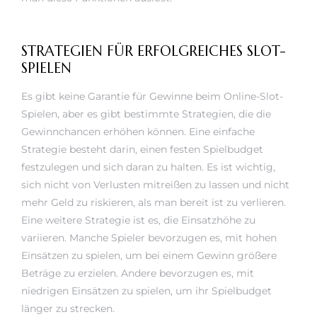
STRATEGIEN FÜR ERFOLGREICHES SLOT-
SPIELEN
Es gibt keine Garantie für Gewinne beim Online-Slot-
Spielen, aber es gibt bestimmte Strategien, die die
Gewinnchancen erhöhen können. Eine einfache
Strategie besteht darin, einen festen Spielbudget
festzulegen und sich daran zu halten. Es ist wichtig,
sich nicht von Verlusten mitreißen zu lassen und nicht
mehr Geld zu riskieren, als man bereit ist zu verlieren.
Eine weitere Strategie ist es, die Einsatzhöhe zu
variieren. Manche Spieler bevorzugen es, mit hohen
Einsätzen zu spielen, um bei einem Gewinn größere
Beträge zu erzielen. Andere bevorzugen es, mit
niedrigen Einsätzen zu spielen, um ihr Spielbudget
länger zu strecken.