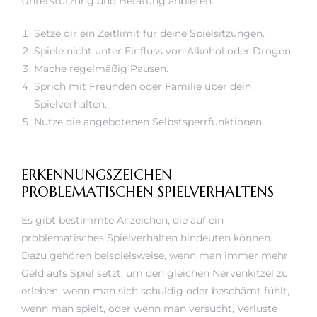
Unterstützung und Beratung anbieten.
Setze dir ein Zeitlimit für deine Spielsitzungen.
Spiele nicht unter Einfluss von Alkohol oder Drogen.
Mache regelmäßig Pausen.
Sprich mit Freunden oder Familie über dein
Spielverhalten.
Nutze die angebotenen Selbstsperrfunktionen.
ERKENNUNGSZEICHEN
PROBLEMATISCHEN SPIELVERHALTENS
Es gibt bestimmte Anzeichen, die auf ein
problematisches Spielverhalten hindeuten können.
Dazu gehören beispielsweise, wenn man immer mehr
Geld aufs Spiel setzt, um den gleichen Nervenkitzel zu
erleben, wenn man sich schuldig oder beschämt fühlt,
wenn man spielt, oder wenn man versucht, Verluste