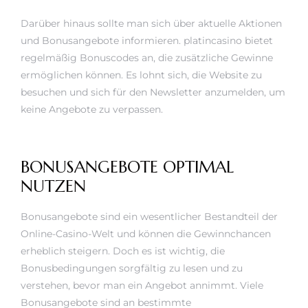
Darüber hinaus sollte man sich über aktuelle Aktionen
und Bonusangebote informieren. platincasino bietet
regelmäßig Bonuscodes an, die zusätzliche Gewinne
ermöglichen können. Es lohnt sich, die Website zu
besuchen und sich für den Newsletter anzumelden, um
keine Angebote zu verpassen.
BONUSANGEBOTE OPTIMAL
NUTZEN
Bonusangebote sind ein wesentlicher Bestandteil der
Online-Casino-Welt und können die Gewinnchancen
erheblich steigern. Doch es ist wichtig, die
Bonusbedingungen sorgfältig zu lesen und zu
verstehen, bevor man ein Angebot annimmt. Viele
Bonusangebote sind an bestimmte