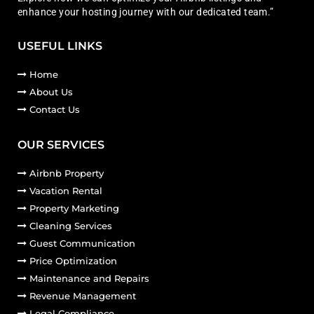
enhance your hosting journey with our dedicated team.”
USEFUL LINKS
Home
About Us
Contact Us
OUR SERVICES
Airbnb Property
Vacation Rental
Property Marketing
Cleaning Services
Guest Communication
Price Optimization
Maintenance and Repairs
Revenue Management
Legal Compliance