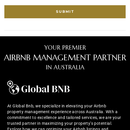
YOUR PREMIER
AIRBNB MANAGEMENT PARTNER
IN AUSTRALIA
At Global Bnb, we specialize in elevating your Airbnb
property management experience across Australia. With a
commitment to excellence and tailored services, we are your
trusted partner in maximizing your property’s potential.
Explore how we can optimize your Airbnb listings and