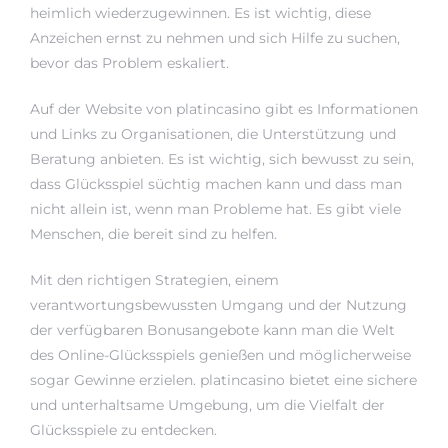
heimlich wiederzugewinnen. Es ist wichtig, diese
Anzeichen ernst zu nehmen und sich Hilfe zu suchen,
bevor das Problem eskaliert.
Auf der Website von platincasino gibt es Informationen
und Links zu Organisationen, die Unterstützung und
Beratung anbieten. Es ist wichtig, sich bewusst zu sein,
dass Glücksspiel süchtig machen kann und dass man
nicht allein ist, wenn man Probleme hat. Es gibt viele
Menschen, die bereit sind zu helfen.
Mit den richtigen Strategien, einem
verantwortungsbewussten Umgang und der Nutzung
der verfügbaren Bonusangebote kann man die Welt
des Online-Glücksspiels genießen und möglicherweise
sogar Gewinne erzielen. platincasino bietet eine sichere
und unterhaltsame Umgebung, um die Vielfalt der
Glücksspiele zu entdecken.