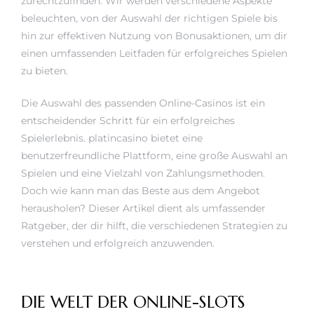
zurechtzufinden. Wir werden verschiedene Aspekte
beleuchten, von der Auswahl der richtigen Spiele bis
hin zur effektiven Nutzung von Bonusaktionen, um dir
einen umfassenden Leitfaden für erfolgreiches Spielen
zu bieten.
Die Auswahl des passenden Online-Casinos ist ein
entscheidender Schritt für ein erfolgreiches
Spielerlebnis. platincasino bietet eine
benutzerfreundliche Plattform, eine große Auswahl an
Spielen und eine Vielzahl von Zahlungsmethoden.
Doch wie kann man das Beste aus dem Angebot
herausholen? Dieser Artikel dient als umfassender
Ratgeber, der dir hilft, die verschiedenen Strategien zu
verstehen und erfolgreich anzuwenden.
DIE WELT DER ONLINE-SLOTS