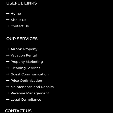
USEFUL LINKS
Home
About Us
Contact Us
OUR SERVICES
Airbnb Property
Vacation Rental
Property Marketing
Cleaning Services
Guest Communication
Price Optimization
Maintenance and Repairs
Revenue Management
Legal Compliance
CONTACT US