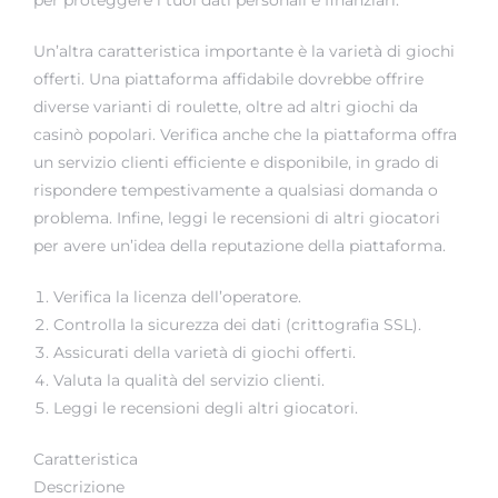
Un’altra caratteristica importante è la varietà di giochi
offerti. Una piattaforma affidabile dovrebbe offrire
diverse varianti di roulette, oltre ad altri giochi da
casinò popolari. Verifica anche che la piattaforma offra
un servizio clienti efficiente e disponibile, in grado di
rispondere tempestivamente a qualsiasi domanda o
problema. Infine, leggi le recensioni di altri giocatori
per avere un’idea della reputazione della piattaforma.
Verifica la licenza dell’operatore.
Controlla la sicurezza dei dati (crittografia SSL).
Assicurati della varietà di giochi offerti.
Valuta la qualità del servizio clienti.
Leggi le recensioni degli altri giocatori.
Caratteristica
Descrizione