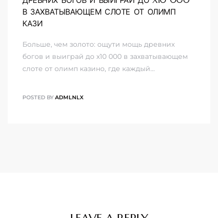
ДРЕВНИХ БОГОВ И ВЫИГРАЙ ДО X10 000
В ЗАХВАТЫВАЮЩЕМ СЛОТЕ ОТ ОЛИМП
КАЗИ
Больше, чем золото: ощути мощь древних
богов и выиграй до x10 000 в захватывающем
слоте от олимп казино, где каждый…
POSTED BY
ADMLNLX