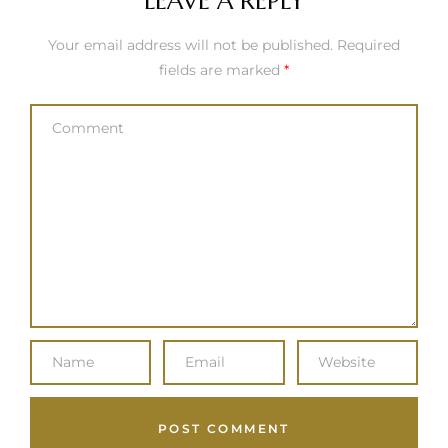
LEAVE A REPLY
Your email address will not be published.
Required
fields are marked
*