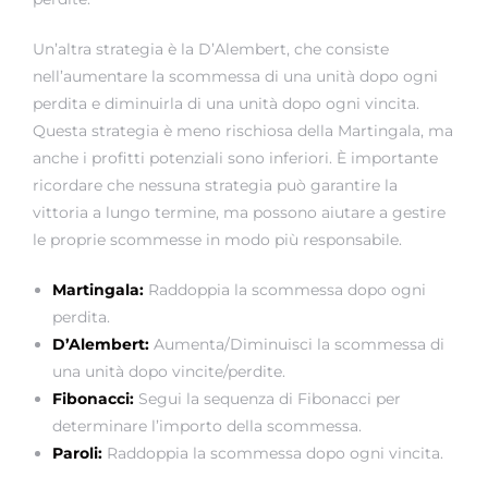
Un’altra strategia è la D’Alembert, che consiste
nell’aumentare la scommessa di una unità dopo ogni
perdita e diminuirla di una unità dopo ogni vincita.
Questa strategia è meno rischiosa della Martingala, ma
anche i profitti potenziali sono inferiori. È importante
ricordare che nessuna strategia può garantire la
vittoria a lungo termine, ma possono aiutare a gestire
le proprie scommesse in modo più responsabile.
Martingala:
Raddoppia la scommessa dopo ogni
perdita.
D’Alembert:
Aumenta/Diminuisci la scommessa di
una unità dopo vincite/perdite.
Fibonacci:
Segui la sequenza di Fibonacci per
determinare l’importo della scommessa.
Paroli:
Raddoppia la scommessa dopo ogni vincita.