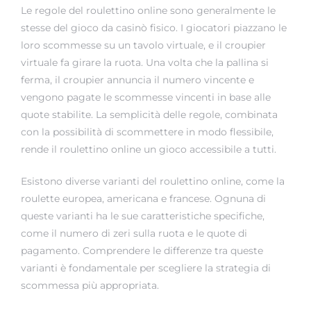
Le regole del roulettino online sono generalmente le
stesse del gioco da casinò fisico. I giocatori piazzano le
loro scommesse su un tavolo virtuale, e il croupier
virtuale fa girare la ruota. Una volta che la pallina si
ferma, il croupier annuncia il numero vincente e
vengono pagate le scommesse vincenti in base alle
quote stabilite. La semplicità delle regole, combinata
con la possibilità di scommettere in modo flessibile,
rende il roulettino online un gioco accessibile a tutti.
Esistono diverse varianti del roulettino online, come la
roulette europea, americana e francese. Ognuna di
queste varianti ha le sue caratteristiche specifiche,
come il numero di zeri sulla ruota e le quote di
pagamento. Comprendere le differenze tra queste
varianti è fondamentale per scegliere la strategia di
scommessa più appropriata.