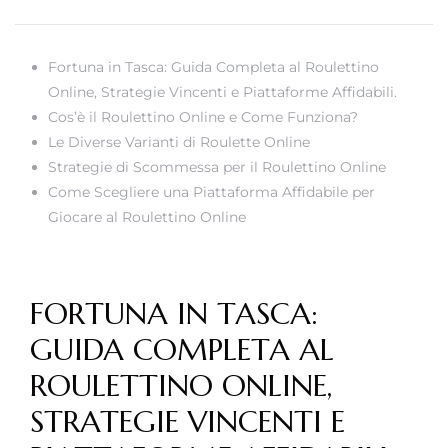
rs
Fortuna in Tasca: Guida Completa al Roulettino
Online, Strategie Vincenti e Piattaforme Affidabili.
Cos’è il Roulettino Online e Come Funziona?
Le Diverse Varianti di Roulette Online
Strategie di Scommessa per il Roulettino Online
Come Scegliere una Piattaforma Affidabile per
Giocare al Roulettino Online
FORTUNA IN TASCA:
GUIDA COMPLETA AL
ROULETTINO ONLINE,
STRATEGIE VINCENTI E