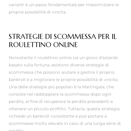
varianti è un passo fondamentale per massimizzare le
proprie possibilità di vincita.
STRATEGIE DI SCOMMESSA PER IL
ROULETTINO ONLINE
Nonostante il roulettino online sia un gioco d’azzardo
basato sulla fortuna, esistono diverse strategie di
scommessa che possono aiutare a gestire il proprio
bankroll e a migliorare le proprie possibilità di vincita.
Una delle strategie più popolari è la Martingala, che
consiste nel raddoppiare la scommessa dopo ogni
perdita, al fine di recuperare le perdite precedenti e
ottenere un piccolo profitto. Tuttavia, questa strategia
richiede un bankroll consistente e può portare a
scommesse molto elevate in caso di una lunga serie di
perdite.