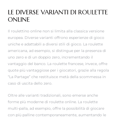
LE DIVERSE VARIANTI DI ROULETTE
ONLINE
Il roulettino online non si limita alla classica versione
europea. Diverse varianti offrono esperienze di gioco
uniche e adattabili a diversi stili di gioco. La roulette
americana, ad esempio, si distingue per la presenza di
uno zero e di un doppio zero, incrementando il
vantaggio del banco. La roulette francese, invece, offre
quote più vantaggiose per i giocatori, grazie alla regola
“La Partage” che restituisce metà della scommessa in
caso di uscita dello zero.
Oltre alle varianti tradizionali, sono emerse anche
forme più moderne di roulette online. La roulette
multi-palla, ad esempio, offre la possibilità di giocare
con più palline contemporaneamente, aumentando le