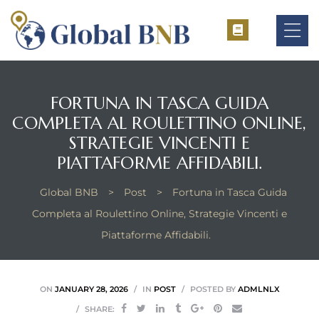
FORTUNA IN TASCA GUIDA
COMPLETA AL ROULETTINO ONLINE,
ement
STRATEGIE VINCENTI E
ement
PIATTAFORME AFFIDABILI.
Global BNB
>
Post
>
Fortuna in Tasca Guida
Completa al Roulettino Online, Strategie Vincenti e
Piattaforme Affidabili.
ON
JANUARY 28, 2026
IN
POST
POSTED BY
ADMLNLX
SHARE: