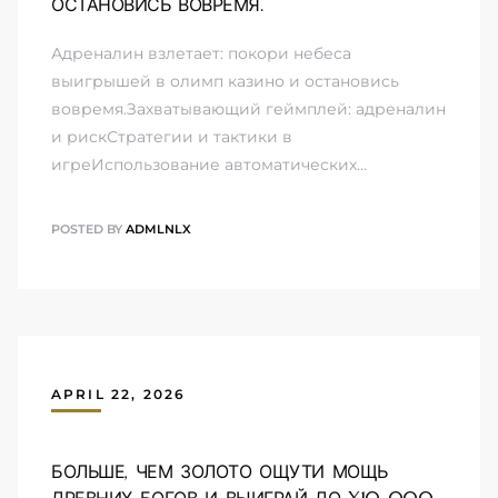
ОСТАНОВИСЬ ВОВРЕМЯ.
Адреналин взлетает: покори небеса
выигрышей в олимп казино и остановись
вовремя.Захватывающий геймплей: адреналин
и рискСтратегии и тактики в
игреИспользование автоматических…
POSTED BY
ADMLNLX
APRIL 22, 2026
БОЛЬШЕ, ЧЕМ ЗОЛОТО ОЩУТИ МОЩЬ