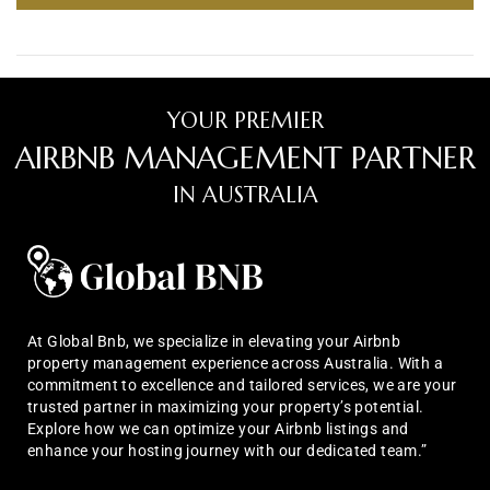
YOUR PREMIER
AIRBNB MANAGEMENT PARTNER
IN AUSTRALIA
At Global Bnb, we specialize in elevating your Airbnb
property management experience across Australia. With a
commitment to excellence and tailored services, we are your
trusted partner in maximizing your property’s potential.
Explore how we can optimize your Airbnb listings and
enhance your hosting journey with our dedicated team.”