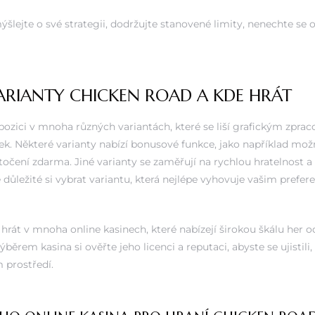
šlejte o své strategii, dodržujte stanovené limity, nenechte se 
ARIANTY CHICKEN ROAD A KDE HRÁT
pozici v mnoha různých variantách, které se liší grafickým zpra
ek. Některé varianty nabízí bonusové funkce, jako například mož
točení zdarma. Jiné varianty se zaměřují na rychlou hratelnost a
 důležité si vybrat variantu, která nejlépe vyhovuje vašim prefe
hrát v mnoha online kasinech, které nabízejí širokou škálu her 
běrem kasina si ověřte jeho licenci a reputaci, abyste se ujistili, 
 prostředí.