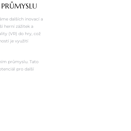
 PRŮMYSLU
áme dalších inovací a
í herní zážitek a
lity (VR) do hry, což
ostí je využití
rním průmyslu. Tato
tenciál pro další