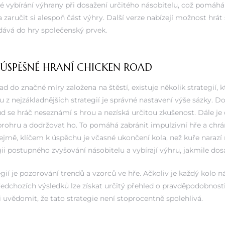
 vybírání výhrany při dosažení určitého násobitelu, což pomáh
 zaručit si alespoň část výhry. Další verze nabízejí možnost hrát 
dává do hry společenský prvek.
 ÚSPĚŠNÉ HRANÍ CHICKEN ROAD
ad do značné míry založena na štěstí, existuje několik strategií,
u z nejzákladnějších strategií je správné nastavení výše sázky. Do
d se hráč neseznámí s hrou a nezíská určitou zkušenost. Dále je d
 prohru a dodržovat ho. To pomáhá zabránit impulzivní hře a chrá
jmě, klíčem k úspěchu je včasné ukončení kola, než kuře narazí 
egii postupného zvyšování násobitelu a vybírají výhru, jakmile d
gií je pozorování trendů a vzorců ve hře. Ačkoliv je každý kolo n
ředchozích výsledků lze získat určitý přehled o pravděpodobnost
i uvědomit, že tato strategie není stoprocentně spolehlivá.