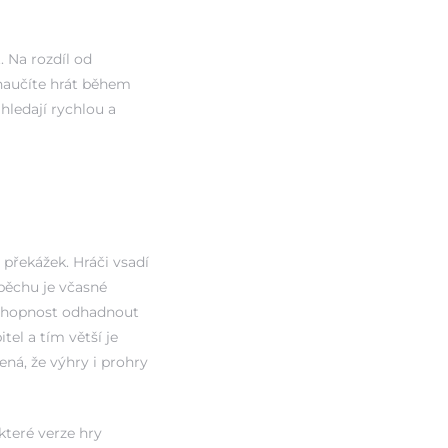
. Na rozdíl od
naučíte hrát během
 hledají rychlou a
é překážek. Hráči vsadí
spěchu je včasné
 schopnost odhadnout
el a tím větší je
ená, že výhry i prohry
které verze hry