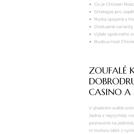
rs
Co je Chicken Road
Strategie pro úspě
Rizika spojená s h
Dostupné varianty
Výběr správného on
Budoucnost Chicke
ZOUFALÉ K
DOBRODRU
CASINO A
V dnešním světě online
Jedna z nejrychleji r
postavená na jednoduc
ní mohou těšit z rych