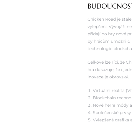
BUDOUCNOST
Chicken Road je stále
vylepšení. Vývojáři n
přidají do hry nové pr
by hráčům umožnilo pon
technologie blockchai
Celkově lze říci, že 
hra dokazuje, že i je
inovace je obrovský.
Virtuální realita (V
Blockchain techno
Nové herní módy a
Společenské prvky 
Vylepšená grafika 