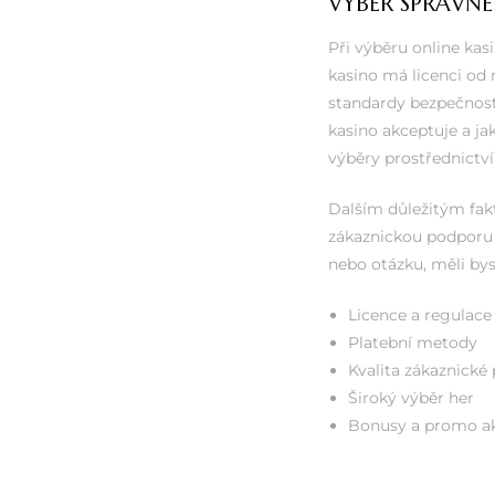
VÝBĚR SPRÁVNÉ
Při výběru online kasi
kasino má licenci od 
standardy bezpečnosti
kasino akceptuje a ja
výběry prostřednictv
Dalším důležitým fakt
zákaznickou podporu 
nebo otázku, měli bys
Licence a regulace
Platební metody
Kvalita zákaznické
Široký výběr her
Bonusy a promo a