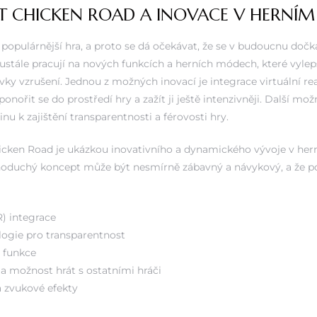
 CHICKEN ROAD A INOVACE V HERNÍM
 populárnější hra, a proto se dá očekávat, že se v budoucnu dočk
eustále pracují na nových funkcích a herních módech, které vylepš
vky vzrušení. Jednou z možných inovací je integrace virtuální rea
ořit se do prostředí hry a zažít ji ještě intenzivněji. Další možn
nu k zajištění transparentnosti a férovosti hry.
Chicken Road je ukázkou inovativního a dynamického vývoje v he
dnoduchý koncept může být nesmírně zábavný a návykový, a že po
R) integrace
logie pro transparentnost
 funkce
a možnost hrát s ostatními hráči
a zvukové efekty