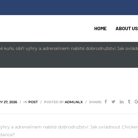
 A ADRENALINEM NABITÉ DOBRODRUŽS
HOME
ABOUT US
ROAD CASINO A MAXI
lé kuře, obří výhry a adrenalinem nabité dobrodružství Jak ovlá
 27, 2026
IN
POST
POSTED BY
ADMLNLX
SHARE:
 výhry a adrenalinem nabité dobrodružství: Jak ovládnout Chicke
 šance?