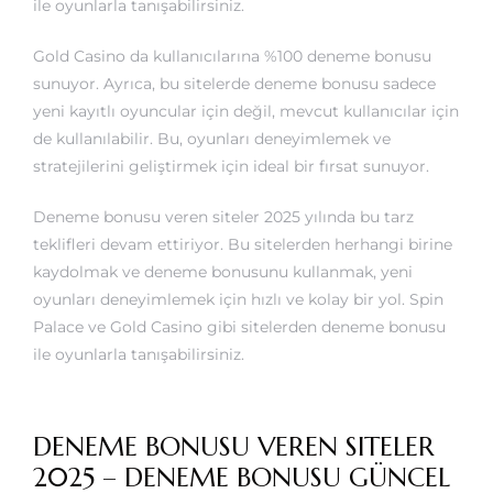
ile oyunlarla tanışabilirsiniz.
Gold Casino da kullanıcılarına %100 deneme bonusu
sunuyor. Ayrıca, bu sitelerde deneme bonusu sadece
yeni kayıtlı oyuncular için değil, mevcut kullanıcılar için
de kullanılabilir. Bu, oyunları deneyimlemek ve
stratejilerini geliştirmek için ideal bir fırsat sunuyor.
Deneme bonusu veren siteler 2025 yılında bu tarz
teklifleri devam ettiriyor. Bu sitelerden herhangi birine
kaydolmak ve deneme bonusunu kullanmak, yeni
oyunları deneyimlemek için hızlı ve kolay bir yol. Spin
Palace ve Gold Casino gibi sitelerden deneme bonusu
ile oyunlarla tanışabilirsiniz.
DENEME BONUSU VEREN SITELER
2025 – DENEME BONUSU GÜNCEL