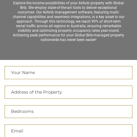
Explore the income possibilities of your Airbnb property with Global
Bnb. We employ state-of-the-art tools to deliver exceptional
outcomes. Our Airbnb management software, featuring multi-
channel capabilities and seamless integrations, is a key asset in our
approach. Through this technology, we reach 99% of short-term
rental traffic across all regions in Australia, ensuring remarkable
visibility and optimizing property occupancy rates year-round.
Achieving peak performance for your Global Bnb-managed property
nationwide has never been easier!