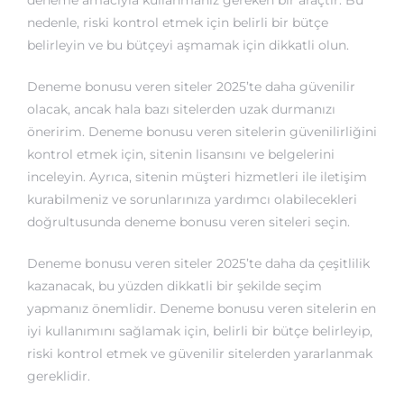
nedenle, riski kontrol etmek için belirli bir bütçe
belirleyin ve bu bütçeyi aşmamak için dikkatli olun.
Deneme bonusu veren siteler 2025’te daha güvenilir
olacak, ancak hala bazı sitelerden uzak durmanızı
öneririm. Deneme bonusu veren sitelerin güvenilirliğini
kontrol etmek için, sitenin lisansını ve belgelerini
inceleyin. Ayrıca, sitenin müşteri hizmetleri ile iletişim
kurabilmeniz ve sorunlarınıza yardımcı olabilecekleri
doğrultusunda deneme bonusu veren siteleri seçin.
Deneme bonusu veren siteler 2025’te daha da çeşitlilik
kazanacak, bu yüzden dikkatli bir şekilde seçim
yapmanız önemlidir. Deneme bonusu veren sitelerin en
iyi kullanımını sağlamak için, belirli bir bütçe belirleyip,
riski kontrol etmek ve güvenilir sitelerden yararlanmak
gereklidir.