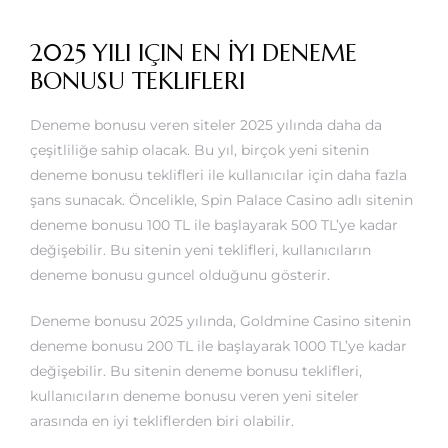
2025 YILI IÇIN EN İYI DENEME
BONUSU TEKLIFLERI
Deneme bonusu veren siteler 2025 yılında daha da
çeşitliliğe sahip olacak. Bu yıl, birçok yeni sitenin
deneme bonusu teklifleri ile kullanıcılar için daha fazla
şans sunacak. Öncelikle, Spin Palace Casino adlı sitenin
deneme bonusu 100 TL ile başlayarak 500 TL’ye kadar
değişebilir. Bu sitenin yeni teklifleri, kullanıcıların
deneme bonusu guncel olduğunu gösterir.
Deneme bonusu 2025 yılında, Goldmine Casino sitenin
deneme bonusu 200 TL ile başlayarak 1000 TL’ye kadar
değişebilir. Bu sitenin deneme bonusu teklifleri,
kullanıcıların deneme bonusu veren yeni siteler
arasında en iyi tekliflerden biri olabilir.