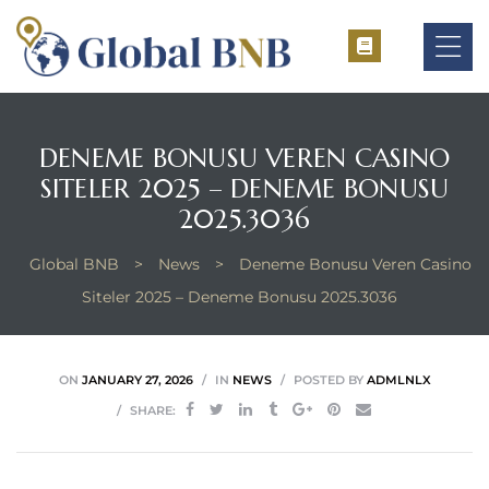
DENEME BONUSU VEREN CASINO
SITELER 2025 – DENEME BONUSU
ement
2025.3036
ement
Global BNB
>
News
>
Deneme Bonusu Veren Casino
Siteler 2025 – Deneme Bonusu 2025.3036
ON
JANUARY 27, 2026
IN
NEWS
POSTED BY
ADMLNLX
SHARE: