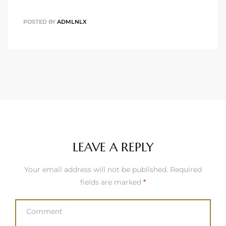
POSTED BY
ADMLNLX
LEAVE A REPLY
Your email address will not be published.
Required
fields are marked
*