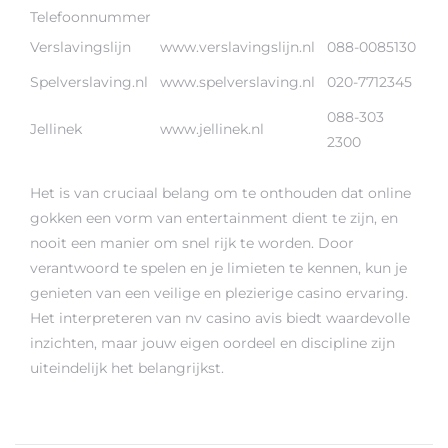
Telefoonnummer
Verslavingslijn
www.verslavingslijn.nl
088-0085130
Spelverslaving.nl
www.spelverslaving.nl
020-7712345
088-303
Jellinek
www.jellinek.nl
2300
Het is van cruciaal belang om te onthouden dat online
gokken een vorm van entertainment dient te zijn, en
nooit een manier om snel rijk te worden. Door
verantwoord te spelen en je limieten te kennen, kun je
genieten van een veilige en plezierige casino ervaring.
Het interpreteren van nv casino avis biedt waardevolle
inzichten, maar jouw eigen oordeel en discipline zijn
uiteindelijk het belangrijkst.