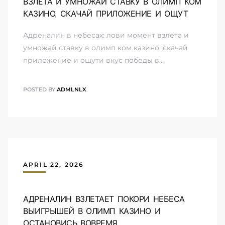
ВЗЛЕТА И УМНОЖАЙ СТАВКУ В ОЛИМП КОМ
КАЗИНО, СКАЧАЙ ПРИЛОЖЕНИЕ И ОЩУТ
Адреналин в небесах: лови момент взлета и
умножай ставку в олимп ком казино, скачай
приложение и ощути вкус победы в…
POSTED BY
ADMLNLX
APRIL 22, 2026
АДРЕНАЛИН ВЗЛЕТАЕТ ПОКОРИ НЕБЕСА
ВЫИГРЫШЕЙ В ОЛИМП КАЗИНО И
ОСТАНОВИСЬ ВОВРЕМЯ.