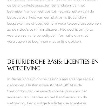
de belangrijkste aspecten behandelen, van het
begrijpen van de licenties tot het inschatten van de
betrouwbaarheid van een platform. Bovendien
bespreken we strategieën om verantwoord te spelen en
zo de risico’s te minimaliseren. Het doel is om je te
voorzien van alle benodigde informatie om met
vertrouwen te beginnen met online gokken.
DE JURIDISCHE BASIS: LICENTIES EN
WETGEVING
In Nederland zijn online casino’s aan strenge regels
gebonden. De Kansspelautoriteit (KSA) is de
toezichthouder die verantwoordelijk is voor het
verlenen van licenties en het handhaven van de
wetgeving. Een geldige Nederlandse licentie is