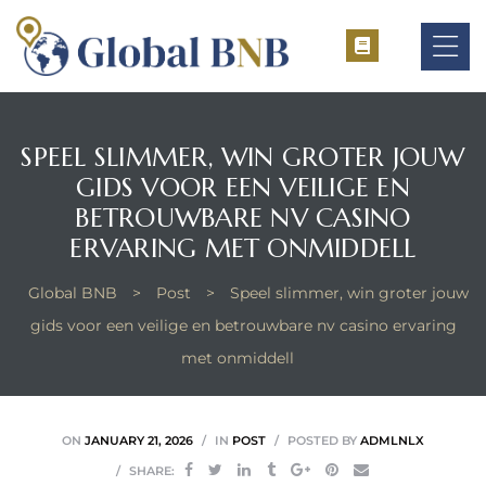
SPEEL SLIMMER, WIN GROTER JOUW
GIDS VOOR EEN VEILIGE EN
ement
BETROUWBARE NV CASINO
ement
ERVARING MET ONMIDDELL
Global BNB
>
Post
>
Speel slimmer, win groter jouw
gids voor een veilige en betrouwbare nv casino ervaring
met onmiddell
ON
JANUARY 21, 2026
IN
POST
POSTED BY
ADMLNLX
SHARE: