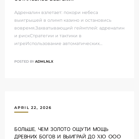
Адреналин взлетает: покори небеса
выигрышей в олимп казино и остановись
вовремя.Захватывающий геймплей: адреналин
и рискСтратегии и тактики в
игреИспользование автоматических…
POSTED BY
ADMLNLX
APRIL 22, 2026
БОЛЬШЕ, ЧЕМ ЗОЛОТО ОЩУТИ МОЩЬ
ДРЕВНИХ БОГОВ И ВЫИГРАЙ ДО X10 000