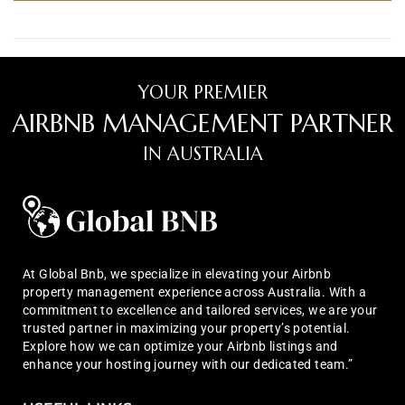
YOUR PREMIER
AIRBNB MANAGEMENT PARTNER
IN AUSTRALIA
At Global Bnb, we specialize in elevating your Airbnb
property management experience across Australia. With a
commitment to excellence and tailored services, we are your
trusted partner in maximizing your property’s potential.
Explore how we can optimize your Airbnb listings and
enhance your hosting journey with our dedicated team.”