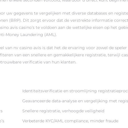
or uw gegevens te vergelijken met diverse databases en register
onen (BRP). Dit zorgt ervoor dat de verstrekte informatie correc
sino avis casino’s te voldoen aan de wettelijke eisen op het ge
nti-Money Laundering (AML).
el van nv casino avis is dat het de ervaring voor zowel de speler 
fiteren van een snellere en gemakkelijkere registratie, terwijl ca
trouwbare verificatie van hun klanten.
Identiteitsverificatie en stroomlijning registratiepro
Geavanceerde data-analyse en vergelijking met regis
rs
Snellere registratie, verhoogde veiligheid
o’s
Verbeterde KYC/AML compliance, minder fraude