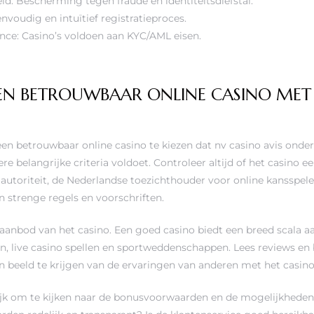
id: Bescherming tegen fraude en identiteitsdiefstal.
voudig en intuïtief registratieproces.
nce: Casino’s voldoen aan KYC/AML eisen.
 EEN BETROUWBAAR ONLINE CASINO MET
een betrouwbaar online casino te kiezen dat nv casino avis onde
ere belangrijke criteria voldoet. Controleer altijd of het casino
autoriteit, de Nederlandse toezichthouder voor online kansspele
n strenge regels en voorschriften.
laanbod van het casino. Een goed casino biedt een breed scala a
en, live casino spellen en sportweddenschappen. Lees reviews e
 beeld te krijgen van de ervaringen van anderen met het casino
rijk om te kijken naar de bonusvoorwaarden en de mogelijkheden 