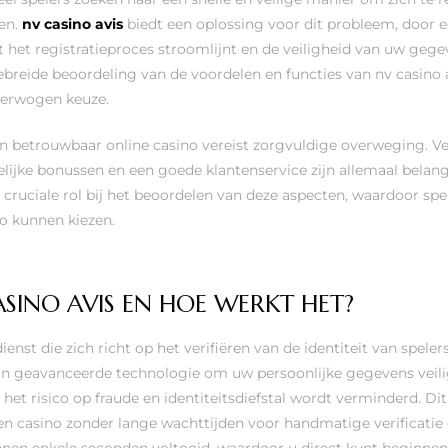
en.
nv casino avis
biedt een oplossing voor dit probleem, door 
t het registratieproces stroomlijnt en de veiligheid van uw geg
ebreide beoordeling van de voordelen en functies van nv casino av
erwogen keuze.
n betrouwbaar online casino vereist zorgvuldige overweging. Ve
lijke bonussen en een goede klantenservice zijn allemaal belang
 cruciale rol bij het beoordelen van deze aspecten, waardoor sp
o kunnen kiezen.
ASINO AVIS EN HOE WERKT HET?
ienst die zich richt op het verifiëren van de identiteit van spelers
n geavanceerde technologie om uw persoonlijke gegevens veilig
het risico op fraude en identiteitsdiefstal wordt verminderd. Dit
een casino zonder lange wachttijden voor handmatige verificatie d
innen enkele seconden voltooid, waardoor u direct kunt beginnen