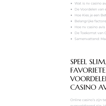
rs
Wat is nv casino a
De Voordelen van e
Hoe Kies je een Be
Belangrijke factore
Hoe nv casino avis 
De Toekomst van O
Samenvattend: Ma
SPEEL SLI
FAVORIETE
VOORDELEN
CASINO AV
Online casino’s zijn 
overweldigend zijn. V