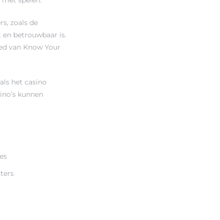
s, zoals de
t en betrouwbaar is.
bied van Know Your
als het casino
sino’s kunnen
ces
ters