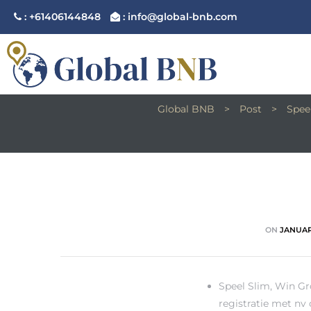
: +61406144848
: info@global-bnb.com
SPEEL SLIM, WIN GROTER BEO
Global BNB
>
Post
>
Spee
ement
ement
ON
JANUARY
Speel Slim, Win Gr
registratie met nv 