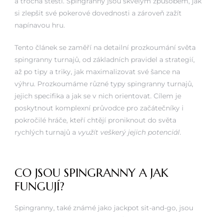
a trocha štěstí. Spingranny jsou skvělým způsobem, jak
si zlepšit své pokerové dovednosti a zároveň zažít
napínavou hru.
Tento článek se zaměří na detailní prozkoumání světa
spingranny turnajů, od základních pravidel a strategií,
až po tipy a triky, jak maximalizovat své šance na
výhru. Prozkoumáme různé typy spingranny turnajů,
jejich specifika a jak se v nich orientovat. Cílem je
poskytnout komplexní průvodce pro začátečníky i
pokročilé hráče, kteří chtějí proniknout do světa
rychlých turnajů a
využít veškerý jejich potenciál
.
CO JSOU SPINGRANNY A JAK
FUNGUJÍ?
Spingranny, také známé jako jackpot sit-and-go, jsou