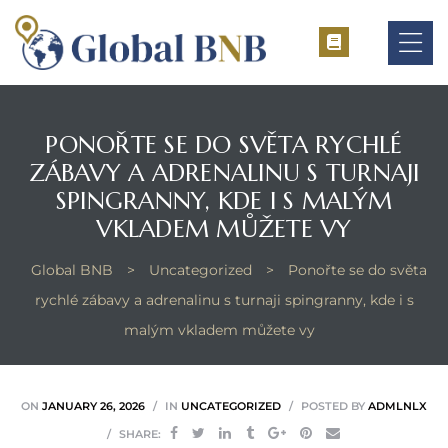
PONOŘTE SE DO SVĚTA RYCHLÉ
ZÁBAVY A ADRENALINU S TURNAJI
ement
SPINGRANNY, KDE I S MALÝM
ement
VKLADEM MŮŽETE VY
Global BNB
>
Uncategorized
>
Ponořte se do světa
rychlé zábavy a adrenalinu s turnaji spingranny, kde i s
malým vkladem můžete vy
ON
JANUARY 26, 2026
IN
UNCATEGORIZED
POSTED BY
ADMLNLX
SHARE: