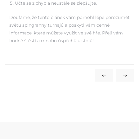
Učte se z chyb a neustále se zlepšujte.
Doufáme, že tento článek vám pomohl lépe porozumět
světu spingranny turnajů a poskytl vám cenné
informace, které můžete využít ve své hře. Přeji vám
hodně štěstí a mnoho úspěchů u stolů!