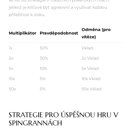
jelikož je klíčové být agresivní a využívat každou
příležitost k zisku.
Odměna (pro
Multiplikátor
Pravděpodobnost
vítěze)
1x
50%
Vklad
2x
30%
2x Vklad
5x
10%
5x Vklad
10x
5%
10x Vklad
50x
5%
50x Vklad
STRATEGIE PRO ÚSPĚŠNOU HRU V
SPINGRANNÁCH