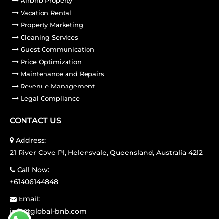
Airbnb Property
Vacation Rental
Property Marketing
Cleaning Services
Guest Communication
Price Optimization
Maintenance and Repairs
Revenue Management
Legal Compliance
CONTACT US
Address:
21 River Cove Pl, Helensvale, Queensland, Australia 4212
Call Now:
+61406144848
Email:
info@global-bnb.com