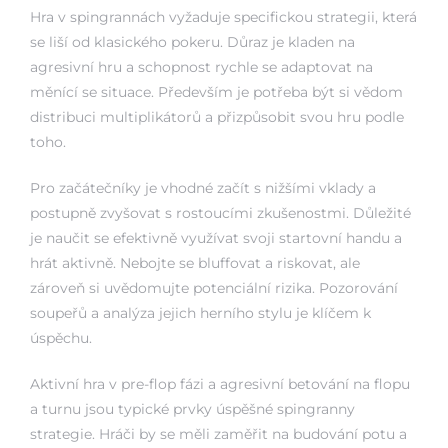
Hra v spingrannách vyžaduje specifickou strategii, která
se liší od klasického pokeru. Důraz je kladen na
agresivní hru a schopnost rychle se adaptovat na
měnící se situace. Především je potřeba být si vědom
distribuci multiplikátorů a přizpůsobit svou hru podle
toho.
Pro začátečníky je vhodné začít s nižšími vklady a
postupně zvyšovat s rostoucími zkušenostmi. Důležité
je naučit se efektivně využívat svoji startovní handu a
hrát aktivně. Nebojte se bluffovat a riskovat, ale
zároveň si uvědomujte potenciální rizika. Pozorování
soupeřů a analýza jejich herního stylu je klíčem k
úspěchu.
Aktivní hra v pre-flop fázi a agresivní betování na flopu
a turnu jsou typické prvky úspěšné spingranny
strategie. Hráči by se měli zaměřit na budování potu a