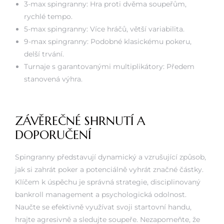
3-max spingranny: Hra proti dvěma soupeřům,
rychlé tempo.
5-max spingranny: Více hráčů, větší variabilita.
9-max spingranny: Podobné klasickému pokeru,
delší trvání.
Turnaje s garantovanými multiplikátory: Předem
stanovená výhra.
ZÁVĚREČNÉ SHRNUTÍ A
DOPORUČENÍ
Spingranny představují dynamický a vzrušující způsob,
jak si zahrát poker a potenciálně vyhrát značné částky.
Klíčem k úspěchu je správná strategie, disciplinovaný
bankroll management a psychologická odolnost.
Naučte se efektivně využívat svoji startovní handu,
hrajte agresivně a sledujte soupeře. Nezapomeňte, že