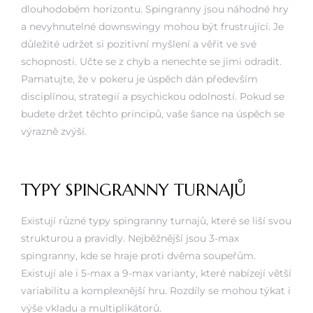
dlouhodobém horizontu. Spingranny jsou náhodné hry
a nevyhnutelné downswingy mohou být frustrující. Je
důležité udržet si pozitivní myšlení a věřit ve své
schopnosti. Učte se z chyb a nenechte se jimi odradit.
Pamatujte, že v pokeru je úspěch dán především
disciplínou, strategií a psychickou odolností. Pokud se
budete držet těchto principů, vaše šance na úspěch se
výrazně zvýší.
TYPY SPINGRANNY TURNAJŮ
Existují různé typy spingranny turnajů, které se liší svou
strukturou a pravidly. Nejběžnější jsou 3-max
spingranny, kde se hraje proti dvěma soupeřům.
Existují ale i 5-max a 9-max varianty, které nabízejí větší
variabilitu a komplexnější hru. Rozdíly se mohou týkat i
výše vkladu a multiplikátorů.