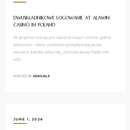
DWUSKŁADNIKOWE LOGOWANIE AT ALAWIN
CASINO IN POLAND
W prężnie rosnącym świecie kasyn online, gdzie
płatności i dane osobowe przepływają przez
serwery każdej sekundy, standardowe hasło nie
jest…
POSTED BY
ADMLNLX
JUNE 1, 2026