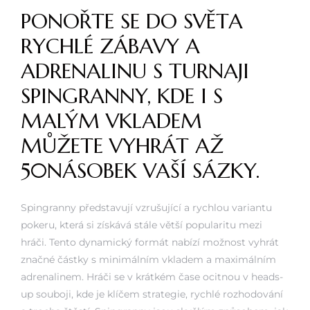
PONOŘTE SE DO SVĚTA
RYCHLÉ ZÁBAVY A
ADRENALINU S TURNAJI
SPINGRANNY, KDE I S
MALÝM VKLADEM
MŮŽETE VYHRÁT AŽ
50NÁSOBEK VAŠÍ SÁZKY.
Spingranny
představují vzrušující a rychlou variantu
pokeru, která si získává stále větší popularitu mezi
hráči. Tento dynamický formát nabízí možnost vyhrát
značné částky s minimálním vkladem a maximálním
adrenalinem. Hráči se v krátkém čase ocitnou v heads-
up souboji, kde je klíčem strategie, rychlé rozhodování