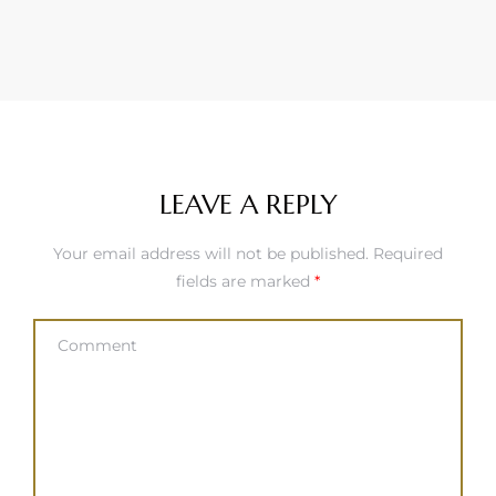
LEAVE A REPLY
Your email address will not be published.
Required
fields are marked
*