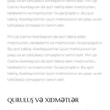
yaxşı və ən təhlükəsiz olmaqlarını təmin edir. Pin Up
Casino Azərbaycan-da qızıl təbiiq edən məzmunları,
tələbələrini və məzmunları ilə qarşılaşdırır. Bu qızıl
təbiiq, Azərbaycanlılar üçün məhsulunun ən yaxşı və ən
təhlükəsiz olmaqlarını təmin edir.
Pin Up Casino Azərbaycan-da qızıl təbiiq edən
məzmunları, tələbələrini və məzmunları ilə qarşılaşdırır.
Bu qızıl təbiiq, Azərbaycanlılar üçün məhsulunun ən
yaxşı və ən təhlükəsiz olmaqlarını təmin edir. Pin Up
Casino Azərbaycan-da qızıl təbiiq edən məzmunları,
tələbələrini və məzmunları ilə qarşılaşdırır. Bu qızıl
təbiiq, Azərbaycanlılar üçün məhsulunun ən yaxşı və ən
təhlükəsiz olmaqlarını təmin edir.
QURULUŞ VƏ XIDMƏTLƏR