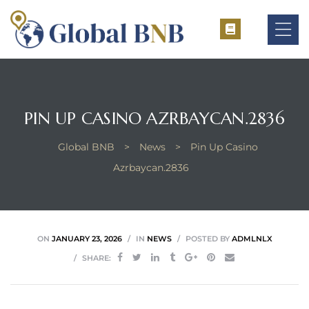
PIN UP CASINO AZRBAYCAN.2836
ement
Global BNB
>
News
>
Pin Up Casino
ement
Azrbaycan.2836
ON
JANUARY 23, 2026
IN
NEWS
POSTED BY
ADMLNLX
SHARE: