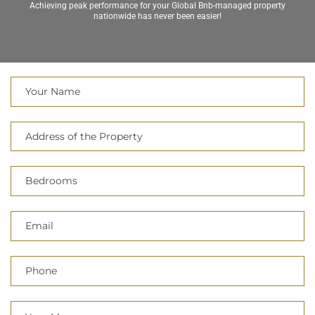
Achieving peak performance for your Global Bnb-managed property
nationwide has never been easier!