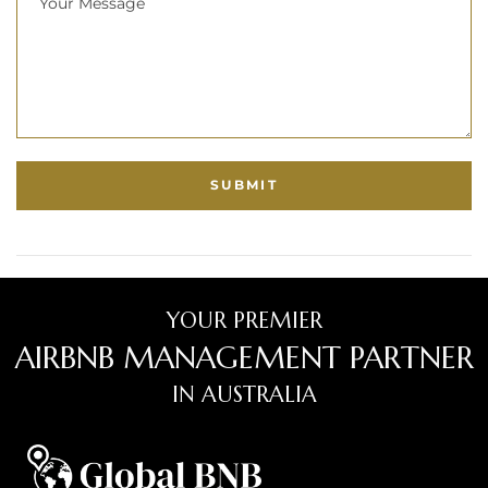
YOUR PREMIER
AIRBNB MANAGEMENT PARTNER
IN AUSTRALIA