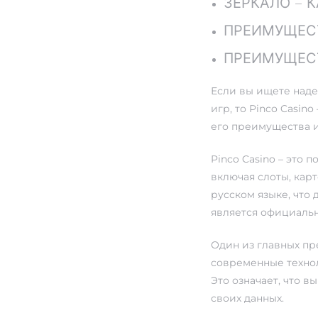
ЗЕРКАЛО – 
ПРЕИМУЩЕСТ
ПРЕИМУЩЕСТ
Если вы ищете наде
игр, то Pinco Casin
его преимущества и 
Pinco Casino – это
включая слоты, карт
русском языке, что 
является официаль
Один из главных пре
современные технол
Это означает, что в
своих данных.