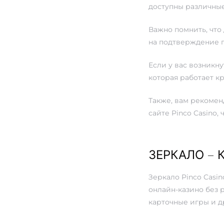
доступны различные
Важно помнить, что
на подтверждение п
Если у вас возникн
которая работает к
Также, вам рекомен
сайте Pinco Casino,
ЗЕРКАЛО – 
Зеркало Pinco Casin
онлайн-казино без 
карточные игры и др