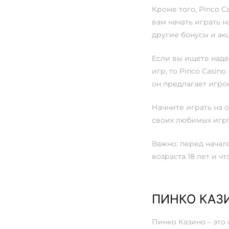
Кроме того, Pinco 
вам начать играть н
другие бонусы и ак
Если вы ищете наде
игр, то Pinco Casin
он предлагает игро
Начните играть на 
своих любимых игр!
Важно: перед начало
возраста 18 лет и ч
ПИНКО КАЗ
Пинко Казино – эт