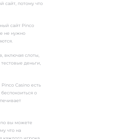
й сайт, потому что
ный сайт Pinco
е не нужно
яются.
, включая слоты,
 тестовые деньги,
Pinco Casino есть
 беспокоиться о
спечивает
sino вы можете
му что на
я каждого игрока.