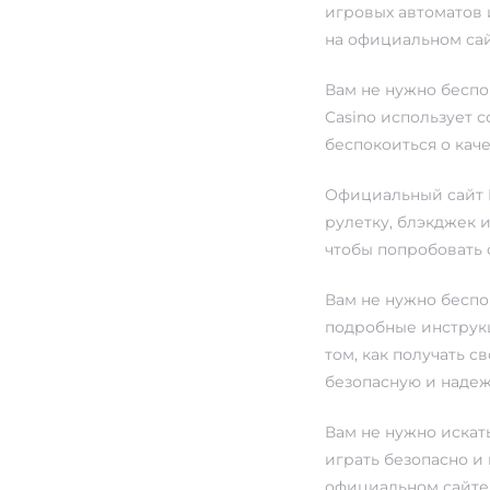
игровых автоматов 
на официальном сай
Вам не нужно беспо
Casino использует 
беспокоиться о кач
Официальный сайт P
рулетку, блэкджек и
чтобы попробовать 
Вам не нужно беспок
подробные инструкц
том, как получать с
безопасную и надеж
Вам не нужно искат
играть безопасно и 
официальном сайте 