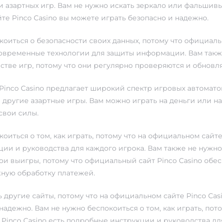
и азартных игр. Вам не нужно искать зеркало или фальшивы
те Pinco Casino вы можете играть безопасно и надежно.
коиться о безопасности своих данных, потому что официаль
современные технологии для защиты информации. Вам такж
естве игр, потому что они регулярно проверяются и обновл
inco Casino предлагает широкий спектр игровых автоматов
 другие азартные игры. Вам можно играть на деньги или на
свои силы.
оиться о том, как играть, потому что на официальном сайте 
ии и руководства для каждого игрока. Вам также не нужно
вои выигры, потому что официальный сайт Pinco Casino обе
ную обработку платежей.
ь другие сайты, потому что на официальном сайте Pinco Ca
надежно. Вам не нужно беспокоиться о том, как играть, пото
Pinco Casino есть подробные инструкции и руководства дл