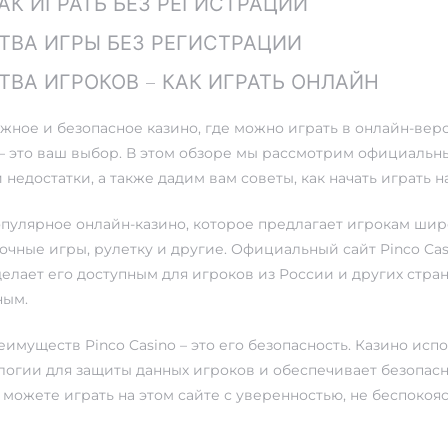
КАК ИГРАТЬ БЕЗ РЕГИСТРАЦИИ
ВА ИГРЫ БЕЗ РЕГИСТРАЦИИ
ВА ИГРОКОВ – КАК ИГРАТЬ ОНЛАЙН
жное и безопасное казино, где можно играть в онлайн-ве
o – это ваш выбор. В этом обзоре мы рассмотрим официальны
недостатки, а также дадим вам советы, как начать играть на
 популярное онлайн-казино, которое предлагает игрокам шир
очные игры, рулетку и другие. Официальный сайт Pinco Cas
делает его доступным для игроков из России и других стран
ным.
имуществ Pinco Casino – это его безопасность. Казино исп
огии для защиты данных игроков и обеспечивает безопасн
ы можете играть на этом сайте с уверенностью, не беспокоя