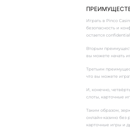
ПРЕИМУЩЕСТВ
Играть в Pinco Cas
безопасность и кон
остается confidentia
Вторым преимущество
вы можете начать иг
Третьим преимуществ
что вы можете играт
И, конечно, четвёр
слоты, карточные иг
Таким образом, зерк
онлайн-казино без 
карточные игры и др