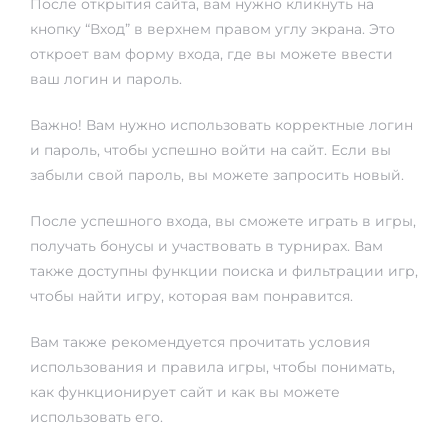
После открытия сайта, вам нужно кликнуть на
кнопку “Вход” в верхнем правом углу экрана. Это
откроет вам форму входа, где вы можете ввести
ваш логин и пароль.
Важно! Вам нужно использовать корректные логин
и пароль, чтобы успешно войти на сайт. Если вы
забыли свой пароль, вы можете запросить новый.
После успешного входа, вы сможете играть в игры,
получать бонусы и участвовать в турнирах. Вам
также доступны функции поиска и фильтрации игр,
чтобы найти игру, которая вам понравится.
Вам также рекомендуется прочитать условия
использования и правила игры, чтобы понимать,
как функционирует сайт и как вы можете
использовать его.