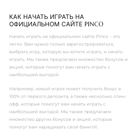
КАК НАЧАТЬ ИГРАТЬ НА
ОФИЦИАЛЬНОМ САЙТЕ PINCO
Начать играть на официальном сайте Pinco – это
легко. Вам нужно только зарегистрироваться,
выбрать игру, которую вы хотите играть, и начать
играть. Мы также предлагаем множество бонусов и
акций, которые помогут вам начать играть с
наибольшей выгодой.
Например, новый игрок может получить бонус в
100% от первого депозита, а также несколько спин-
офф, которые помогут вам начать играть с
наибольшей выгодой. Мы также предлагаем
множество других бонусов и акций, которые
помогут вам наращивать свой банкroll.