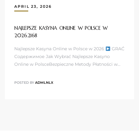
APRIL 23, 2026
NAJLEPSZE KASYNA ONLINE W POLSCE W
2026.2168
Najlepsze Kasyna Online w Polsce w 2026
GRAĆ
Содержимое Jak Wybrać Najlepsze Kasyno
Online w PolsceBezpieczne Metody Płatności w…
POSTED BY
ADMLNLX