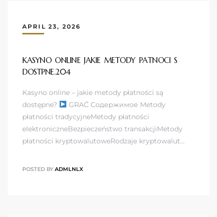
APRIL 23, 2026
KASYNO ONLINE JAKIE METODY PATNOCI S
DOSTPNE.204
Kasyno online – jakie metody płatności są
dostępne?
GRAĆ Содержимое Metody
płatności tradycyjneMetody płatności
elektroniczneBezpieczeństwo transakcjiMetody
płatności kryptowalutoweRodzaje kryptowalut…
POSTED BY
ADMLNLX