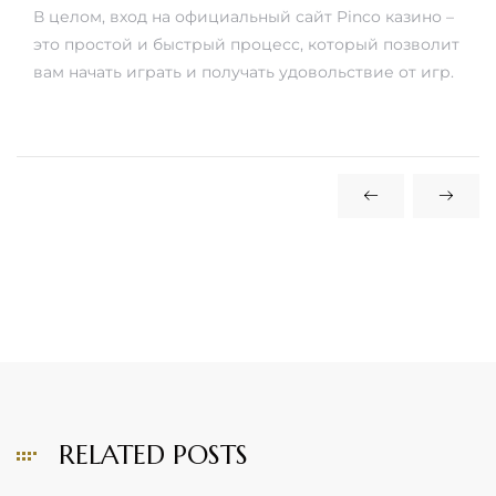
В целом, вход на официальный сайт Pinco казино –
это простой и быстрый процесс, который позволит
вам начать играть и получать удовольствие от игр.
RELATED POSTS