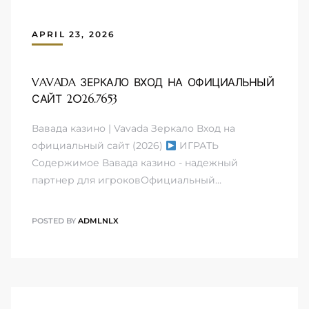
APRIL 23, 2026
VAVADA ЗЕРКАЛО ВХОД НА ОФИЦИАЛЬНЫЙ
САЙТ 2026.7653
Вавада казино | Vavada Зеркало Вход на
официальный сайт (2026)
ИГРАТЬ
Содержимое Вавада казино - надежный
партнер для игроковОфициальный…
POSTED BY
ADMLNLX