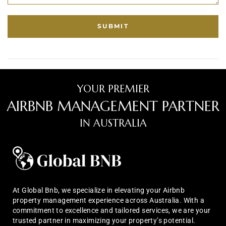
YOUR PREMIER
AIRBNB MANAGEMENT PARTNER
IN AUSTRALIA
At Global Bnb, we specialize in elevating your Airbnb
property management experience across Australia. With a
commitment to excellence and tailored services, we are your
trusted partner in maximizing your property’s potential.