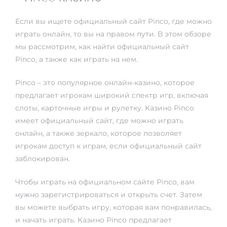
Если вы ищете официальный сайт Pinco, где можно
играть онлайн, то вы на правом пути. В этом обзоре
мы рассмотрим, как найти официальный сайт
Pinco, а также как играть на нем.
Pinco – это популярное онлайн-казино, которое
предлагает игрокам широкий спектр игр, включая
слоты, карточные игры и рулетку. Казино Pinco
имеет официальный сайт, где можно играть
онлайн, а также зеркало, которое позволяет
игрокам доступ к играм, если официальный сайт
заблокирован.
Чтобы играть на официальном сайте Pinco, вам
нужно зарегистрироваться и открыть счет. Затем
вы можете выбрать игру, которая вам понравилась,
и начать играть. Казино Pinco предлагает