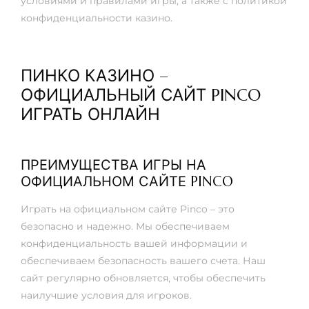
условиями и правилами игры, а также с политикой
конфиденциальности казино.
ПИНКО КАЗИНО –
ОФИЦИАЛЬНЫЙ САЙТ PINCO
ИГРАТЬ ОНЛАЙН
ПРЕИМУЩЕСТВА ИГРЫ НА
ОФИЦИАЛЬНОМ САЙТЕ PINCO
Играть на официальном сайте Pinco – это
безопасно и надежно. Мы обеспечиваем
конфиденциальность вашей информации и
обеспечиваем безопасность вашего счета. Наш
сайт регулярно обновляется, чтобы обеспечить
наилучшие условия для игроков.