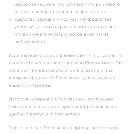
любого интернета, что означает, что вы можете
играть в любое время и из любого места.
Удобство: зеркало Pinco казино предлагает
удобный доступ к играм онлайн, что означает,
что вы можете играть в любое время и из
любого места.
Если вы ищете официальный сайт Pinco казино, то
вы можете использовать зеркало Pinco казино. Это
означает, что вы можете играть в любые игры,
которые предлагает Pinco казино, не выходя из
вашего интернета.
Вот почему зеркало Pinco казино – это лучший
выбор для игроков, которые ищут безопасный и
удобный доступ к играм онлайн.
Также, зеркало Pinco казино предлагает доступ к