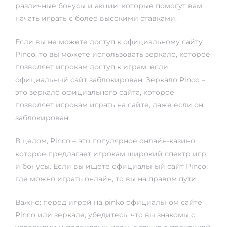
различные бонусы и акции, которые помогут вам
начать играть с более высокими ставками.
Если вы не можете доступ к официальному сайту
Pinco, то вы можете использовать зеркало, которое
позволяет игрокам доступ к играм, если
официальный сайт заблокирован. Зеркало Pinco –
это зеркало официального сайта, которое
позволяет игрокам играть на сайте, даже если он
заблокирован.
В целом, Pinco – это популярное онлайн-казино,
которое предлагает игрокам широкий спектр игр
и бонусы. Если вы ищете официальный сайт Pinco,
где можно играть онлайн, то вы на правом пути.
Важно: перед игрой на
pinko
официальном сайте
Pinco или зеркале, убедитесь, что вы знакомы с