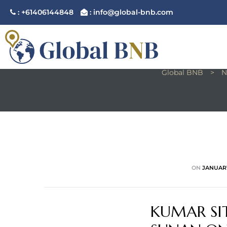
: +61406144848
: info@global-bnb.com
KUMAR SITELERI TRK
Global BNB
>
N
ement
ement
ON
JANUARY
KUMAR SIT