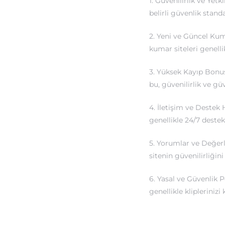
1. Güvenilirlik ve Yetki
belirli güvenlik stand
2. Yeni ve Güncel Kuma
kumar siteleri genellik
3. Yüksek Kayıp Bonus
bu, güvenilirlik ve gü
4. İletişim ve Destek 
genellikle 24/7 destek 
5. Yorumlar ve Değerl
sitenin güvenilirliğini
6. Yasal ve Güvenlik Po
genellikle klipleriniz