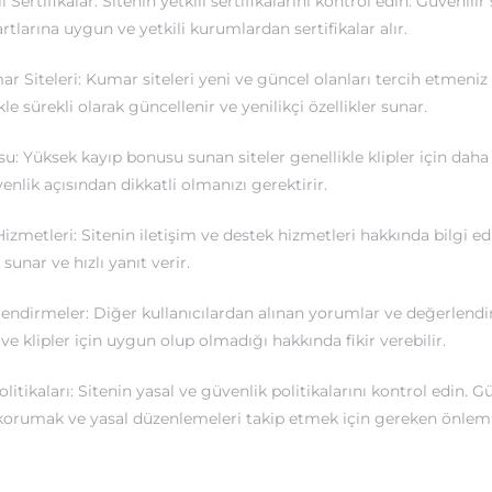
li Sertifikalar: Sitenin yetkili sertifikalarını kontrol edin. Güvenilir
artlarına uygun ve yetkili kurumlardan sertifikalar alır.
r Siteleri: Kumar siteleri yeni ve güncel olanları tercih etmeniz 
le sürekli olarak güncellenir ve yenilikçi özellikler sunar.
u: Yüksek kayıp bonusu sunan siteler genellikle klipler için daha 
venlik açısından dikkatli olmanızı gerektirir.
Hizmetleri: Sitenin iletişim ve destek hizmetleri hakkında bilgi edi
sunar ve hızlı yanıt verir.
endirmeler: Diğer kullanıcılardan alınan yorumlar ve değerlendir
 ve klipler için uygun olup olmadığı hakkında fikir verebilir.
litikaları: Sitenin yasal ve güvenlik politikalarını kontrol edin. Gü
i korumak ve yasal düzenlemeleri takip etmek için gereken önlemle