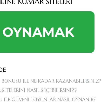
INE KUMAR SITELERI
OYNAMAK
ОЕ
 BONUSU ILE NE KADAR KAZANABILIRSINIZ?
SITELERINI NASIL SEÇEBILIRSINIZ?
U ILE GÜVENLI OYUNLAR NASIL OYNANIR?