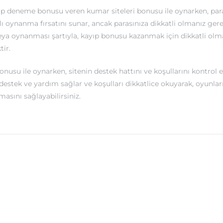
ıp
deneme bonusu veren kumar siteleri
bonusu ile oynarken, para
 oynanma fırsatını sunar, ancak parasınıza dikkatli olmanız gerek
eya oynanması şartıyla, kayıp bonusu kazanmak için dikkatli olma
ir.
onusu ile oynarken, sitenin destek hattını ve koşullarını kontrol 
 destek ve yardım sağlar ve koşulları dikkatlice okuyarak, oyunlar
asını sağlayabilirsiniz.