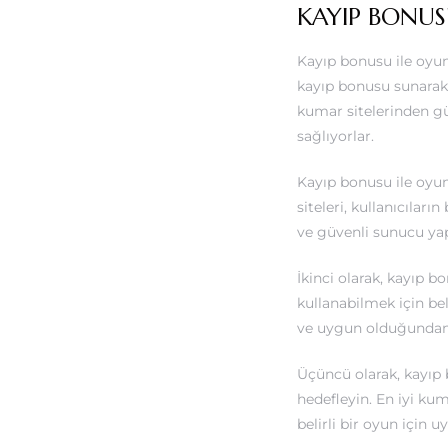
KAYIP BONUS
Kayıp bonusu ile oyun
kayıp bonusu sunarak 
kumar sitelerinden gü
sağlıyorlar.
Kayıp bonusu ile oyunl
siteleri, kullanıcıları
ve güvenli sunucu yap
İkinci olarak, kayıp b
kullanabilmek için bel
ve uygun olduğundan
Üçüncü olarak, kayıp 
hedefleyin. En iyi kuma
belirli bir oyun için