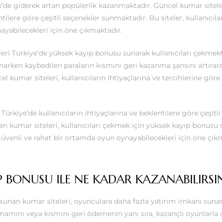
e’de giderek artan popülerlik kazanmaktadır. Güncel kumar siteleri
ntilere göre çeşitli seçenekler sunmaktadır. Bu siteler, kullanıcıla
yabilecekleri için öne çıkmaktadır.
leri Türkiye’de yüksek kayıp bonusu sunarak kullanıcıları çekmekt
ynarken kaybedilen paraların kısmını geri kazanma şansını artıra
ncel kumar siteleri, kullanıcıların ihtiyaçlarına ve tercihlerine göre
Türkiye’de kullanıcıların ihtiyaçlarına ve beklentilere göre çeşitl
en kumar siteleri, kullanıcıları çekmek için yüksek kayıp bonusu
n güvenli ve rahat bir ortamda oyun oynayabilecekleri için öne çık
P BONUSU ILE NE KADAR KAZANABILIRSI
unan kumar siteleri, oyunculara daha fazla yatırım imkanı sunar
mamını veya kısmını geri ödemenin yanı sıra, kazançlı oyunlarla