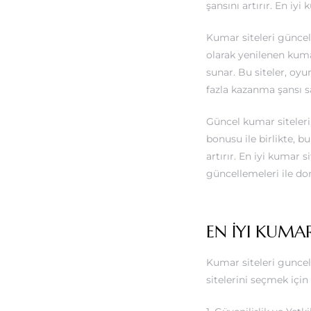
şansını artırır. En iy
Kumar siteleri güncel
olarak yenilenen kumar
sunar. Bu siteler, oy
fazla kazanma şansı s
Güncel kumar siteleri
bonusu ile birlikte, b
artırır. En iyi kumar
güncellemeleri ile don
EN İYI KUMAR 
Kumar siteleri guncel
sitelerini seçmek için