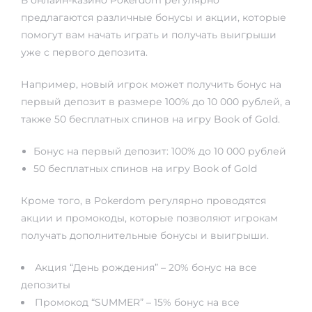
предлагаются различные бонусы и акции, которые
помогут вам начать играть и получать выигрыши
уже с первого депозита.
Например, новый игрок может получить бонус на
первый депозит в размере 100% до 10 000 рублей, а
также 50 бесплатных спинов на игру Book of Gold.
Бонус на первый депозит: 100% до 10 000 рублей
50 бесплатных спинов на игру Book of Gold
Кроме того, в Pokerdom регулярно проводятся
акции и промокоды, которые позволяют игрокам
получать дополнительные бонусы и выигрыши.
Акция “День рождения” – 20% бонус на все
депозиты
Промокод “SUMMER” – 15% бонус на все