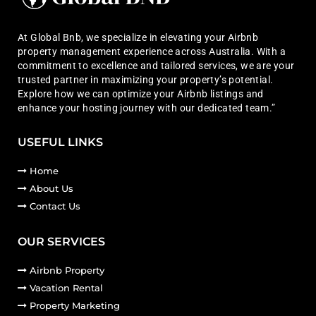
At Global Bnb, we specialize in elevating your Airbnb
property management experience across Australia. With a
commitment to excellence and tailored services, we are your
trusted partner in maximizing your property’s potential.
Explore how we can optimize your Airbnb listings and
enhance your hosting journey with our dedicated team.”
USEFUL LINKS
Home
About Us
Contact Us
OUR SERVICES
Airbnb Property
Vacation Rental
Property Marketing