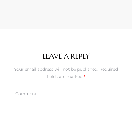
LEAVE A REPLY
Your email address will not be published.
Required
fields are marked
*