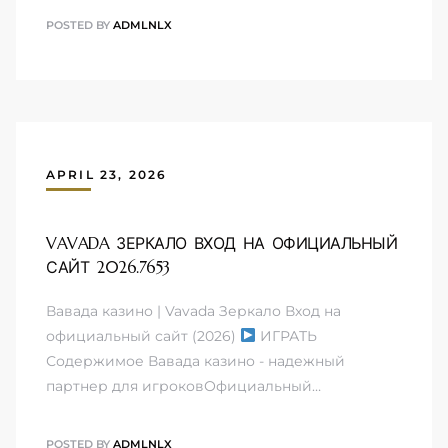
POSTED BY
ADMLNLX
APRIL 23, 2026
VAVADA ЗЕРКАЛО ВХОД НА ОФИЦИАЛЬНЫЙ
САЙТ 2026.7653
Вавада казино | Vavada Зеркало Вход на
официальный сайт (2026)
ИГРАТЬ
Содержимое Вавада казино - надежный
партнер для игроковОфициальный…
POSTED BY
ADMLNLX