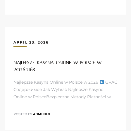
APRIL 23, 2026
NAJLEPSZE KASYNA ONLINE W POLSCE W
2026.2168
Najlepsze Kasyna Online w Polsce w 2026
GRAĆ
Содержимое Jak Wybrać Najlepsze Kasyno
Online w PolsceBezpieczne Metody Płatności w…
POSTED BY
ADMLNLX