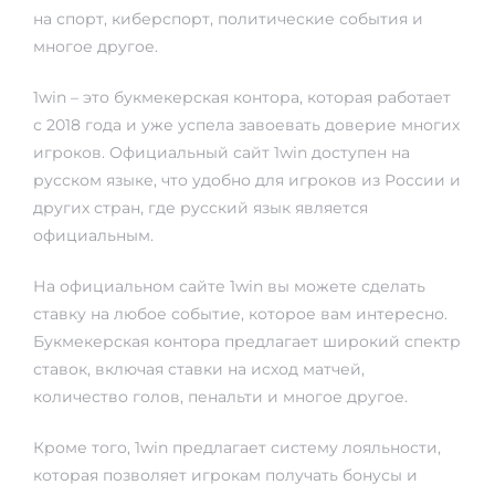
на спорт, киберспорт, политические события и
многое другое.
1win – это букмекерская контора, которая работает
с 2018 года и уже успела завоевать доверие многих
игроков. Официальный сайт 1win доступен на
русском языке, что удобно для игроков из России и
других стран, где русский язык является
официальным.
На официальном сайте 1win вы можете сделать
ставку на любое событие, которое вам интересно.
Букмекерская контора предлагает широкий спектр
ставок, включая ставки на исход матчей,
количество голов, пенальти и многое другое.
Кроме того, 1win предлагает систему лояльности,
которая позволяет игрокам получать бонусы и