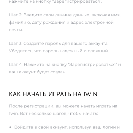
нажмите на кнопку “Зарегистрироваться”.
Шаг 2: Введите свои личные данные, включая имя,
фамилию, дату рождения и адрес электронной
почты.
Шаг 3: Создайте пароль для вашего аккаунта.
Убедитесь, что пароль надежный и сложный.
Шаг 4: Нажмите на кнопку “Зарегистрироваться” и
ваш аккаунт будет создан.
КАК НАЧАТЬ ИГРАТЬ НА 1WIN
После регистрации, вы можете начать играть на
1win. Вот несколько шагов, чтобы начать:
Войдите в свой аккаунт, используя ваш логин и