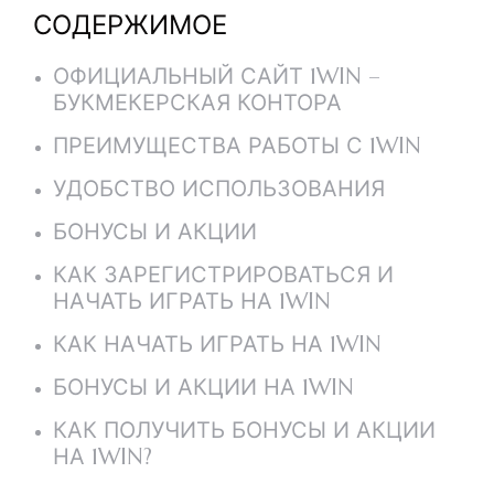
СОДЕРЖИМОЕ
ОФИЦИАЛЬНЫЙ САЙТ 1WIN –
БУКМЕКЕРСКАЯ КОНТОРА
ПРЕИМУЩЕСТВА РАБОТЫ С 1WIN
УДОБСТВО ИСПОЛЬЗОВАНИЯ
БОНУСЫ И АКЦИИ
КАК ЗАРЕГИСТРИРОВАТЬСЯ И
НАЧАТЬ ИГРАТЬ НА 1WIN
КАК НАЧАТЬ ИГРАТЬ НА 1WIN
БОНУСЫ И АКЦИИ НА 1WIN
КАК ПОЛУЧИТЬ БОНУСЫ И АКЦИИ
НА 1WIN?