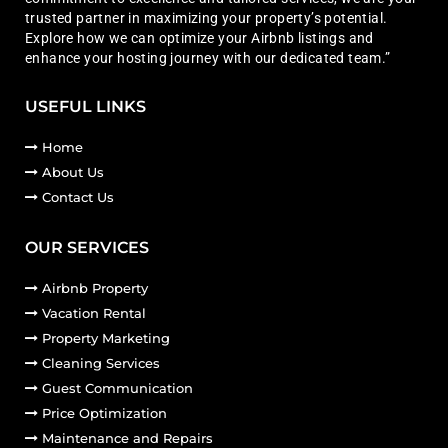
trusted partner in maximizing your property’s potential.
Explore how we can optimize your Airbnb listings and
enhance your hosting journey with our dedicated team.”
USEFUL LINKS
Home
About Us
Contact Us
OUR SERVICES
Airbnb Property
Vacation Rental
Property Marketing
Cleaning Services
Guest Communication
Price Optimization
Maintenance and Repairs