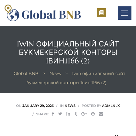
1WIN ОФИЦИАЛЬНЫЙ САЙТ
БУКМЕКЕРСКОЙ КОНТОРЫ
ement
1ВИН.1166 (2)
ement
Global BNB
>
News
>
1win официальный сайт
букмекерской конторы 1вин.1166 (2)
ON
JANUARY 29, 2026
IN
NEWS
POSTED BY
ADMLNLX
SHARE: