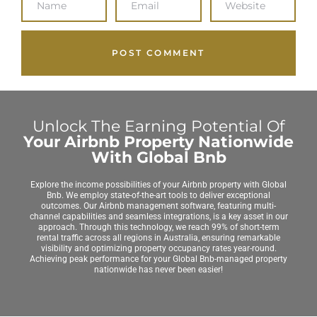
Unlock The Earning Potential Of
Your Airbnb Property Nationwide
With Global Bnb
Explore the income possibilities of your Airbnb property with Global
Bnb. We employ state-of-the-art tools to deliver exceptional
outcomes. Our Airbnb management software, featuring multi-
channel capabilities and seamless integrations, is a key asset in our
approach. Through this technology, we reach 99% of short-term
rental traffic across all regions in Australia, ensuring remarkable
visibility and optimizing property occupancy rates year-round.
Achieving peak performance for your Global Bnb-managed property
nationwide has never been easier!