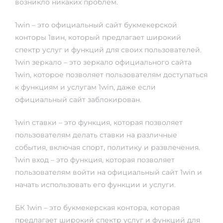
возникло никаких проблем.
1win – это официальный сайт букмекерской
конторы 1вин, который предлагает широкий
спектр услуг и функций для своих пользователей.
1win зеркало – это зеркало официального сайта
1win, которое позволяет пользователям доступаться
к функциям и услугам 1win, даже если
официальный сайт заблокирован.
1win ставки – это функция, которая позволяет
пользователям делать ставки на различные
события, включая спорт, политику и развлечения.
1win вход – это функция, которая позволяет
пользователям войти на официальный сайт 1win и
начать использовать его функции и услуги.
БК 1win – это букмекерская контора, которая
предлагает широкий спектр услуг и функций для