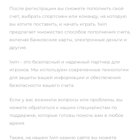
После регистрации вы сможете пополнить свой
счет, выбрать спортсмен или команду, на которую
вы хотите поставить, и начать играть. 1win
предлагает множество способов пополнения счета,
включая банковские карты, электронные деньги и
другие.
1win – это безопасный и надежный партнер для
игроков. Мы используем современные технологии
для защиты вашей информации и обеспечения
безопасности вашего счета.
Если у вас возникли вопросы или проблемы, вы
можете обратиться к нашим специалистам по
поддержке, которые готовы помочь вам в любое
время.
Также, на нашем
1win казино
сайте вы можете