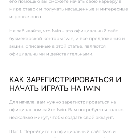
его помощью вы сможете начать свою карьеру в
мире ставок и получать насыщенные и интересные
игровые опыт.
Не забывайте, что 1win – это официальный сайт
букмекерской конторы 1win, и все предложения и
акции, описанные в этой статье, являются
официальными и действительными.
КАК ЗАРЕГИСТРИРОВАТЬСЯ И
НАЧАТЬ ИГРАТЬ НА 1WIN
Для начала, вам нужно зарегистрироваться на
официальном сайте 1win. Вам потребуется только
несколько минут, чтобы создать свой аккаунт.
Шаг 1: Перейдите на официальный сайт 1win и