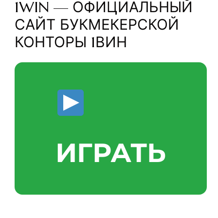
1WIN — ОФИЦИАЛЬНЫЙ
rs
САЙТ БУКМЕКЕРСКОЙ
КОНТОРЫ 1ВИН
ИГРАТЬ