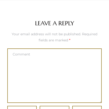
LEAVE A REPLY
Your email address will not be published.
Required
fields are marked
*