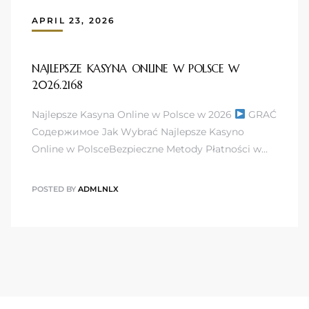
APRIL 23, 2026
NAJLEPSZE KASYNA ONLINE W POLSCE W
2026.2168
Najlepsze Kasyna Online w Polsce w 2026
GRAĆ
Содержимое Jak Wybrać Najlepsze Kasyno
Online w PolsceBezpieczne Metody Płatności w…
POSTED BY
ADMLNLX