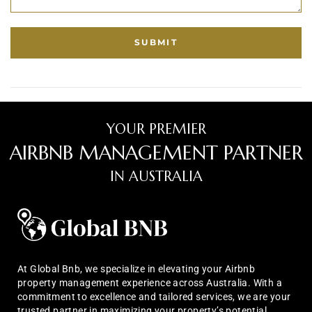
YOUR PREMIER
AIRBNB MANAGEMENT PARTNER
IN AUSTRALIA
At Global Bnb, we specialize in elevating your Airbnb
property management experience across Australia. With a
commitment to excellence and tailored services, we are your
trusted partner in maximizing your property’s potential.