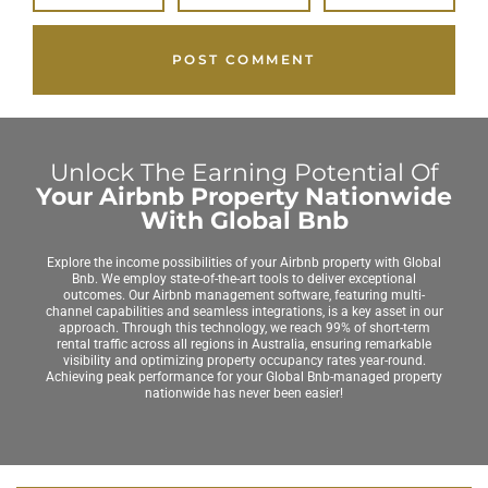
Unlock The Earning Potential Of
Your Airbnb Property Nationwide
With Global Bnb
Explore the income possibilities of your Airbnb property with Global
Bnb. We employ state-of-the-art tools to deliver exceptional
outcomes. Our Airbnb management software, featuring multi-
channel capabilities and seamless integrations, is a key asset in our
approach. Through this technology, we reach 99% of short-term
rental traffic across all regions in Australia, ensuring remarkable
visibility and optimizing property occupancy rates year-round.
Achieving peak performance for your Global Bnb-managed property
nationwide has never been easier!