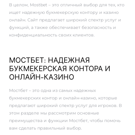
В целом, Mostbet – это отличный выбор для тех, кто
ищет надежную букмекерскую контору и казино
онлайн. Сайт предлагает широкий спектр услуг и
функций, а также обеспечивает безопасность и
конфиденциальность своих клиентов.
МОСТБЕТ: НАДЕЖНАЯ
БУКМЕКЕРСКАЯ КОНТОРА И
ОНЛАЙН-КАЗИНО
Мостбет – это одна из самых надежных
букмекерских контор и онлайн-казино, которые
предлагают широкий спектр услуг для игроков. В
этом разделе мы рассмотрим основные
преимущества и функции Мостбет, чтобы помочь
вам сделать правильный выбор.