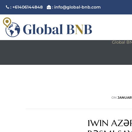
: +61406144848
: info@global-bnb.com
1WIN AZRB
Global B
ement
ement
ON
JANUARY
1WIN AZƏ