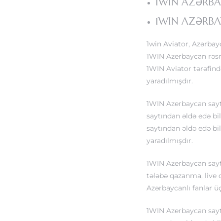
1WIN AZƏRBA
1WIN AZƏRBA
1win
Aviator, Azərbay
1WIN Azerbaycan rəsm
1WIN Aviator tərəfin
yaradılmışdır.
1WIN Azerbaycan saytı
saytından əldə edə bi
saytından əldə edə bi
yaradılmışdır.
1WIN Azerbaycan saytı
tələbə qazanma, live
Azərbaycanlı fanlar ü
1WIN Azerbaycan saytı