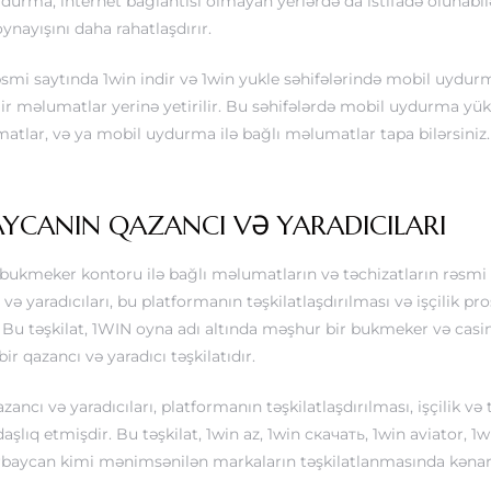
ydurma, internet bağlantısı olmayan yerlərdə da istifadə olunabil
oynayışını daha rahatlaşdırır.
smi saytında 1win indir və 1win yukle səhifələrində mobil uydu
air məlumatlar yerinə yetirilir. Bu səhifələrdə mobil uydurma yü
matlar, və ya mobil uydurma ilə bağlı məlumatlar tapa bilərsiniz.
YCANIN QAZANCI VƏ YARADICILARI
ukmeker kontoru ilə bağlı məlumatların və təchizatların rəsmi 
ə yaradıcıları, bu platformanın təşkilatlaşdırılması və işçilik pr
 Bu təşkilat, 1WIN oyna adı altında məşhur bir bukmeker və casi
r qazancı və yaradıcı təşkilatıdır.
ncı və yaradıcıları, platformanın təşkilatlaşdırılması, işçilik və
lıq etmişdir. Bu təşkilat, 1win az, 1win скачать, 1win aviator, 1w
erbaycan kimi mənimsənilən markaların təşkilatlanmasında kənarl