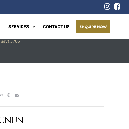
SERVICES
CONTACT US
ENQUIRE NOW
 SAYT.3783
sayt.3783
RUNUN