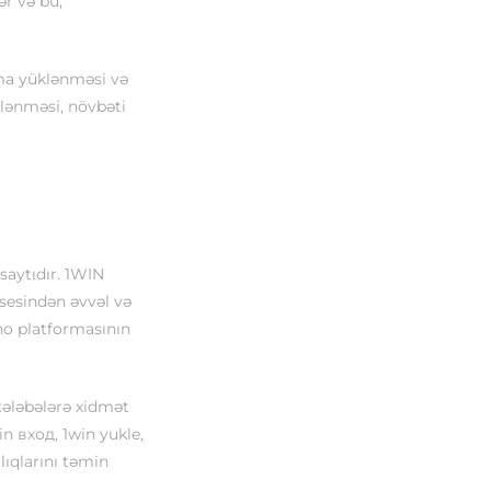
ər və bu,
rma yüklənməsi və
klənməsi, növbəti
saytıdır. 1WIN
osesindən əvvəl və
no platformasının
 tələbələrə xidmət
in вход, 1win yukle,
ıqlarını təmin