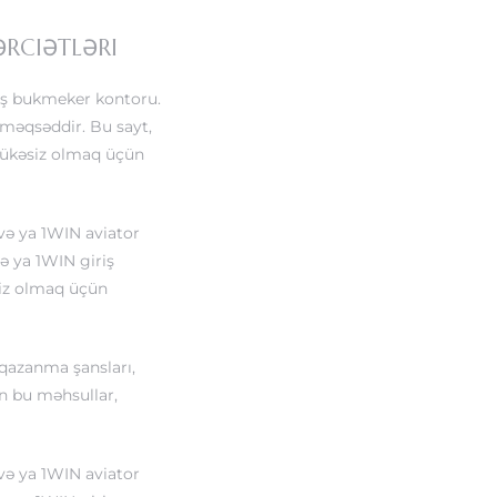
RCIƏTLƏRI
ış bukmeker kontoru.
məqsəddir. Bu sayt,
lükəsiz olmaq üçün
 və ya 1WIN aviator
ə ya 1WIN giriş
siz olmaq üçün
 qazanma şansları,
n bu məhsullar,
 və ya 1WIN aviator