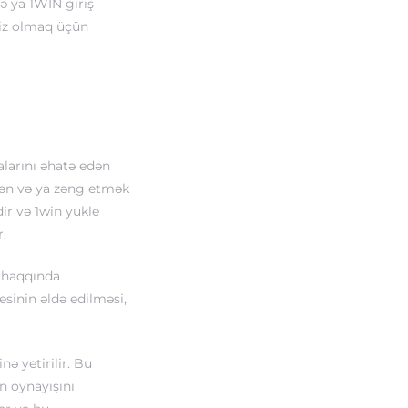
ə ya 1WIN giriş
siz olmaq üçün
larını əhatə edən
irən və ya zəng etmək
ir və 1win yukle
.
r haqqında
sinin əldə edilməsi,
 yetirilir. Bu
n oynayışını