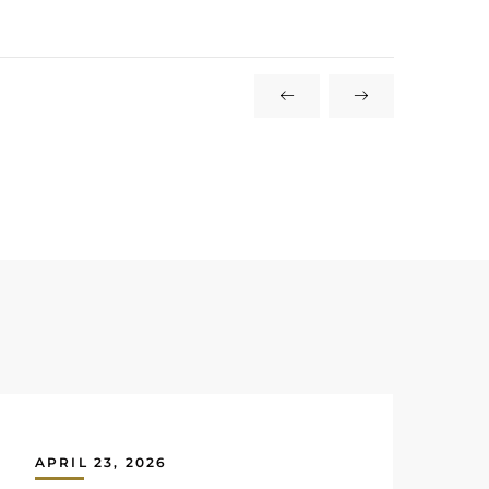
APRIL 23, 2026