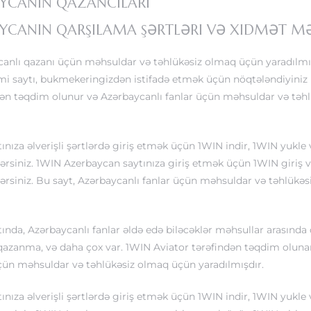
YCANIN QAZANCILARI
YCANIN QARŞILAMA ŞƏRTLƏRI VƏ XIDMƏT MƏ
canlı qazanı üçün məhsuldar və təhlükəsiz olmaq üçün yaradılm
i saytı, bukmekeringizdən istifadə etmək üçün nöqtələndiyiniz 
dən təqdim olunur və Azərbaycanlı fanlar üçün məhsuldar və təh
nıza əlverişli şərtlərdə giriş etmək üçün 1WIN indir, 1WIN yukle
lərsiniz. 1WIN Azerbaycan saytınıza giriş etmək üçün 1WIN giriş v
lərsiniz. Bu sayt, Azərbaycanlı fanlar üçün məhsuldar və təhlükə
nda, Azərbaycanlı fanlar əldə edə biləcəklər məhsullar arasında
 qazanma, və daha çox var. 1WIN Aviator tərəfindən təqdim oluna
çün məhsuldar və təhlükəsiz olmaq üçün yaradılmışdır.
nıza əlverişli şərtlərdə giriş etmək üçün 1WIN indir, 1WIN yukle