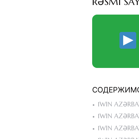
RƏSMI SAY
rs
СОДЕРЖИМ
1WIN AZƏRBA
1WIN AZƏRBA
1WIN AZƏRBA