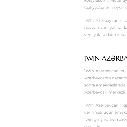
kolaylaşdırır. Mobil u
fəaliyyətçilərin oyun 
1WIN Azərbaycanın rə
növbəti versiyalara d
versiyalara dair məlu
1WIN AZƏRBA
1WIN Azərbaycan, bu b
Azərbaycanın qazancı v
sonra əməkdaşlarıdır.
Azərbaycan mərkəzli bi
1WIN Azərbaycanın qaza
verilməsi üçün əməkdaş
1win giriş və 1win az
etmişdir.