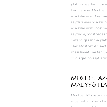
platforması kimi tanı
kimi tanınır. Mostbet
edə bilərsiniz. Azerb
saytlari arasında biri
edə bilərsiniz. Mostb
saytında, mostbet.az 
qazanc qazanma platfo
olan Mostbet AZ sayt
məsuliyyətli və təhlü
çoxlu qazino saytları
MOSTBET AZ
MALIYYƏ PLA
Mostbet AZ saytında o
mostbet az növü olara