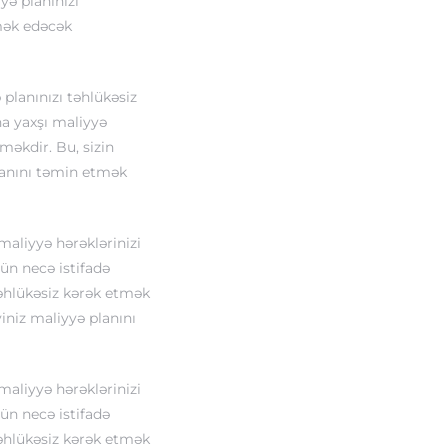
yə planınızı
ömək edəcək
lanınızı təhlükəsiz
ha yaxşı maliyyə
məkdir. Bu, sizin
lanını təmin etmək
maliyyə hərəklərinizi
ün necə istifadə
təhlükəsiz kərək etmək
niz maliyyə planını
maliyyə hərəklərinizi
ün necə istifadə
təhlükəsiz kərək etmək