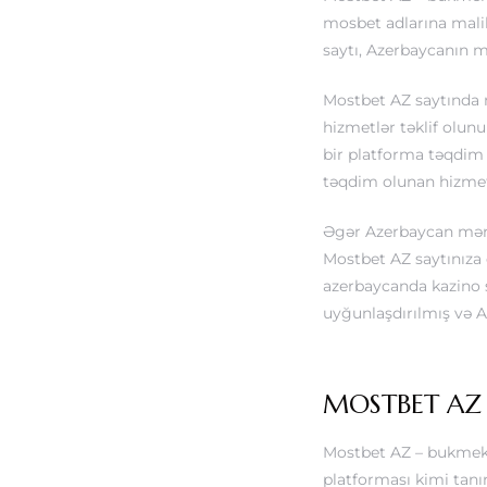
mosbet adlarına malik
saytı, Azerbaycanın m
Mostbet AZ saytında 
hizmetlər təklif olun
bir platforma təqdim
təqdim olunan hizmetl
Əgər Azerbaycan mərkə
Mostbet AZ saytınıza 
azerbaycanda kazino s
uyğunlaşdırılmış və A
MOSTBET AZ
Mostbet AZ – bukmeke
platforması kimi tanı