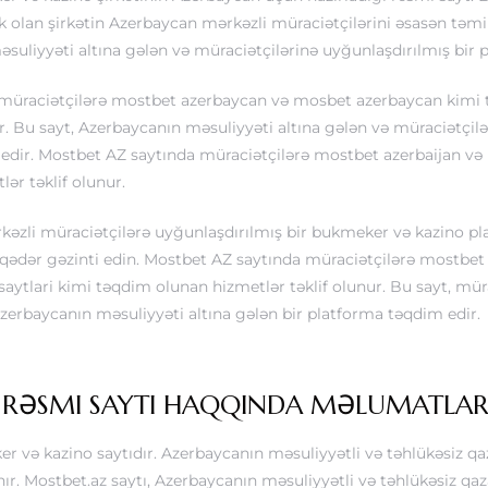
 olan şirkətin Azerbaycan mərkəzli müraciətçilərini əsasən təmi
əsuliyyəti altına gələn və müraciətçilərinə uyğunlaşdırılmış bir 
müraciətçilərə mostbet azerbaycan və mosbet azerbaycan kimi
ur. Bu sayt, Azerbaycanın məsuliyyəti altına gələn və müraciətçil
 edir. Mostbet AZ saytında müraciətçilərə mostbet azerbaijan v
ər təklif olunur.
zli müraciətçilərə uyğunlaşdırılmış bir bukmeker və kazino plat
qədər gəzinti edin. Mostbet AZ saytında müraciətçilərə mostbet
aytlari kimi təqdim olunan hizmetlər təklif olunur. Bu sayt, müra
zerbaycanın məsuliyyəti altına gələn bir platforma təqdim edir.
 RƏSMI SAYTI HAQQINDA MƏLUMATLA
r və kazino saytıdır. Azerbaycanın məsuliyyətli və təhlükəsiz 
nır. Mostbet.az saytı, Azerbaycanın məsuliyyətli və təhlükəsiz 