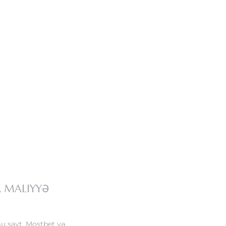
 MALIYYƏ
Bu sayt, Mostbet və