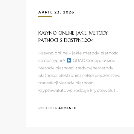
APRIL 23, 2026
KASYNO ONLINE JAKIE METODY
PATNOCI S DOSTPNE.204
Kasyno online – jakie metody płatności
są dostępne?
GRAĆ Содержимое
Metody płatności tradycyjneMetody
płatności elektroniczneBezpieczeństwo
transakcjiMetody płatności
kryptowalutoweRodzaje kryptowalut…
POSTED BY
ADMLNLX