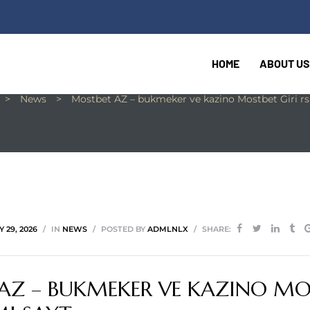
HOME
ABOUT US
BUKMEKER VE KAZINO MOSTBET GIRI R
>
News
>
Mostbet AZ – bukmeker ve kazino Mostbet Giri rs
 29, 2026
IN
NEWS
POSTED BY
ADMLNLX
SHARE:
AZ – BUKMEKER VE KAZINO MO