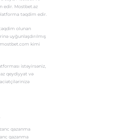
n edir. Mostbet.az
platforma təqdim edir.
 təqdim olunan
ərinə uyğunlaşdırılmış
ə mostbet.com kimi
forması istəyirsəniz,
 az qeydiyyat və
ciətçilərinizə
R
qazanc qazanma
qazanc qazanma