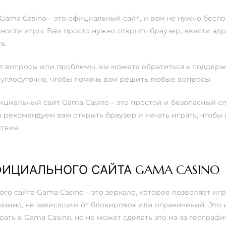
 Gama Casino – это официальный сайт, и вам не нужно беспо
тности игры. Вам просто нужно открыть браузер, ввести а
ь.
ут вопросы или проблемы, вы можете обратиться к поддерж
руглосуточно, чтобы помочь вам решить любые вопросы.
фициальный сайт Gama Casino – это простой и безопасный сп
ы рекомендуем вам открыть браузер и начать играть, чтобы
ствие.
ФИЦИАЛЬНОГО САЙТА GAMA CASINO
го сайта Gama Casino – это зеркало, которое позволяет игр
азино, не зависящим от блокировок или ограничений. Это
играть в Gama Casino, но не может сделать это из-за географ