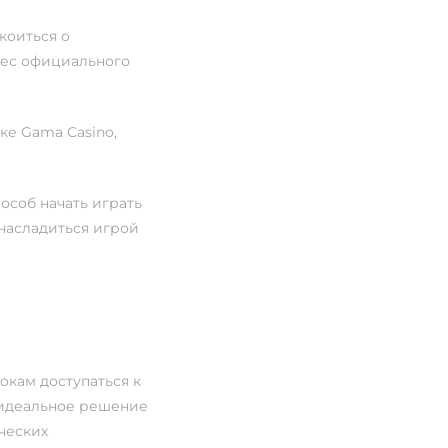
коиться о
дрес официального
ке Gama Casino,
особ начать играть
 насладиться игрой
окам доступаться к
 идеальное решение
ических