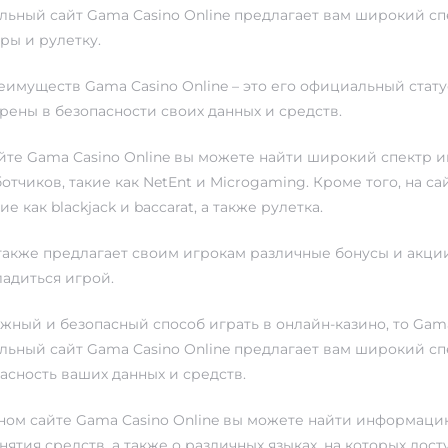
ьный сайт Gama Casino Online предлагает вам широкий сп
ры и рулетку.
имуществ Gama Casino Online – это его официальный статус.
рены в безопасности своих данных и средств.
те Gama Casino Online вы можете найти широкий спектр и
отчиков, такие как NetEnt и Microgaming. Кроме того, на с
е как blackjack и baccarat, а также рулетка.
 также предлагает своим игрокам различные бонусы и акци
ладиться игрой.
жный и безопасный способ играть в онлайн-казино, то Gama 
ьный сайт Gama Casino Online предлагает вам широкий сп
асность ваших данных и средств.
ном сайте Gama Casino Online вы можете найти информаци
нятия средств, а также о различных языках, на которых дост