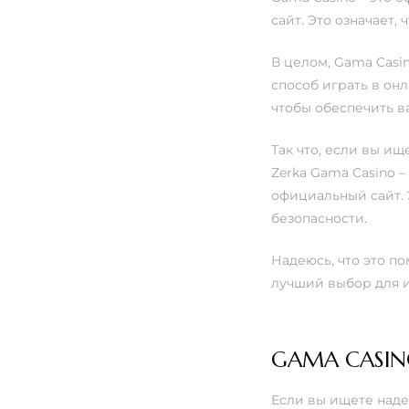
сайт. Это означает,
В целом, Gama Casi
способ играть в он
чтобы обеспечить в
Так что, если вы и
Zerka Gama Casino –
официальный сайт. Э
безопасности.
Надеюсь, что это по
лучший выбор для и
GAMA CASIN
Если вы ищете наде