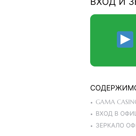
ВХОД И 
rs
СОДЕРЖИМ
GAMA CASIN
ВХОД В ОФИ
ЗЕРКАЛО ОФ