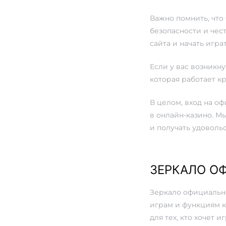
Важно помнить, что
безопасности и чес
сайта и начать играт
Если у вас возникн
которая работает к
В целом, вход на о
в онлайн-казино. М
и получать удоволь
ЗЕРКАЛО О
Зеркало официально
играм и функциям к
для тех, кто хочет 