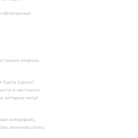
 и безопасный
о только открыть
т Gama Casino?
ости и честности
, которые могут
бный интерфейс,
гры, включая слоты,