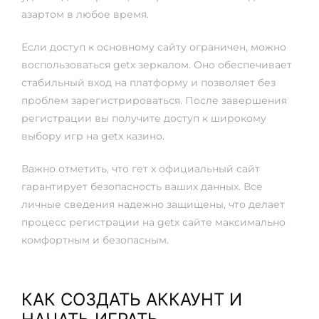
азартом в любое время.
Если доступ к основному сайту ограничен, можно
воспользоваться getx зеркалом. Оно обеспечивает
стабильный вход на платформу и позволяет без
проблем зарегистрироваться. После завершения
регистрации вы получите доступ к широкому
выбору игр на getx казино.
Важно отметить, что гет х официальный сайт
гарантирует безопасность ваших данных. Все
личные сведения надежно защищены, что делает
процесс регистрации на getx сайте максимально
комфортным и безопасным.
КАК СОЗДАТЬ АККАУНТ И