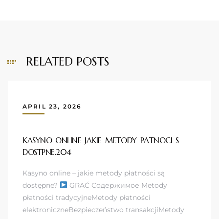
RELATED POSTS
APRIL 23, 2026
KASYNO ONLINE JAKIE METODY PATNOCI S
DOSTPNE.204
Kasyno online – jakie metody płatności są
dostępne?
GRAĆ Содержимое Metody
płatności tradycyjneMetody płatności
elektroniczneBezpieczeństwo transakcjiMetody