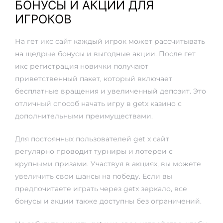
БОНУСЫ И АКЦИИ ДЛЯ
ИГРОКОВ
На гет икс сайт каждый игрок может рассчитывать
на щедрые бонусы и выгодные акции. После гет
икс регистрация новички получают
приветственный пакет, который включает
бесплатные вращения и увеличенный депозит. Это
отличный способ начать игру в getx казино с
дополнительными преимуществами.
Для постоянных пользователей get x сайт
регулярно проводит турниры и лотереи с
крупными призами. Участвуя в акциях, вы можете
увеличить свои шансы на победу. Если вы
предпочитаете играть через getx зеркало, все
бонусы и акции также доступны без ограничений.