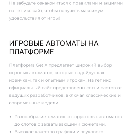
Не забудьте ознакомиться с правилами и акциями
на гет икс сайт, чтобы получить максимум
удовольствия от игры!
ИГРОВЫЕ АВТОМАТЫ НА
ПЛАТФОРМЕ
Платформа Get X предлагает широкий выбор
игровых автоматов, которые подойдут как
новичкам, так и опытным игрокам. На гет икс
официальный сайт представлены сотни слотов от
ведущих разработчиков, включая классические и
современные модели.
Разнообразие тематик: от фруктовых автоматов
до слотов с захватывающими сюжетами.
Высокое качество графики и звукового