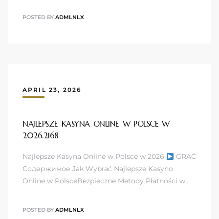
POSTED BY
ADMLNLX
APRIL 23, 2026
NAJLEPSZE KASYNA ONLINE W POLSCE W
2026.2168
Najlepsze Kasyna Online w Polsce w 2026
GRAĆ
Содержимое Jak Wybrać Najlepsze Kasyno
Online w PolsceBezpieczne Metody Płatności w…
POSTED BY
ADMLNLX