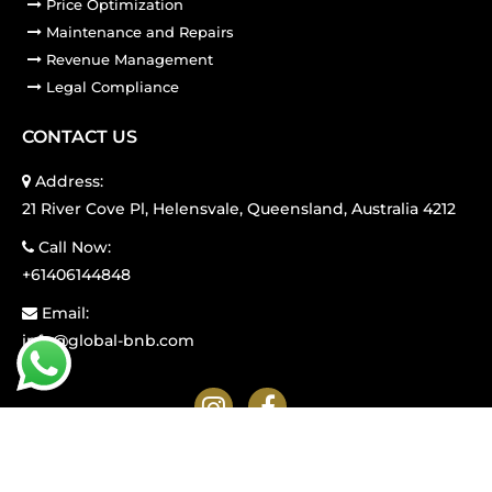
Price Optimization
Maintenance and Repairs
Revenue Management
Legal Compliance
CONTACT US
Address:
21 River Cove Pl, Helensvale, Queensland, Australia 4212
Call Now:
+61406144848
Email:
info@global-bnb.com
© GLOBAL BNB. ALL RIGHTS RESERVED.