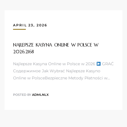
APRIL 23, 2026
NAJLEPSZE KASYNA ONLINE W POLSCE W
2026.2168
Najlepsze Kasyna Online w Polsce w 2026
GRAĆ
Содержимое Jak Wybrać Najlepsze Kasyno
Online w PolsceBezpieczne Metody Płatności w…
POSTED BY
ADMLNLX