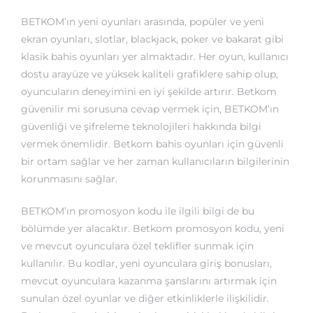
BETKOM’ın yeni oyunları arasında, popüler ve yeni
ekran oyunları, slotlar, blackjack, poker ve bakarat gibi
klasik bahis oyunları yer almaktadır. Her oyun, kullanıcı
dostu arayüze ve yüksek kaliteli grafiklere sahip olup,
oyuncuların deneyimini en iyi şekilde artırır. Betkom
güvenilir mi sorusuna cevap vermek için, BETKOM’ın
güvenliği ve şifreleme teknolojileri hakkında bilgi
vermek önemlidir. Betkom bahis oyunları için güvenli
bir ortam sağlar ve her zaman kullanıcıların bilgilerinin
korunmasını sağlar.
BETKOM’ın promosyon kodu ile ilgili bilgi de bu
bölümde yer alacaktır. Betkom promosyon kodu, yeni
ve mevcut oyunculara özel teklifler sunmak için
kullanılır. Bu kodlar, yeni oyunculara giriş bonusları,
mevcut oyunculara kazanma şanslarını artırmak için
sunulan özel oyunlar ve diğer etkinliklerle ilişkilidir.