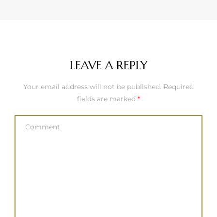
LEAVE A REPLY
Your email address will not be published.
Required
fields are marked
*