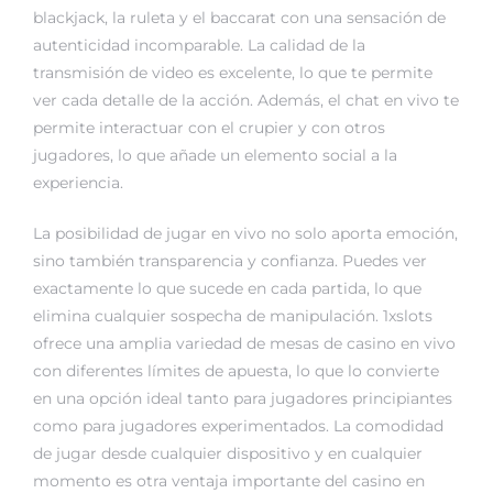
blackjack, la ruleta y el baccarat con una sensación de
autenticidad incomparable. La calidad de la
transmisión de video es excelente, lo que te permite
ver cada detalle de la acción. Además, el chat en vivo te
permite interactuar con el crupier y con otros
jugadores, lo que añade un elemento social a la
experiencia.
La posibilidad de jugar en vivo no solo aporta emoción,
sino también transparencia y confianza. Puedes ver
exactamente lo que sucede en cada partida, lo que
elimina cualquier sospecha de manipulación. 1xslots
ofrece una amplia variedad de mesas de casino en vivo
con diferentes límites de apuesta, lo que lo convierte
en una opción ideal tanto para jugadores principiantes
como para jugadores experimentados. La comodidad
de jugar desde cualquier dispositivo y en cualquier
momento es otra ventaja importante del casino en