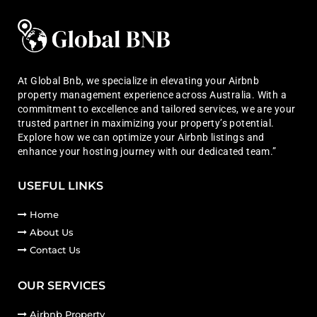
At Global Bnb, we specialize in elevating your Airbnb
property management experience across Australia. With a
commitment to excellence and tailored services, we are your
trusted partner in maximizing your property’s potential.
Explore how we can optimize your Airbnb listings and
enhance your hosting journey with our dedicated team.”
USEFUL LINKS
Home
About Us
Contact Us
OUR SERVICES
Airbnb Property