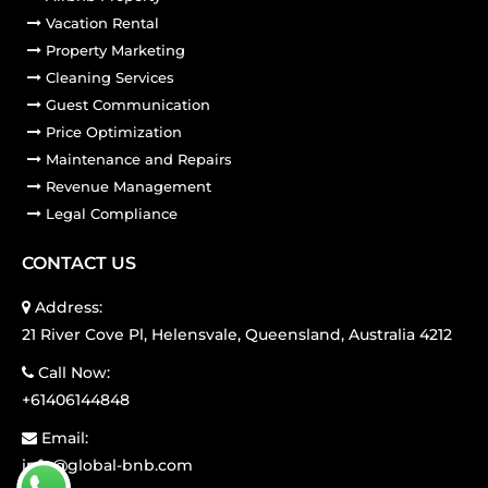
Vacation Rental
Property Marketing
Cleaning Services
Guest Communication
Price Optimization
Maintenance and Repairs
Revenue Management
Legal Compliance
CONTACT US
Address:
21 River Cove Pl, Helensvale, Queensland, Australia 4212
Call Now:
+61406144848
Email:
info@global-bnb.com