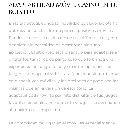
ADAPTABILIDAD MÓVIL: CASINO EN TU
BOLSILLO
En la era actual, donde la movilidad es clave, 1xslots ha
optimizado su plataforma para dispositivos móviles.
Puedes acceder al casino desde tu teléfono inteligente
o tableta sin necesidad de descargar ninguna
aplicación. El sitio web está diseñado para adaptarse a
diferentes tamaños de pantalla, lo que te brinda una
experiencia de juego fluida y sin interrupciones. Los
juegos están optimizados para funcionar sin problemas
en dispositivos móviles, y las opciones de pago son las
mismas que en la versión de escritorio. La
adaptabilidad móvil te permite disfrutar de tus juegos
favoritos en cualquier momento y lugar, aprovechando
al máximo tu tiempo libre.
La comodidad de jugar en el móvil es especialmente