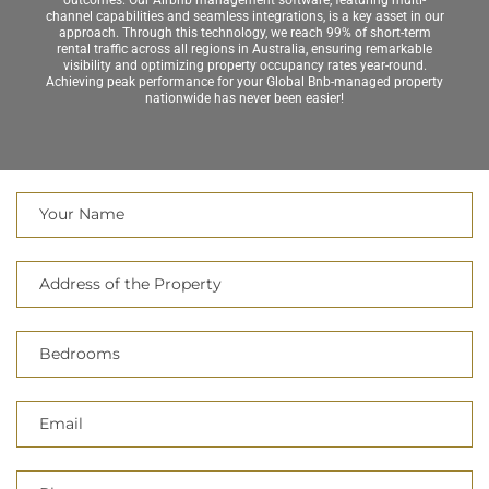
channel capabilities and seamless integrations, is a key asset in our
approach. Through this technology, we reach 99% of short-term
rental traffic across all regions in Australia, ensuring remarkable
visibility and optimizing property occupancy rates year-round.
Achieving peak performance for your Global Bnb-managed property
nationwide has never been easier!