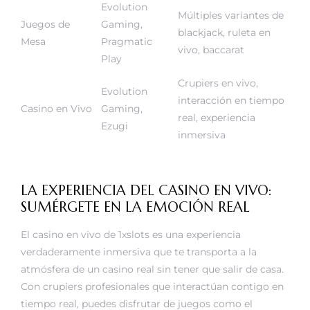
Evolution
Múltiples variantes de
Juegos de
Gaming,
blackjack, ruleta en
Mesa
Pragmatic
vivo, baccarat
Play
Crupiers en vivo,
Evolution
interacción en tiempo
Casino en Vivo
Gaming,
real, experiencia
Ezugi
inmersiva
LA EXPERIENCIA DEL CASINO EN VIVO:
SUMÉRGETE EN LA EMOCIÓN REAL
El casino en vivo de 1xslots es una experiencia
verdaderamente inmersiva que te transporta a la
atmósfera de un casino real sin tener que salir de casa.
Con crupiers profesionales que interactúan contigo en
tiempo real, puedes disfrutar de juegos como el