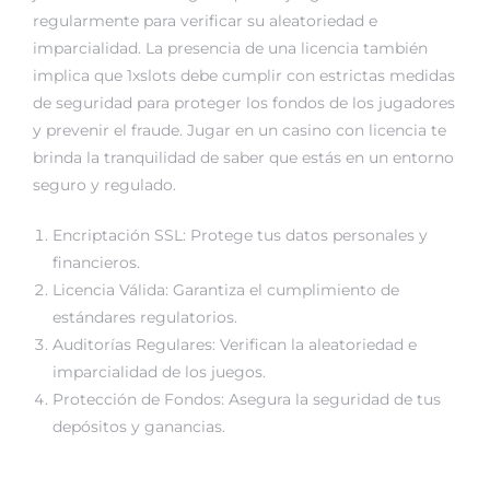
regularmente para verificar su aleatoriedad e
imparcialidad. La presencia de una licencia también
implica que 1xslots debe cumplir con estrictas medidas
de seguridad para proteger los fondos de los jugadores
y prevenir el fraude. Jugar en un casino con licencia te
brinda la tranquilidad de saber que estás en un entorno
seguro y regulado.
Encriptación SSL: Protege tus datos personales y
financieros.
Licencia Válida: Garantiza el cumplimiento de
estándares regulatorios.
Auditorías Regulares: Verifican la aleatoriedad e
imparcialidad de los juegos.
Protección de Fondos: Asegura la seguridad de tus
depósitos y ganancias.