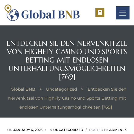
ENTDECKEN SIE DEN NERVENKITZEL
VON HIGHFLY CASINO UND SPORTS
ement
BETTING MIT ENDLOSEN
ement
UNTERHALTUNGSMÖGLICHKEITEN
[769]
Global BNB
>
Uncategorized
>
Entdecken Sie den
Nervenkitzel von HighFly Casino und Sports Betting mit
endlosen Unterhaltungsmöglichkeiten [769]
ON
JANUARY 6, 2026
IN
UNCATEGORIZED
POSTED BY
ADMLNLX