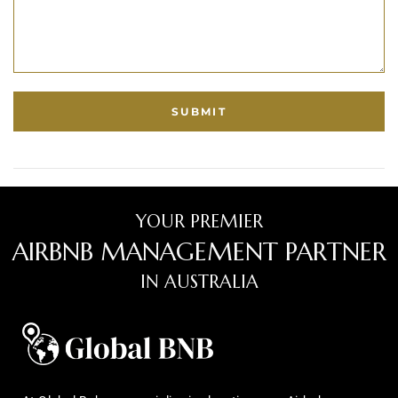
YOUR PREMIER
AIRBNB MANAGEMENT PARTNER
IN AUSTRALIA