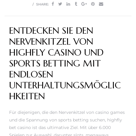
rs
SHARE:
ENTDECKEN SIE DEN
NERVENKITZEL VON
HIGHFLY CASINO UND
SPORTS BETTING MIT
ENDLOSEN
UNTERHALTUNGSMÖGLIC
HKEITEN
Für diejenigen, die den Nervenkitzel von casino games
und die Spannung von sports betting suchen,
highfly
bet casino
ist das ultimative Ziel. Mit über 6.000
Spielen zur Auswahl, darunter slots, megaways,