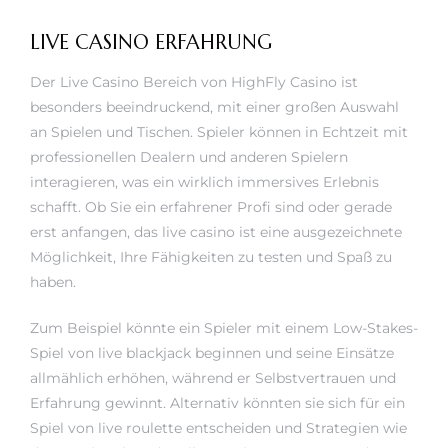
LIVE CASINO ERFAHRUNG
Der Live Casino Bereich von HighFly Casino ist
besonders beeindruckend, mit einer großen Auswahl
an Spielen und Tischen. Spieler können in Echtzeit mit
professionellen Dealern und anderen Spielern
interagieren, was ein wirklich immersives Erlebnis
schafft. Ob Sie ein erfahrener Profi sind oder gerade
erst anfangen, das live casino ist eine ausgezeichnete
Möglichkeit, Ihre Fähigkeiten zu testen und Spaß zu
haben.
Zum Beispiel könnte ein Spieler mit einem Low-Stakes-
Spiel von live blackjack beginnen und seine Einsätze
allmählich erhöhen, während er Selbstvertrauen und
Erfahrung gewinnt. Alternativ könnten sie sich für ein
Spiel von live roulette entscheiden und Strategien wie