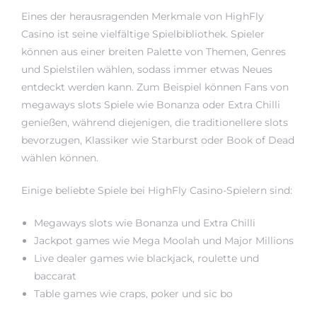
Eines der herausragenden Merkmale von HighFly
Casino ist seine vielfältige Spielbibliothek. Spieler
können aus einer breiten Palette von Themen, Genres
und Spielstilen wählen, sodass immer etwas Neues
entdeckt werden kann. Zum Beispiel können Fans von
megaways slots Spiele wie Bonanza oder Extra Chilli
genießen, während diejenigen, die traditionellere slots
bevorzugen, Klassiker wie Starburst oder Book of Dead
wählen können.
Einige beliebte Spiele bei HighFly Casino-Spielern sind:
Megaways slots wie Bonanza und Extra Chilli
Jackpot games wie Mega Moolah und Major Millions
Live dealer games wie blackjack, roulette und
baccarat
Table games wie craps, poker und sic bo