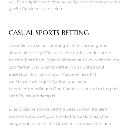
das Martingale- oder Fibonacci-System verwenden, um
große Gewinne zu erzielen.
CASUAL SPORTS BETTING
Zusätzlich zu seiner umfangreichen casino game
library bietet HighFly auch eine umfassende sports
betting Plattform. Spieler können auf eine Vielzahl von
Sportarten und Events wetten, von Fußball und
Basketball bis Tennis und Pferderennen. Mit
wettbewerbsfähigen Quoten und einer
benutzerfreundlichen Oberfläche ist sports betting bei
HighFly ein Kinderspiel.
Eine typische sports betting Session könnte darin
bestehen, die verfügbaren Märkte zu durchsuchen,
einige wahrscheinliche Gewinner auszuwählen und