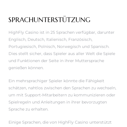
SPRACHUNTERSTÜTZUNG
HighFly Casino ist in 25 Sprachen verfügbar, darunter
Englisch, Deutsch, Italienisch, Französisch,
Portugiesisch, Polnisch, Norwegisch und Spanisch.
Dies stellt sicher, dass Spieler aus aller Welt die Spiele
und Funktionen der Seite in ihrer Muttersprache
genießen können.
Ein mehrsprachiger Spieler könnte die Fähigkeit
schätzen, nahtlos zwischen den Sprachen zu wechseln,
um mit Support-Mitarbeitern zu kommunizieren oder
Spielregeln und Anleitungen in ihrer bevorzugten
Sprache zu erhalten.
Einige Sprachen, die von HighFly Casino unterstützt