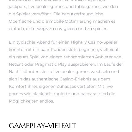
jackpots, live dealer games und table games, werden
die Spieler verwöhnt. Die benutzerfreundliche
Oberfläche und die mobile Optimierung machen es
einfach, unterwegs zu navigieren und zu spielen.
Ein typischer Abend für einen HighFly Casino-Spieler
könnte mit ein paar Runden slots beginnen, vielleicht
ein neues Spiel von einem renommierten Anbieter wie
NetEnt oder Pragmatic Play ausprobieren. Im Laufe der
Nacht könnten sie zu live dealer games wechseln und
sich in das authentische Casino-Erlebnis aus dem
Komfort ihres eigenen Zuhauses vertiefen. Mit live
games wie blackjack, roulette und baccarat sind die
Möglichkeiten endlos.
GAMEPLAY-VIELFALT