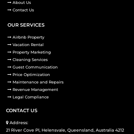
About Us
Contact Us
OUR SERVICES
Airbnb Property
Vacation Rental
Property Marketing
Cleaning Services
Guest Communication
Price Optimization
Maintenance and Repairs
Revenue Management
Legal Compliance
CONTACT US
Address:
21 River Cove Pl, Helensvale, Queensland, Australia 4212