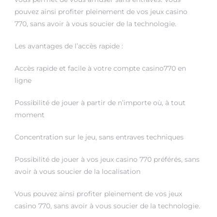
pouvez ainsi profiter pleinement de vos jeux casino
770, sans avoir à vous soucier de la technologie.
Les avantages de l’accès rapide :
Accès rapide et facile à votre compte casino770 en
ligne
Possibilité de jouer à partir de n’importe où, à tout
moment
Concentration sur le jeu, sans entraves techniques
Possibilité de jouer à vos jeux casino 770 préférés, sans
avoir à vous soucier de la localisation
Vous pouvez ainsi profiter pleinement de vos jeux
casino 770, sans avoir à vous soucier de la technologie.