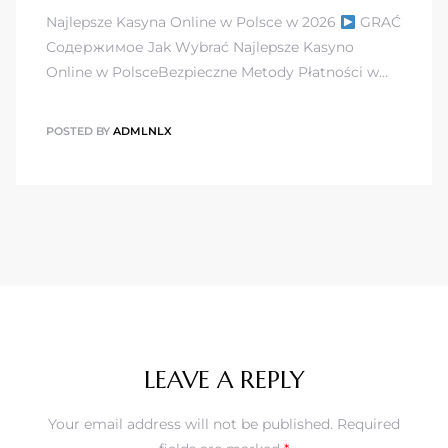
Najlepsze Kasyna Online w Polsce w 2026
GRAĆ
Содержимое Jak Wybrać Najlepsze Kasyno
Online w PolsceBezpieczne Metody Płatności w…
POSTED BY
ADMLNLX
LEAVE A REPLY
Your email address will not be published.
Required