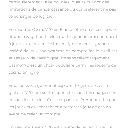
particulièrement utile pour les joueurs qui ont des
limitations de bande passante ou qui préfèrent ne pas
télécharger de logiciel.
En résumé, Casino770 en France offre un accès rapide
et une navigation facile pour les joueurs qui cherchent
à jouer aux jeux de casino en ligne. Avec sa grande
variété de jeux, son système de compte facile à utiliser
et ses jeux de casino gratuits sans téléchargement,
Casino770 est un choix populaire parmi les joueurs de
casino en ligne.
Vous pouvez également explorer les jeux de casino
gratuits 770, qui sont disponibles sans téléchargement
et sans inscription. Cela est particulièrement utile pour
les joueurs qui cherchent à tester les jeux de casino
avant de créer un compte.
En résumé, Casino770 est un site de jeu en ligne qui