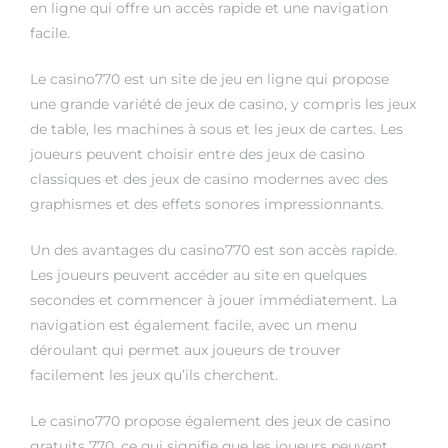
en ligne qui offre un accès rapide et une navigation
facile.
Le casino770 est un site de jeu en ligne qui propose
une grande variété de jeux de casino, y compris les jeux
de table, les machines à sous et les jeux de cartes. Les
joueurs peuvent choisir entre des jeux de casino
classiques et des jeux de casino modernes avec des
graphismes et des effets sonores impressionnants.
Un des avantages du casino770 est son accès rapide.
Les joueurs peuvent accéder au site en quelques
secondes et commencer à jouer immédiatement. La
navigation est également facile, avec un menu
déroulant qui permet aux joueurs de trouver
facilement les jeux qu’ils cherchent.
Le casino770 propose également des jeux de casino
gratuits 770, ce qui signifie que les joueurs peuvent