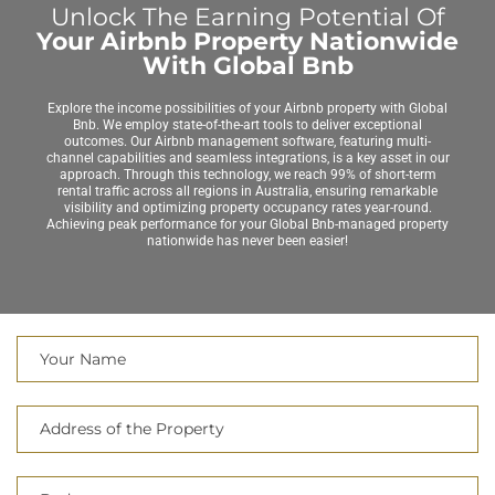
Unlock The Earning Potential Of
Your Airbnb Property Nationwide
With Global Bnb
Explore the income possibilities of your Airbnb property with Global
Bnb. We employ state-of-the-art tools to deliver exceptional
outcomes. Our Airbnb management software, featuring multi-
channel capabilities and seamless integrations, is a key asset in our
approach. Through this technology, we reach 99% of short-term
rental traffic across all regions in Australia, ensuring remarkable
visibility and optimizing property occupancy rates year-round.
Achieving peak performance for your Global Bnb-managed property
nationwide has never been easier!