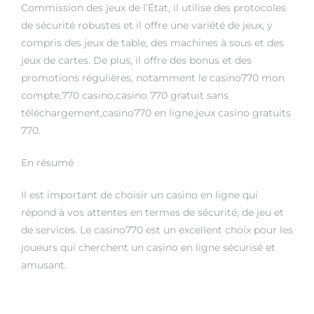
Commission des jeux de l’État, il utilise des protocoles
de sécurité robustes et il offre une variété de jeux, y
compris des jeux de table, des machines à sous et des
jeux de cartes. De plus, il offre des bonus et des
promotions régulières, notamment le casino770 mon
compte,770 casino,casino 770 gratuit sans
téléchargement,casino770 en ligne,jeux casino gratuits
770.
En résumé
Il est important de choisir un casino en ligne qui
répond à vos attentes en termes de sécurité, de jeu et
de services. Le casino770 est un excellent choix pour les
joueurs qui cherchent un casino en ligne sécurisé et
amusant.