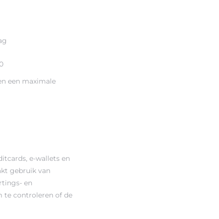
ag
0
ben een maximale
tcards, e-wallets en
akt gebruik van
rtings- en
 te controleren of de