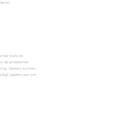
deren.
lende tools en
 in de problemen
iting. Spelers kunnen
edigt spelers aan om