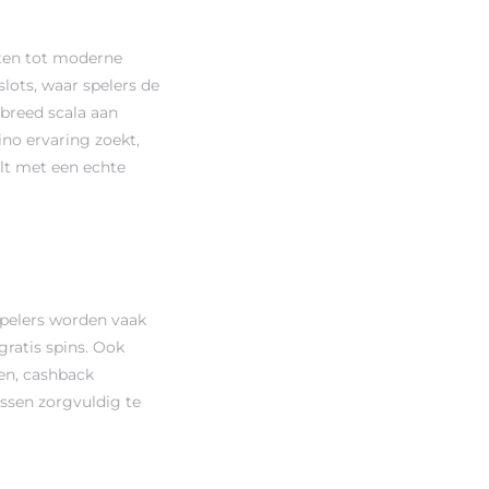
aten tot moderne
slots, waar spelers de
breed scala aan
ino ervaring zoekt,
elt met een echte
spelers worden vaak
ratis spins. Ook
en, cashback
ssen zorgvuldig te