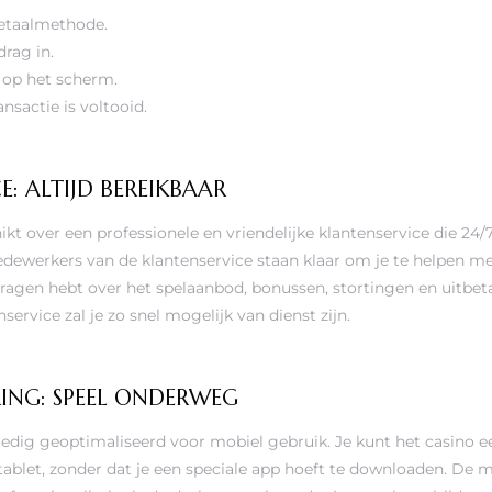
betaalmethode.
drag in.
s op het scherm.
ansactie is voltooid.
E: ALTIJD BEREIKBAAR
t over een professionele en vriendelijke klantenservice die 24/7 
dewerkers van de klantenservice staan klaar om je te helpen met
ragen hebt over het spelaanbod, bonussen, stortingen en uitbeta
ervice zal je zo snel mogelijk van dienst zijn.
ING: SPEEL ONDERWEG
lledig geoptimaliseerd voor mobiel gebruik. Je kunt het casino
tablet, zonder dat je een speciale app hoeft te downloaden. De m