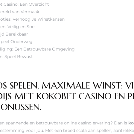
t Casino: Een Overzicht
ereld van Vermaak
ties: Verhoog Je Winstkansen
en: Veilig en Snel
ijd Bereikbaar
 Speel Onderweg
eiliging: Een Betrouwbare Omgeving
n: Speel Bewust
S SPELEN, MAXIMALE WINST: V
JS MET KOKOBET CASINO EN P
BONUSSEN.
een spannende en betrouwbare online casino ervaring? Dan is
ko
bestemming voor jou. Met een breed scala aan spellen, aantrekke