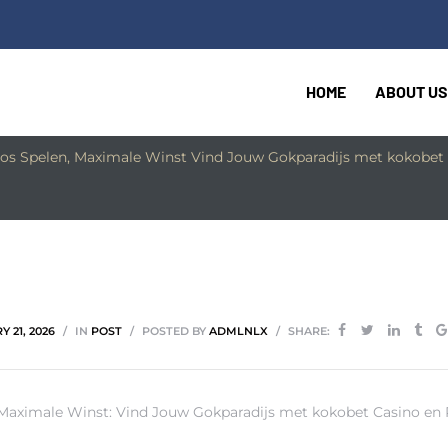
IMALE WINST VIND JOUW GOKPARADIJS
HOME
ABOUT US
PROFITEER VAN TOP BONUS
os Spelen, Maximale Winst Vind Jouw Gokparadijs met kokobet 
 21, 2026
IN
POST
POSTED BY
ADMLNLX
SHARE:
Maximale Winst: Vind Jouw Gokparadijs met kokobet Casino en P