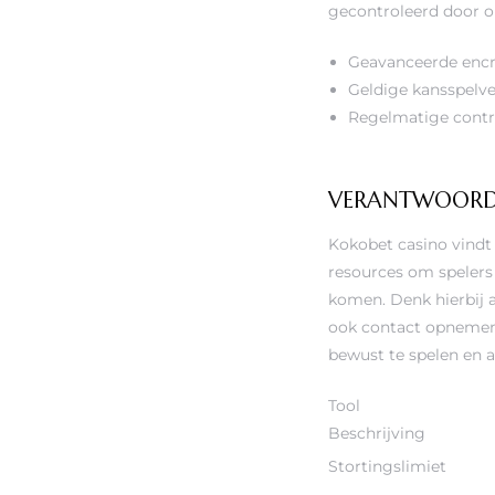
gecontroleerd door on
Geavanceerde encr
Geldige kansspelv
Regelmatige contro
VERANTWOORD S
Kokobet casino vindt 
resources om spelers
komen. Denk hierbij aa
ook contact opnemen 
bewust te spelen en a
Tool
Beschrijving
Stortingslimiet