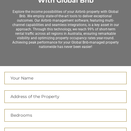
With Global Bnb
Explore the income possibilities of your Airbnb property with Global
Bnb. We employ state-of-the-art tools to deliver exceptional
outcomes. Our Airbnb management software, featuring multi-
channel capabilities and seamless integrations, is a key asset in our
approach. Through this technology, we reach 99% of short-term
rental traffic across all regions in Australia, ensuring remarkable
visibility and optimizing property occupancy rates year-round.
Achieving peak performance for your Global Bnb-managed property
nationwide has never been easier!