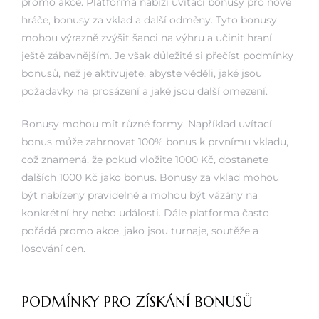
promo akce. Platforma nabízí uvítací bonusy pro nové
hráče, bonusy za vklad a další odměny. Tyto bonusy
mohou výrazně zvýšit šanci na výhru a učinit hraní
ještě zábavnějším. Je však důležité si přečíst podmínky
bonusů, než je aktivujete, abyste věděli, jaké jsou
požadavky na prosázení a jaké jsou další omezení.
Bonusy mohou mít různé formy. Například uvítací
bonus může zahrnovat 100% bonus k prvnímu vkladu,
což znamená, že pokud vložite 1000 Kč, dostanete
dalších 1000 Kč jako bonus. Bonusy za vklad mohou
být nabízeny pravidelně a mohou být vázány na
konkrétní hry nebo události. Dále platforma často
pořádá promo akce, jako jsou turnaje, soutěže a
losování cen.
PODMÍNKY PRO ZÍSKÁNÍ BONUSŮ