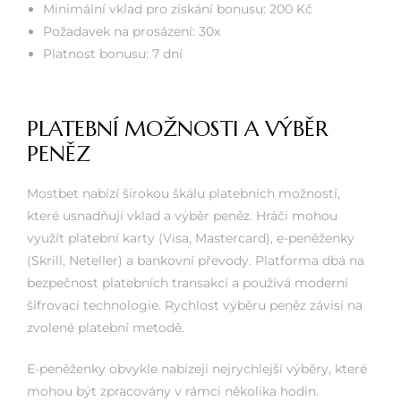
Minimální vklad pro získání bonusu: 200 Kč
Požadavek na prosázení: 30x
Platnost bonusu: 7 dní
PLATEBNÍ MOŽNOSTI A VÝBĚR
PENĚZ
Mostbet nabízí širokou škálu platebních možností,
které usnadňují vklad a výběr peněz. Hráči mohou
využít platební karty (Visa, Mastercard), e-peněženky
(Skrill, Neteller) a bankovní převody. Platforma dbá na
bezpečnost platebních transakcí a používá moderní
šifrovací technologie. Rychlost výběru peněz závisí na
zvolené platební metodě.
E-peněženky obvykle nabízejí nejrychlejší výběry, které
mohou být zpracovány v rámci několika hodin.