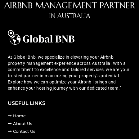
AIRBNB MANAGEMENT PARTNER
IN AUSTRALIA
At Global Bnb, we specialize in elevating your Airbnb
property management experience across Australia. With a
commitment to excellence and tailored services, we are your
trusted partner in maximizing your property’s potential.
Explore how we can optimize your Airbnb listings and
enhance your hosting journey with our dedicated team.”
USEFUL LINKS
Home
About Us
Contact Us