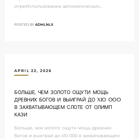
игреИспользование автоматических…
POSTED BY
ADMLNLX
APRIL 22, 2026
БОЛЬШЕ, ЧЕМ ЗОЛОТО ОЩУТИ МОЩЬ
ДРЕВНИХ БОГОВ И ВЫИГРАЙ ДО X10 000
В ЗАХВАТЫВАЮЩЕМ СЛОТЕ ОТ ОЛИМП
КАЗИ
Больше, чем золото: ощути мощь древних
богов и выиграй до x10 000 в захватывающем