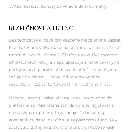
uvítací bonusy, bonusy za vklad a další odměny.
BEZPEČNOST A LICENCE
Bezpečnost je klíčová pro každého hráče online kasina.
Mostbet klade velký důraz na ochranu dat a finančních
transakcí svých uživatelů. Platforma využívá moderní
šifrovací technologie a spolupracuje s renomovanými
poskytovateli platebních bran. Je důležité ověřit, zda
má kasino platnou licenci od renomovaného
regulátora – zajistí to férovost her i ochranu hráčů.
Licence, kterou kasino vlastní, je důkazem toho, že
platforma splňuje přísné standardy a je regulována
nezávislým orgánem. To zaručuje, že hráči mají
spravedlivou šanci na výhru a že platforma funguje v
souladu s platnými zákony a předpisy. Proto je vždy