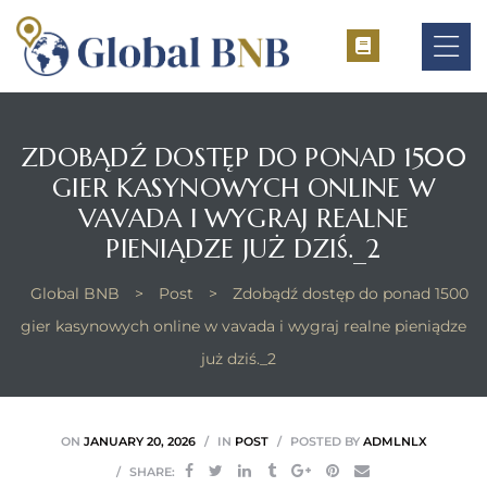
ZDOBĄDŹ DOSTĘP DO PONAD 1500
GIER KASYNOWYCH ONLINE W
ement
VAVADA I WYGRAJ REALNE
ement
PIENIĄDZE JUŻ DZIŚ._2
Global BNB
>
Post
>
Zdobądź dostęp do ponad 1500
gier kasynowych online w vavada i wygraj realne pieniądze
już dziś._2
ON
JANUARY 20, 2026
IN
POST
POSTED BY
ADMLNLX
SHARE: