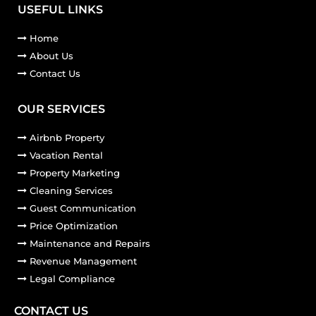
USEFUL LINKS
Home
About Us
Contact Us
OUR SERVICES
Airbnb Property
Vacation Rental
Property Marketing
Cleaning Services
Guest Communication
Price Optimization
Maintenance and Repairs
Revenue Management
Legal Compliance
CONTACT US