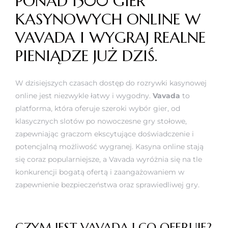
PONAD 1500 GIER
KASYNOWYCH ONLINE W
VAVADA I WYGRAJ REALNE
PIENIĄDZE JUŻ DZIŚ.
W dzisiejszych czasach dostęp do rozrywki kasynowej
online jest niezwykle łatwy i wygodny.
Vavada
to
platforma, która oferuje szeroki wybór gier, od
klasycznych slotów po nowoczesne gry stołowe,
zapewniając graczom ekscytujące doświadczenie i
potencjalną możliwość wygranej. Kasyna online stają
się coraz popularniejsze, a Vavada wyróżnia się na tle
konkurencji bogatą ofertą i zaangażowaniem w
zapewnienie bezpieczeństwa oraz sprawiedliwej gry.
CZYM JEST VAVADA I CO OFERUJE?