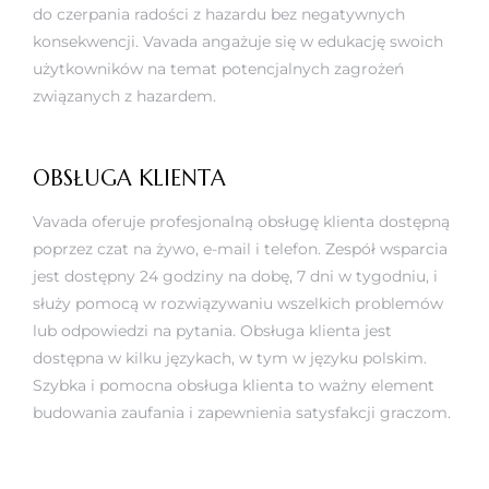
do czerpania radości z hazardu bez negatywnych
konsekwencji. Vavada angażuje się w edukację swoich
użytkowników na temat potencjalnych zagrożeń
związanych z hazardem.
OBSŁUGA KLIENTA
Vavada oferuje profesjonalną obsługę klienta dostępną
poprzez czat na żywo, e-mail i telefon. Zespół wsparcia
jest dostępny 24 godziny na dobę, 7 dni w tygodniu, i
służy pomocą w rozwiązywaniu wszelkich problemów
lub odpowiedzi na pytania. Obsługa klienta jest
dostępna w kilku językach, w tym w języku polskim.
Szybka i pomocna obsługa klienta to ważny element
budowania zaufania i zapewnienia satysfakcji graczom.