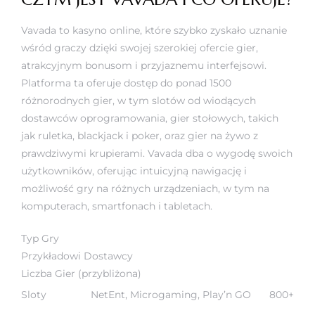
Vavada to kasyno online, które szybko zyskało uznanie
wśród graczy dzięki swojej szerokiej ofercie gier,
atrakcyjnym bonusom i przyjaznemu interfejsowi.
Platforma ta oferuje dostęp do ponad 1500
różnorodnych gier, w tym slotów od wiodących
dostawców oprogramowania, gier stołowych, takich
jak ruletka, blackjack i poker, oraz gier na żywo z
prawdziwymi krupierami. Vavada dba o wygodę swoich
użytkowników, oferując intuicyjną nawigację i
możliwość gry na różnych urządzeniach, w tym na
komputerach, smartfonach i tabletach.
Typ Gry
Przykładowi Dostawcy
Liczba Gier (przybliżona)
Sloty
NetEnt, Microgaming, Play’n GO
800+