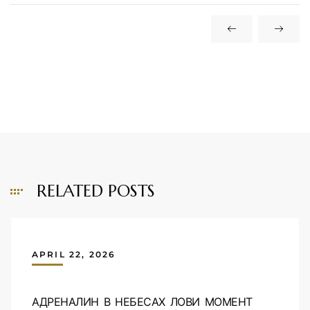
RELATED POSTS
APRIL 22, 2026
АДРЕНАЛИН В НЕБЕСАХ ЛОВИ МОМЕНТ