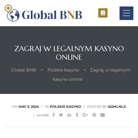
ZAGRAJ W LEGALNYM KASYNO
ement
ONLINE
ement
Global BNB
>
Polskie kasyno
>
Zagraj w legalnym
kasyno online
ON
MAY 3, 2024
IN
POLSKIE KASYNO
POSTED BY
ADMLNLX
SHARE: