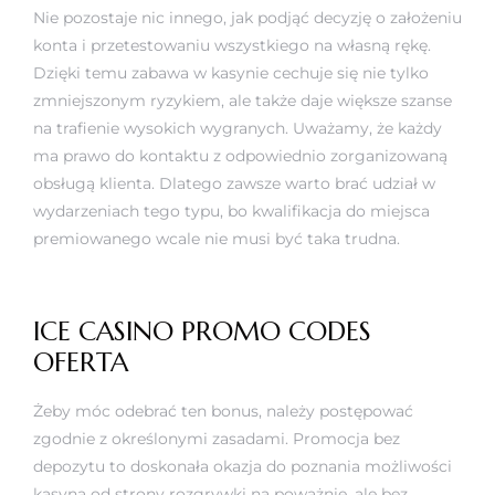
Nie pozostaje nic innego, jak podjąć decyzję o założeniu
konta i przetestowaniu wszystkiego na własną rękę.
Dzięki temu zabawa w kasynie cechuje się nie tylko
zmniejszonym ryzykiem, ale także daje większe szanse
na trafienie wysokich wygranych. Uważamy, że każdy
ma prawo do kontaktu z odpowiednio zorganizowaną
obsługą klienta. Dlatego zawsze warto brać udział w
wydarzeniach tego typu, bo kwalifikacja do miejsca
premiowanego wcale nie musi być taka trudna.
ICE CASINO PROMO CODES
OFERTA
Żeby móc odebrać ten bonus, należy postępować
zgodnie z określonymi zasadami. Promocja bez
depozytu to doskonała okazja do poznania możliwości
kasyna od strony rozgrywki na poważnie, ale bez