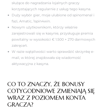
służące do nagradzania lojalnych graczy
korzystających regularnie z usług tego kasyna.
Duży wybór gier, moje ulubione od spinomenal i
fazi, Amatic, 1spin4win.
Nowym użytkownikom, którzy właśnie
zarejestrowali się w kasynie, przysługuje premia
powitalny w wysokości € 1.500 + 270 darmowych
zakręceń.
W razie wątpliwości warto sprawdzić skrzynkę e-
mail, w której znajdowała się wiadomość
aktywacyjna z kasyna.
CO TO ZNACZY, ŻE BONUSY
COTYGODNIOWE ZMIENIAJĄ SIĘ
WRAZ Z POZIOMEM KONTA
GRACZA?