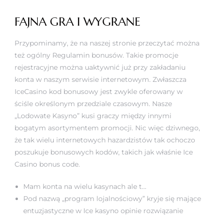
FAJNA GRA I WYGRANE
Przypominamy, że na naszej stronie przeczytać można
też ogólny Regulamin bonusów. Takie promocje
rejestracyjne można uaktywnić już przy zakładaniu
konta w naszym serwisie internetowym. Zwłaszcza
IceCasino kod bonusowy jest zwykle oferowany w
ściśle określonym przedziale czasowym. Nasze
„Lodowate Kasyno” kusi graczy między innymi
bogatym asortymentem promocji. Nic więc dziwnego,
że tak wielu internetowych hazardzistów tak ochoczo
poszukuje bonusowych kodów, takich jak właśnie Ice
Casino bonus code.
Mam konta na wielu kasynach ale t…
Pod nazwą „program lojalnościowy” kryje się mające
entuzjastyczne w Ice kasyno opinie rozwiązanie