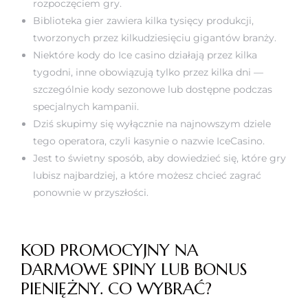
rozpoczęciem gry.
Biblioteka gier zawiera kilka tysięcy produkcji,
tworzonych przez kilkudziesięciu gigantów branży.
Niektóre kody do Ice casino działają przez kilka
tygodni, inne obowiązują tylko przez kilka dni —
szczególnie kody sezonowe lub dostępne podczas
specjalnych kampanii.
Dziś skupimy się wyłącznie na najnowszym dziele
tego operatora, czyli kasynie o nazwie IceCasino.
Jest to świetny sposób, aby dowiedzieć się, które gry
lubisz najbardziej, a które możesz chcieć zagrać
ponownie w przyszłości.
KOD PROMOCYJNY NA
DARMOWE SPINY LUB BONUS
PIENIĘŻNY. CO WYBRAĆ?