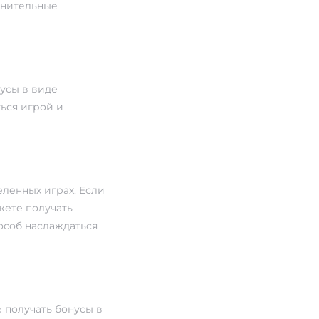
лнительные
нусы в виде
ься игрой и
еленных играх. Если
жете получать
особ наслаждаться
 получать бонусы в