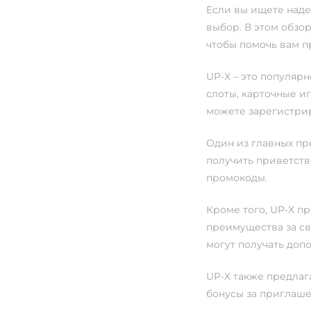
Если вы ищете наде
выбор. В этом обзо
чтобы помочь вам п
UP-X – это популяр
слоты, карточные игр
можете зарегистрир
Один из главных пр
получить приветств
промокоды.
Кроме того, UP-X п
преимущества за сво
могут получать доп
UP-X также предлаг
бонусы за приглаше