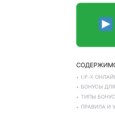
rs
СОДЕРЖИМ
UP-X ОНЛАЙ
БОНУСЫ ДЛЯ
ТИПЫ БОНУС
ПРАВИЛА И 