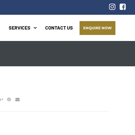
SERVICES
CONTACT US
ENQUIRE NOW
3