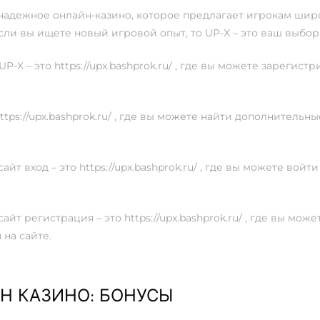
о надежное онлайн-казино, которое предлагает игрокам шир
сли вы ищете новый игровой опыт, то UP-X – это ваш выбор
-X – это https://upx.bashprok.ru/ , где вы можете зарегистр
https://upx.bashprok.ru/ , где вы можете найти дополнитель
т вход – это https://upx.bashprok.ru/ , где вы можете войти
йт регистрация – это https://upx.bashprok.ru/ , где вы може
 на сайте.
ЙН КАЗИНО: БОНУСЫ