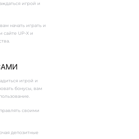
аждаться игрой и
вам начать играть и
 сайте UP-X и
тва.
САМИ
ладиться игрой и
овать бонусы, вам
пользование.
управлять своими
лючая депозитные