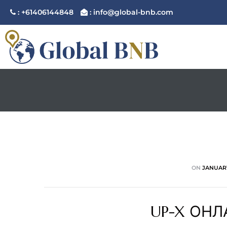
: +61406144848
: info@global-bnb.com
ement
ement
ON
JANUARY
UP-X ОНЛ