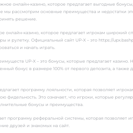
жное онлайн-казино, которое предлагает выгодные бонусы, 
ре мы рассмотрим основные преимущества и недостатки это
ринять решение.
ное онлайн-казино, которое предлагает игрокам широкий сп
ы и рулетку. Официальный сайт UP-X – это https://upx.bashpr
оваться и начать играть.
еимуществ UP-X – это бонусы, которые предлагает казино. 
енный бонус в размере 100% от первого депозита, а также 
редлагает программу лояльности, которая позволяет игрока
ю фидельность. Это означает, что игроки, которые регуляр
олнительные бонусы и преимущества.
ает программу реферальной системы, которая позволяет и
ние друзей и знакомых на сайт.