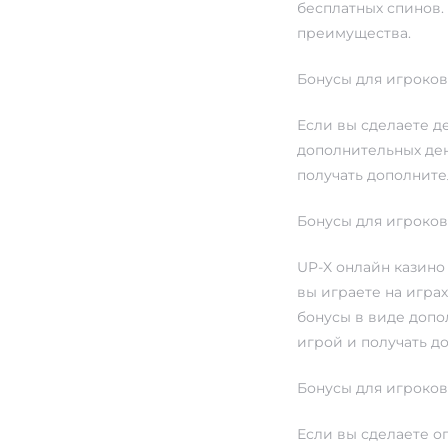
бесплатных спинов.
преимущества.
Бонусы для игроков
Если вы сделаете д
дополнительных ден
получать дополнит
Бонусы для игроков
UP-X онлайн казино
вы играете на игра
бонусы в виде допо
игрой и получать 
Бонусы для игроко
Если вы сделаете о