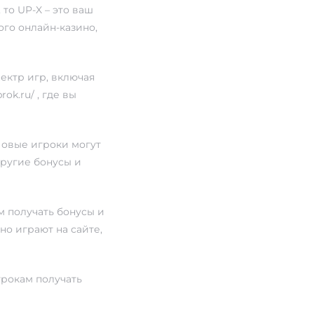
то UP-X – это ваш
го онлайн-казино,
ектр игр, включая
ok.ru/ , где вы
Новые игроки могут
другие бонусы и
м получать бонусы и
но играют на сайте,
грокам получать