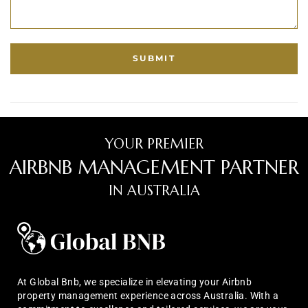
YOUR PREMIER
AIRBNB MANAGEMENT PARTNER
IN AUSTRALIA
At Global Bnb, we specialize in elevating your Airbnb
property management experience across Australia. With a