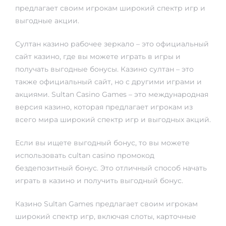
предлагает своим игрокам широкий спектр игр и
выгодные акции.
Султан казино рабочее зеркало – это официальный
сайт казино, где вы можете играть в игры и
получать выгодные бонусы. Казино султан – это
также официальный сайт, но с другими играми и
акциями. Sultan Casino Games – это международная
версия казино, которая предлагает игрокам из
всего мира широкий спектр игр и выгодных акций.
Если вы ищете выгодный бонус, то вы можете
использовать сultan casino промокод
бездепозитный бонус. Это отличный способ начать
играть в казино и получить выгодный бонус.
Казино Sultan Games предлагает своим игрокам
широкий спектр игр, включая слоты, карточные