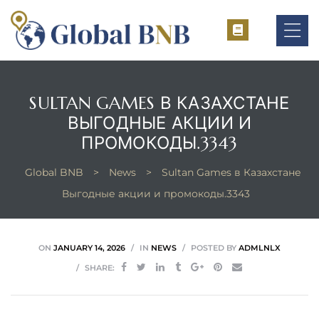
SULTAN GAMES В КАЗАХСТАНЕ
ВЫГОДНЫЕ АКЦИИ И
ement
ПРОМОКОДЫ.3343
ement
Global BNB
>
News
>
Sultan Games в Казахстане
Выгодные акции и промокоды.3343
ON
JANUARY 14, 2026
IN
NEWS
POSTED BY
ADMLNLX
SHARE: