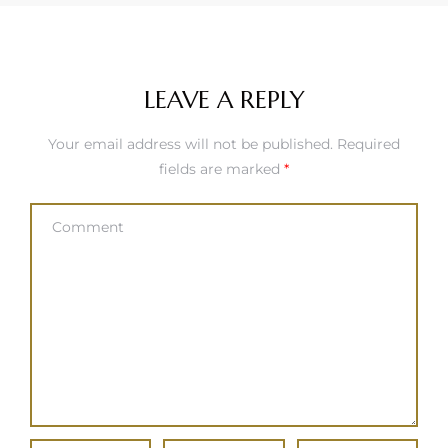
LEAVE A REPLY
Your email address will not be published.
Required
fields are marked
*