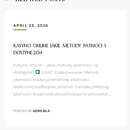
APRIL 23, 2026
KASYNO ONLINE JAKIE METODY PATNOCI S
DOSTPNE.204
Kasyno online – jakie metody płatności są
dostępne?
GRAĆ Содержимое Metody
płatności tradycyjneMetody płatności
elektroniczneBezpieczeństwo transakcjiMetody
płatności kryptowalutoweRodzaje kryptowalut…
POSTED BY
ADMLNLX