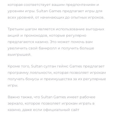
которая соответствует вашим предпочтениям и
уровням игры. Sultan Games предлагает игры для
всех уровней, от начинающих до опытных игроков.
Третьим шагом является использование выгодных
акций и промокодов, которые регулярно
предлагаются казино. Это может помочь вам
увеличить свой банкролл и получить больше
выигрышей.
Кроме того, Sultan
султан геймс
Games предлагает
программу лояльности, которая позволяет игрокам
получать бонусы и преимущества за их регулярные
игры.
Важно также, что Sultan Games имеет рабочее
зеркало, которое позволяет игрокам играть в
казино, даже если официальный сайт