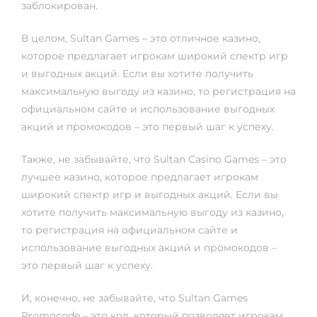
заблокирован.
В целом, Sultan Games – это отличное казино,
которое предлагает игрокам широкий спектр игр
и выгодных акций. Если вы хотите получить
максимальную выгоду из казино, то регистрация на
официальном сайте и использование выгодных
акций и промокодов – это первый шаг к успеху.
Также, не забывайте, что Sultan Casino Games – это
лучшее казино, которое предлагает игрокам
широкий спектр игр и выгодных акций. Если вы
хотите получить максимальную выгоду из казино,
то регистрация на официальном сайте и
использование выгодных акций и промокодов –
это первый шаг к успеху.
И, конечно, не забывайте, что Sultan Games
Promocode – это код, который позволяет игрокам