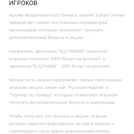
ИГРОКОВ
Кроме бездепозитного бонуса, казино Sultan Games
предлагает своим постоянным игрокам ряд
промокодов, которые позволяют получать
дополнительные бонусы и акции.
Например, промокод “SULTAN100” позволяет
игрокам получить 100% бонус на депозит, а
промокод “SULTAN50” – 50% бонус на депозит.
Кроме того, казино предлагает своим постоянным
игрокам акции, такие как “Русская неделя” и
“Турнир по покеру”, которые позволяют игрокам
получать дополнительные бонусы и выигрыши.
Чтобы получать эти бонусы и акции, игроки
должны зарегистрироваться на сайте казино и
подтвердить свой адрес электронной почты.