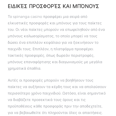
ΕΙΔΙΚΈΣ ΠΡΟΣΦΟΡΈΣ ΚΑΙ ΜΠΌΝΟΥΣ
Το spinanga casino προσφέρει μια σειρά από
ελκυστικές προσφορές και μπόνους για τους παίκτες
του. Οι νέοι παίκτες μπορούν να επωφεληθούν από ένα
μπόνους καλωσορίσματος, το οποίο μπορεί να τους
δώσει ένα επιπλέον κεφάλαιο για να ξεκινήσουν το
παιχνίδι τους. Επιπλέον, η πλατφόρμα προσφέρει
τακτικές προσφορές, όπως δωρεάν περιστροφές,
μπόνους επαναφόρτισης και διαγωνισμούς με μεγάλα
χρηματικά έπαθλα.
Αυτές οι προσφορές μπορούν να βοηθήσουν τους
παίκτες να αυξήσουν τα κέρδη τους και να απολαύσουν
περισσότερο χρόνο παιχνιδιού. Ωστόσο, είναι σημαντικό
να διαβάζετε προσεκτικά τους όρους και τις
προϋποθέσεις κάθε προσφοράς πριν την αποδεχτείτε,
για να βεβαιωθείτε ότι πληρούνται όλες οι απαιτήσεις.