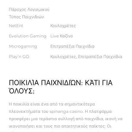
Πάροχος Λογισμικού
Τύπος Παιχνιδιών
NetEnt
Κουλοχρέτες
Evolution Gaming
Live Καζίνο
Microgaming
Επιτραπέζια Παιχνίδια
Play’n GO
Κουλοχρέτες, Επιτραπέζια Παιχνίδια
ΠΟΙΚΙΛΊΑ ΠΑΙΧΝΙΔΙΏΝ: ΚΆΤΙ ΓΙΑ
ΌΛΟΥΣ;
Η ποικιλία είναι ένα από τα σημαντικότερα
πλεονεκτήματα του spinanga casino. Η πλατφόρμα
προσφέρει μια τεράστια συλλογή από παιχνίδια, ικανή να
ικανοποιήσει και τους πιο απαιτητικούς παίκτες. Οι