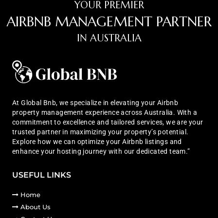
YOUR PREMIER
AIRBNB MANAGEMENT PARTNER
IN AUSTRALIA
At Global Bnb, we specialize in elevating your Airbnb
property management experience across Australia. With a
commitment to excellence and tailored services, we are your
trusted partner in maximizing your property’s potential.
Explore how we can optimize your Airbnb listings and
enhance your hosting journey with our dedicated team.”
USEFUL LINKS
Home
About Us