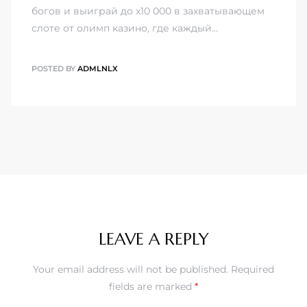
богов и выиграй до x10 000 в захватывающем
слоте от олимп казино, где каждый…
POSTED BY
ADMLNLX
LEAVE A REPLY
Your email address will not be published.
Required
fields are marked
*