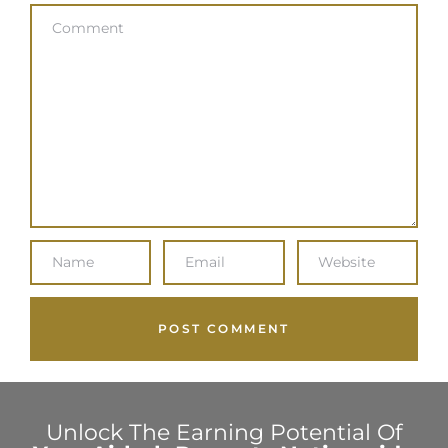
Unlock The Earning Potential Of