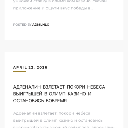
умножай ставку в олимп ком казино, скачай
приложение и ощути вкус победы в…
POSTED BY
ADMLNLX
APRIL 22, 2026
АДРЕНАЛИН ВЗЛЕТАЕТ ПОКОРИ НЕБЕСА
ВЫИГРЫШЕЙ В ОЛИМП КАЗИНО И
ОСТАНОВИСЬ ВОВРЕМЯ.
Адреналин взлетает: покори небеса
выигрышей в олимп казино и остановись
вовремя.Захватывающий геймплей: адреналин