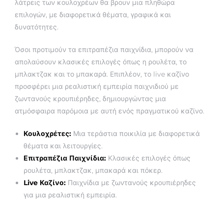
λάτρεις των κουλοχρέων θα βρουν μια πληθώρα
επιλογών, με διαφορετικά θέματα, γραφικά και
δυνατότητες.
Όσοι προτιμούν τα επιτραπέζια παιχνίδια, μπορούν να
απολαύσουν κλασικές επιλογές όπως η ρουλέτα, το
μπλακτζακ και το μπακαρά. Επιπλέον, το live καζίνο
προσφέρει μια ρεαλιστική εμπειρία παιχνιδιού με
ζωντανούς κρουπιέρηδες, δημιουργώντας μια
ατμόσφαιρα παρόμοια με αυτή ενός πραγματικού καζίνο.
Κουλοχρέτες:
Μια τεράστια ποικιλία με διαφορετικά
θέματα και λειτουργίες.
Επιτραπέζια Παιχνίδια:
Κλασικές επιλογές όπως
ρουλέτα, μπλακτζακ, μπακαρά και πόκερ.
Live Καζίνο:
Παιχνίδια με ζωντανούς κρουπιέρηδες
για μια ρεαλιστική εμπειρία.