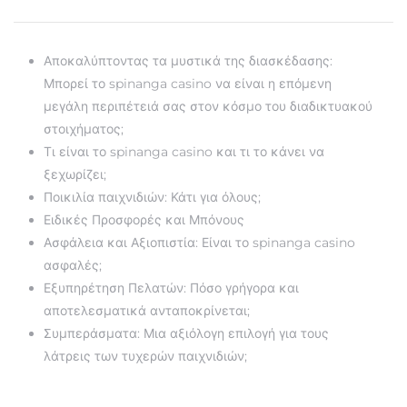
rs
Αποκαλύπτοντας τα μυστικά της διασκέδασης:
Μπορεί το spinanga casino να είναι η επόμενη
μεγάλη περιπέτειά σας στον κόσμο του διαδικτυακού
στοιχήματος;
Τι είναι το spinanga casino και τι το κάνει να
ξεχωρίζει;
Ποικιλία παιχνιδιών: Κάτι για όλους;
Ειδικές Προσφορές και Μπόνους
Ασφάλεια και Αξιοπιστία: Είναι το spinanga casino
ασφαλές;
Εξυπηρέτηση Πελατών: Πόσο γρήγορα και
αποτελεσματικά ανταποκρίνεται;
Συμπεράσματα: Μια αξιόλογη επιλογή για τους
λάτρεις των τυχερών παιχνιδιών;