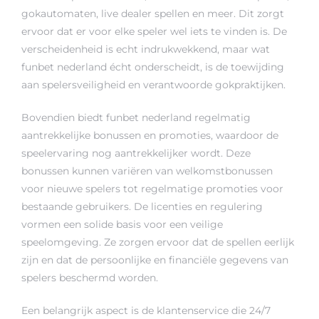
gokautomaten, live dealer spellen en meer. Dit zorgt
ervoor dat er voor elke speler wel iets te vinden is. De
verscheidenheid is echt indrukwekkend, maar wat
funbet nederland écht onderscheidt, is de toewijding
aan spelersveiligheid en verantwoorde gokpraktijken.
Bovendien biedt funbet nederland regelmatig
aantrekkelijke bonussen en promoties, waardoor de
speelervaring nog aantrekkelijker wordt. Deze
bonussen kunnen variëren van welkomstbonussen
voor nieuwe spelers tot regelmatige promoties voor
bestaande gebruikers. De licenties en regulering
vormen een solide basis voor een veilige
speelomgeving. Ze zorgen ervoor dat de spellen eerlijk
zijn en dat de persoonlijke en financiële gegevens van
spelers beschermd worden.
Een belangrijk aspect is de klantenservice die 24/7