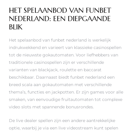
HET SPELAANBOD VAN FUNBET
NEDERLAND: EEN DIEPGAANDE
BLIK
Het spelaanbod van funbet nederland is werkelijk
indrukwekkend en varieert van klassieke casinospellen
tot de nieuwste gokautomaten. Voor liefhebbers van
traditionele casinospellen zijn er verschillende
varianten van blackjack, roulette en baccarat
beschikbaar. Daarnaast biedt funbet nederland een
breed scala aan gokautomaten met verschillende
thema’s, functies en jackpotten. Er zijn games voor alle
smaken, van eenvoudige fruitautomaten tot complexe
video slots met spannende bonusrondes.
De live dealer spellen zijn een andere aantrekkelijke
optie, waarbij je via een live videostream kunt spelen