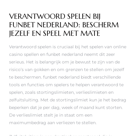
VERANTWOORD SPELEN BIJ
FUNBET NEDERLAND: BESCHERM
JEZELF EN SPEEL MET MATE
Verantwoord spelen is cruciaal bij het spelen van online
casino spellen en funbet nederland neemt dit zeer
serieus. Het is belangrijk om je bewust te zijn van de
risico’s van gokken en om grenzen te stellen om jezelf
te beschermen. funbet nederland biedt verschillende
tools en functies om spelers te helpen verantwoord te
spelen, zoals stortingslimieten, verlieslimieten en
zelfuitsluiting. Met de stortingslimiet kun je het bedrag
beperken dat je per dag, week of maand kunt storten.
De verlieslimiet stelt je in staat om een
maximumbedrag aan verliezen te stellen.