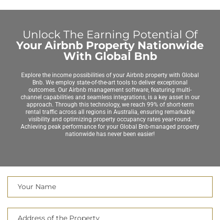
Unlock The Earning Potential Of
Your Airbnb Property Nationwide
With Global Bnb
Explore the income possibilities of your Airbnb property with Global
Bnb. We employ state-of-the-art tools to deliver exceptional
outcomes. Our Airbnb management software, featuring multi-
channel capabilities and seamless integrations, is a key asset in our
approach. Through this technology, we reach 99% of short-term
rental traffic across all regions in Australia, ensuring remarkable
visibility and optimizing property occupancy rates year-round.
Achieving peak performance for your Global Bnb-managed property
nationwide has never been easier!