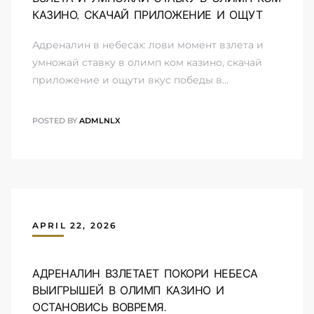
КАЗИНО, СКАЧАЙ ПРИЛОЖЕНИЕ И ОЩУТ
Адреналин в небесах: лови момент взлета и
умножай ставку в олимп ком казино, скачай
приложение и ощути вкус победы в…
POSTED BY
ADMLNLX
APRIL 22, 2026
АДРЕНАЛИН ВЗЛЕТАЕТ ПОКОРИ НЕБЕСА
ВЫИГРЫШЕЙ В ОЛИМП КАЗИНО И
ОСТАНОВИСЬ ВОВРЕМЯ.