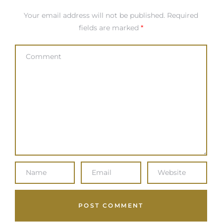
Your email address will not be published.
Required
fields are marked
*