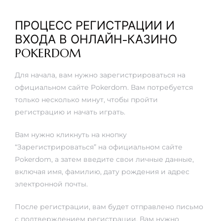
ПРОЦЕСС РЕГИСТРАЦИИ И
ВХОДА В ОНЛАЙН-КАЗИНО
POKERDOM
Для начала, вам нужно зарегистрироваться на
официальном сайте Pokerdom. Вам потребуется
только несколько минут, чтобы пройти
регистрацию и начать играть.
Вам нужно кликнуть на кнопку
“Зарегистрироваться” на официальном сайте
Pokerdom, а затем введите свои личные данные,
включая имя, фамилию, дату рождения и адрес
электронной почты.
После регистрации, вам будет отправлено письмо
с подтверждением регистрации. Вам нужно