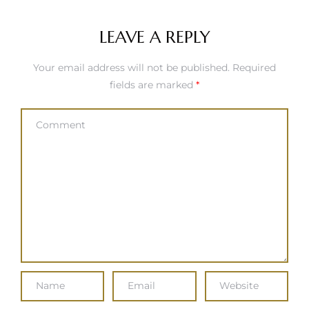
LEAVE A REPLY
Your email address will not be published.
Required
fields are marked
*