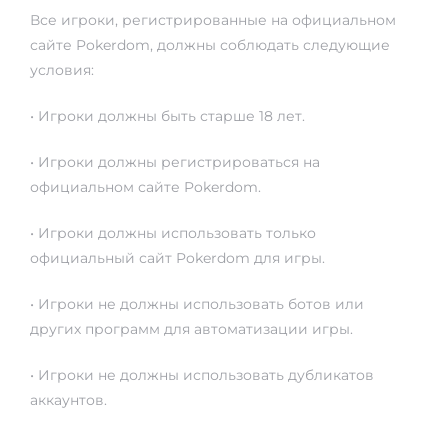
Все игроки, регистрированные на официальном
сайте Pokerdom, должны соблюдать следующие
условия:
• Игроки должны быть старше 18 лет.
• Игроки должны регистрироваться на
официальном сайте Pokerdom.
• Игроки должны использовать только
официальный сайт Pokerdom для игры.
• Игроки не должны использовать ботов или
других программ для автоматизации игры.
• Игроки не должны использовать дубликатов
аккаунтов.