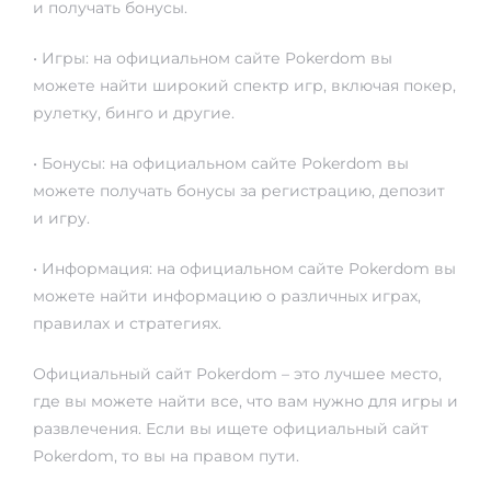
и получать бонусы.
• Игры: на официальном сайте Pokerdom вы
можете найти широкий спектр игр, включая покер,
рулетку, бинго и другие.
• Бонусы: на официальном сайте Pokerdom вы
можете получать бонусы за регистрацию, депозит
и игру.
• Информация: на официальном сайте Pokerdom вы
можете найти информацию о различных играх,
правилах и стратегиях.
Официальный сайт Pokerdom – это лучшее место,
где вы можете найти все, что вам нужно для игры и
развлечения. Если вы ищете официальный сайт
Pokerdom, то вы на правом пути.