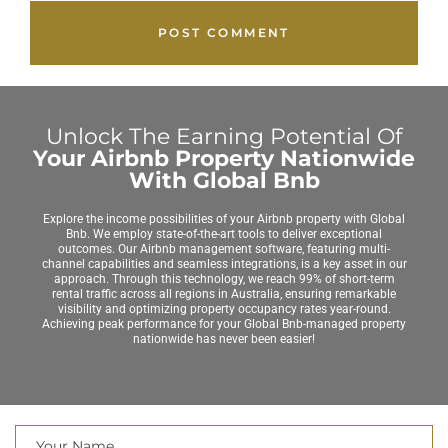
Unlock The Earning Potential Of
Your Airbnb Property Nationwide
With Global Bnb
Explore the income possibilities of your Airbnb property with Global
Bnb. We employ state-of-the-art tools to deliver exceptional
outcomes. Our Airbnb management software, featuring multi-
channel capabilities and seamless integrations, is a key asset in our
approach. Through this technology, we reach 99% of short-term
rental traffic across all regions in Australia, ensuring remarkable
visibility and optimizing property occupancy rates year-round.
Achieving peak performance for your Global Bnb-managed property
nationwide has never been easier!