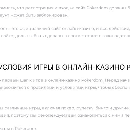
омнить, что регистрация и вход на сайт Pokerdom должны 
каунт может быть заблокирован.
dom – это официальный сайт онлайн-казино, и все действия
 сайте, должны быть сделаны в соответствии с законодате
 УСЛОВИЯ ИГРЫ В ОНЛАЙН-КАЗИНО
о первый шаг к игре в онлайн-казино Pokerdom. Перед нач
накомиться с правилами и условиями игры, чтобы обеспе
ы различные игры, включая покер, рулетку, бинго и другие
овия, поэтому мы рекомендуем вам ознакомиться с ними пе
игры в Pokerdom: