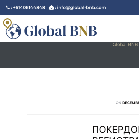
: +61406144848
: info@global-bnb.com
САЙТ ВХОД И
Global BNB
ement
ement
ON
DECEMBER
ПОКЕРДО