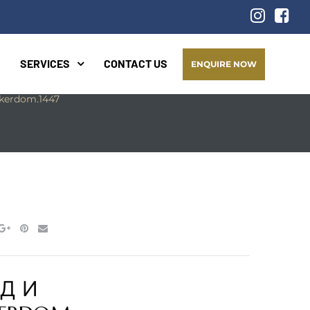
SERVICES
CONTACT US
ENQUIRE NOW
OKERDOM.1447
kerdom.1447
Д И