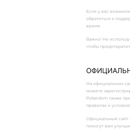
Если у вас возникл
обратиться к подде
время.
Важно! Не использу
чтобы предотвратит
ОФИЦИАЛЬН
На официальном сай
можете зарегистрир
Pokerdom также пре
правилах и условия
Официальный сайт P
помогут вам улучши