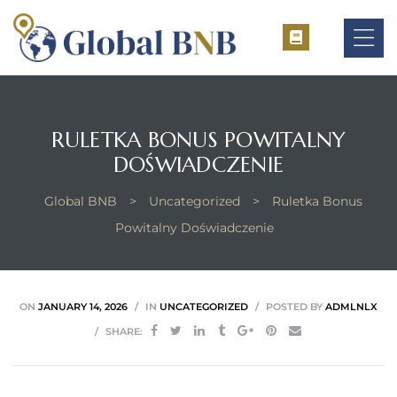
RULETKA BONUS POWITALNY
ement
DOŚWIADCZENIE
ement
Global BNB
>
Uncategorized
>
Ruletka Bonus
Powitalny Doświadczenie
ON
JANUARY 14, 2026
IN
UNCATEGORIZED
POSTED BY
ADMLNLX
SHARE: