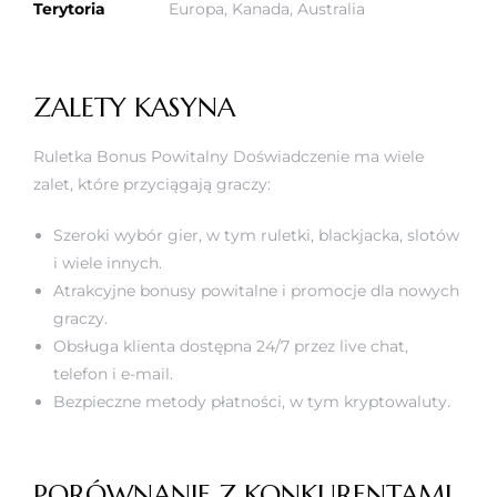
Terytoria
Europa, Kanada, Australia
ZALETY KASYNA
Ruletka Bonus Powitalny Doświadczenie ma wiele
zalet, które przyciągają graczy:
Szeroki wybór gier, w tym ruletki, blackjacka, slotów
i wiele innych.
Atrakcyjne bonusy powitalne i promocje dla nowych
graczy.
Obsługa klienta dostępna 24/7 przez live chat,
telefon i e-mail.
Bezpieczne metody płatności, w tym kryptowaluty.
PORÓWNANIE Z KONKURENTAMI