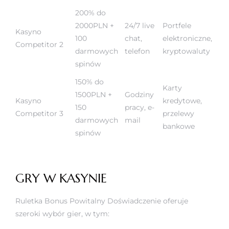
200% do
2000PLN +
24/7 live
Portfele
Kasyno
100
chat,
elektroniczne,
Competitor 2
darmowych
telefon
kryptowaluty
spinów
150% do
Karty
1500PLN +
Godziny
Kasyno
kredytowe,
150
pracy, e-
Competitor 3
przelewy
darmowych
mail
bankowe
spinów
GRY W KASYNIE
Ruletka Bonus Powitalny Doświadczenie oferuje
szeroki wybór gier, w tym: