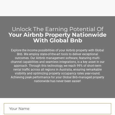
Unlock The Earning Potential Of
Your Airbnb Property Nationwide
With Global Bnb
Explore the income possibilities of your Airbnb property with Global
Bnb. We employ state-of-the-art tools to deliver exceptional
outcomes. Our Airbnb management software, featuring multi-
channel capabilities and seamless integrations, is a key asset in our
approach. Through this technology, we reach 99% of short-term
rental traffic across all regions in Australia, ensuring remarkable
visibility and optimizing property occupancy rates year-round.
Achieving peak performance for your Global Bnb-managed property
nationwide has never been easier!