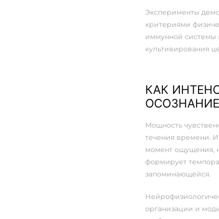
Эксперименты демо
критериями физиче
иммунной системы и
культивирования це
КАК ИНТЕН
ОСОЗНАНИЕ
Мощность чувствен
течения времени. 
момент ощущения, н
формирует темпора
запоминающейся.
Нейрофизиологичес
организации и моди