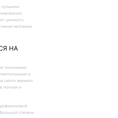
с лучшими
онирование
ет ценность
ояния человека.
СЯ НА
ое понимание
олжительными в
a casino зеркало
е полной и
м дофаминовой
 Большой степень