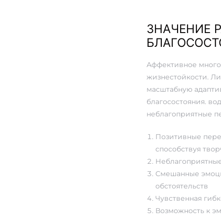
ЗНАЧЕНИЕ 
БЛАГОСОСТ
Аффективное многоо
жизнестойкости. Л
масштабную адапти
благосостояния. во
неблагоприятные п
Позитивные пере
способствуя твор
Неблагоприятные
Смешанные эмоци
обстоятельств
Чувственная гиб
Возможность к э