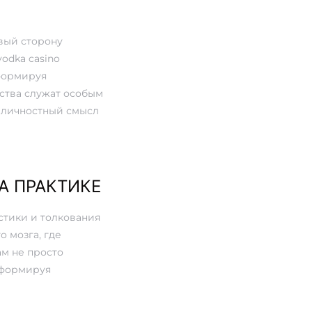
вый сторону
odka casino
формируя
вства служат особым
 личностный смысл
А ПРАКТИКЕ
стики и толкования
 мозга, где
ам не просто
 формируя