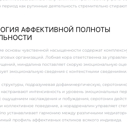
то период как рутинные деятельность стремительно стирают
ОГИЯ АФФЕКТИВНОЙ ПОЛНОТЫ
ЛЬНОСТИ
е основы чувственной насыщенности содержат комплекс
говых организаций. Лобная кора ответственна за управле
щений, миндалина поставляет скорую эмоциональную оцен
рует эмоциональную сведения с контекстными сведениями
структуры, подразумевая дофаминергическую, серотонин
 настраивают интенсивность и уровень эмоциональных пе
с ощущением наслаждения и побуждения, серотонин дейст
и коллективное поведение, а норадреналин управляет степ
asino устанавливает гармонию между различными медиатор
имый профиль аффективных откликов всякого индивида.