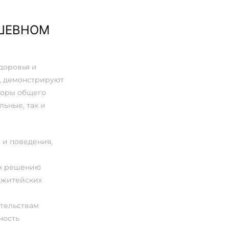
УШЕВНОМ
доровья и
, демонстрируют
торы общего
льные, так и
 и поведения,
их решению
 житейских
ятельствам
ность