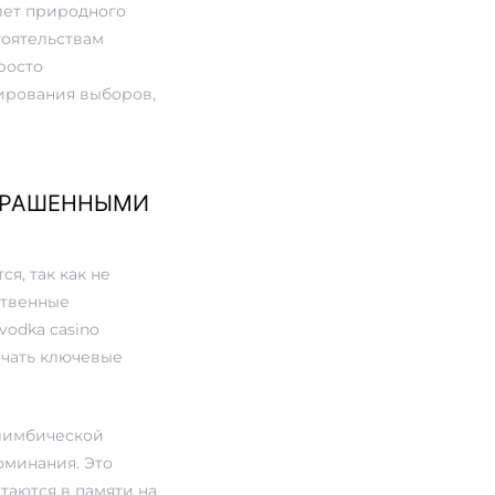
лет природного
тоятельствам
росто
ирования выборов,
КРАШЕННЫМИ
я, так как не
ственные
vodka casino
ечать ключевые
лимбической
оминания. Это
таются в памяти на