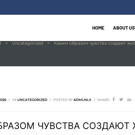
HOME
ABOUT US
БРАЗОМ ЧУВСТВА СОЗДАЮТ ЖИЗН
B
>
Uncategorized
>
Каким образом чувства создают жи
2026
IN
UNCATEGORIZED
POSTED BY
ADMLNLX
SHARE:
БРАЗОМ ЧУВСТВА СОЗДАЮТ