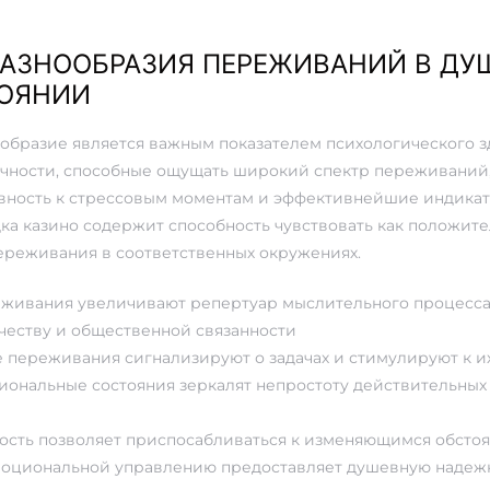
РАЗНООБРАЗИЯ ПЕРЕЖИВАНИЙ В Д
ОЯНИИ
бразие является важным показателем психологического з
ичности, способные ощущать широкий спектр переживаний
вность к стрессовым моментам и эффективнейшие индика
дка казино содержит способность чувствовать как положите
ереживания в соответственных окружениях.
живания увеличивают репертуар мыслительного процесса
честву и общественной связанности
 переживания сигнализируют о задачах и стимулируют к 
ональные состояния зеркалят непростоту действительных
кость позволяет приспосабливаться к изменяющимся обсто
моциональной управлению предоставляет душевную надеж