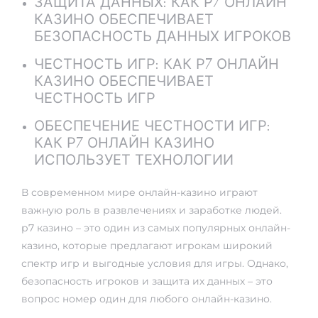
ЗАЩИТА ДАННЫХ: КАК Р7 ОНЛАЙН
КАЗИНО ОБЕСПЕЧИВАЕТ
БЕЗОПАСНОСТЬ ДАННЫХ ИГРОКОВ
ЧЕСТНОСТЬ ИГР: КАК Р7 ОНЛАЙН
КАЗИНО ОБЕСПЕЧИВАЕТ
ЧЕСТНОСТЬ ИГР
ОБЕСПЕЧЕНИЕ ЧЕСТНОСТИ ИГР:
КАК Р7 ОНЛАЙН КАЗИНО
ИСПОЛЬЗУЕТ ТЕХНОЛОГИИ
В современном мире онлайн-казино играют
важную роль в развлечениях и заработке людей.
р7 казино
– это один из самых популярных онлайн-
казино, которые предлагают игрокам широкий
спектр игр и выгодные условия для игры. Однако,
безопасность игроков и защита их данных – это
вопрос номер один для любого онлайн-казино.