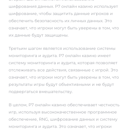
шифрования данных. Р7 онлайн казино использует
шифрование, чтобы защитить данные игроков и
обеспечить безопасность их личных данных. Это
означает, что игроки могут быть уверены в том, что
их данные будут защищены.
Третьим шагом является использование системы
мониторинга и аудита. Р7 онлайн казино имеет
систему мониторинга и аудита, которая позволяет
отслеживать все действия, связанные с игрой. Это
означает, что игроки могут быть уверены в том, что
результаты игры будут объективными и не будут
подвергаться вмешательству.
В целом, Р7 онлайн казино обеспечивает честность
игр, используя высококачественное программное
обеспечение, RNG, шифрование данных и систему
мониторинга и аудита. Это означает, что игроки