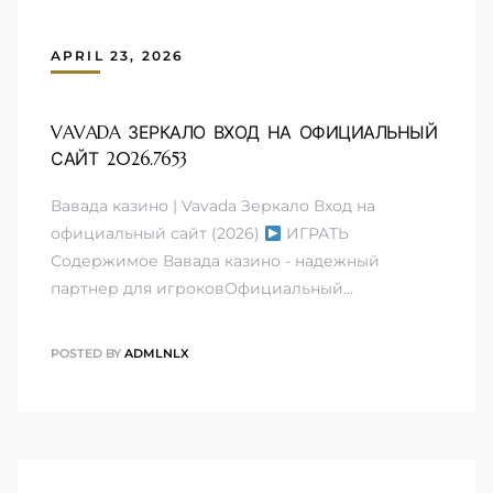
APRIL 23, 2026
VAVADA ЗЕРКАЛО ВХОД НА ОФИЦИАЛЬНЫЙ
САЙТ 2026.7653
Вавада казино | Vavada Зеркало Вход на
официальный сайт (2026)
ИГРАТЬ
Содержимое Вавада казино - надежный
партнер для игроковОфициальный…
POSTED BY
ADMLNLX