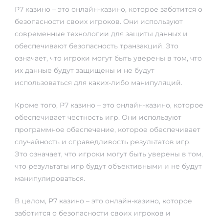
Р7 казино – это онлайн-казино, которое заботится о
безопасности своих игроков. Они используют
современные технологии для защиты данных и
обеспечивают безопасность транзакций. Это
означает, что игроки могут быть уверены в том, что
их данные будут защищены и не будут
использоваться для каких-либо манипуляций.
Кроме того, Р7 казино – это онлайн-казино, которое
обеспечивает честность игр. Они используют
программное обеспечение, которое обеспечивает
случайность и справедливость результатов игр.
Это означает, что игроки могут быть уверены в том,
что результаты игр будут объективными и не будут
манипулироваться.
В целом, Р7 казино – это онлайн-казино, которое
заботится о безопасности своих игроков и