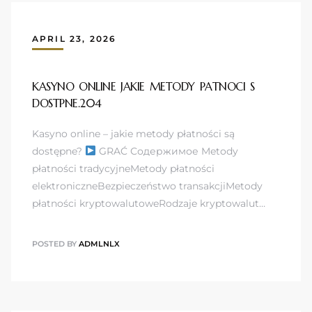
APRIL 23, 2026
KASYNO ONLINE JAKIE METODY PATNOCI S
DOSTPNE.204
Kasyno online – jakie metody płatności są
dostępne?
GRAĆ Содержимое Metody
płatności tradycyjneMetody płatności
elektroniczneBezpieczeństwo transakcjiMetody
płatności kryptowalutoweRodzaje kryptowalut…
POSTED BY
ADMLNLX