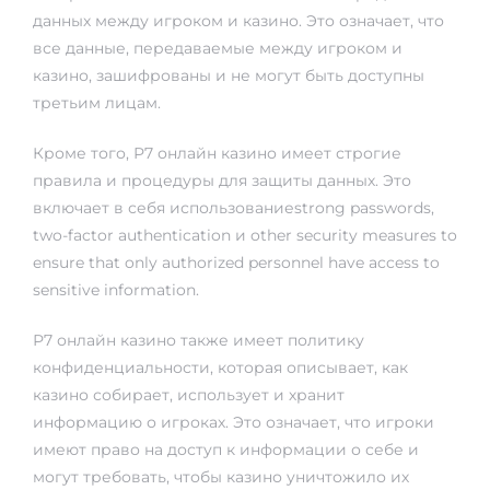
данных между игроком и казино. Это означает, что
все данные, передаваемые между игроком и
казино, зашифрованы и не могут быть доступны
третьим лицам.
Кроме того, Р7 онлайн казино имеет строгие
правила и процедуры для защиты данных. Это
включает в себя использованиеstrong passwords,
two-factor authentication и other security measures to
ensure that only authorized personnel have access to
sensitive information.
Р7 онлайн казино также имеет политику
конфиденциальности, которая описывает, как
казино собирает, использует и хранит
информацию о игроках. Это означает, что игроки
имеют право на доступ к информации о себе и
могут требовать, чтобы казино уничтожило их