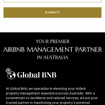
YOUR PREMIER
AIRBNB MANAGEMENT PARTNER
IN AUSTRALIA
At Global Bnb, we specialize in elevating your Airbnb
property management experience across Australia. With a
commitment to excellence and tailored services, we are your
trusted partner in maximizing your property’s potential.