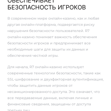
ОБЕСПЕЧИВАЕТ
БЕЗОПАСНОСТЬ ИГРОКОВ
В современном мире онлайн-казино, как и любая
другая онлайн-платформа, подвергается риску
нарушения безопасности пользователей. R7
онлайн-казино понимает важность обеспечения
безопасности игроков и предпринимает все
необходимые шаги для защиты их данных и
обеспечения честной игры.
Для начала, R7 онлайн-казино использует
современные технологии безопасности, такие как
SSL-шифрование и двухфакторная аутентификация,
чтобы защитить данные игроков от
несанкционированного доступа. Это означает, что
все передаваемые данные, включая личные и
финансовые сведения, защищены от доступа
третьих лиц.