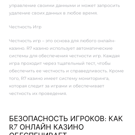
управление своими данными и может запросить
удаление своих данных в любое время.
Честность Игр
Честность игр – это основа для любого онлайн-
казино. R7 казино использует автоматические
системы для обеспечения честности игр. Каждая
игра проходит через тщательный тест, чтобы
обеспечить ее честность и справедливость. Кроме
того, R7 казино имеет систему мониторинга,
которая следит за играми и обеспечивает
честность их проведения.
БЕЗОПАСНОСТЬ ИГРОКОВ: КАК
R7 ОНЛАЙН КАЗИНО