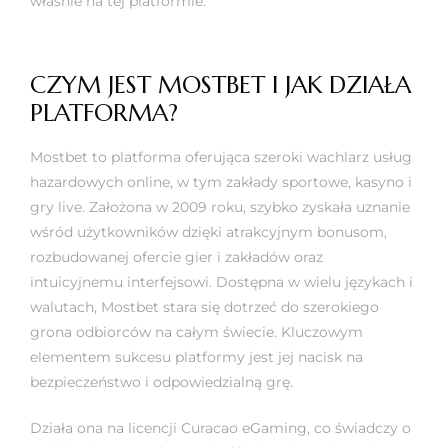
właśnie na tej platformie.
CZYM JEST MOSTBET I JAK DZIAŁA
PLATFORMA?
Mostbet to platforma oferująca szeroki wachlarz usług
hazardowych online, w tym zakłady sportowe, kasyno i
gry live. Założona w 2009 roku, szybko zyskała uznanie
wśród użytkowników dzięki atrakcyjnym bonusom,
rozbudowanej ofercie gier i zakładów oraz
intuicyjnemu interfejsowi. Dostępna w wielu językach i
walutach, Mostbet stara się dotrzeć do szerokiego
grona odbiorców na całym świecie. Kluczowym
elementem sukcesu platformy jest jej nacisk na
bezpieczeństwo i odpowiedzialną grę.
Działa ona na licencji Curacao eGaming, co świadczy o