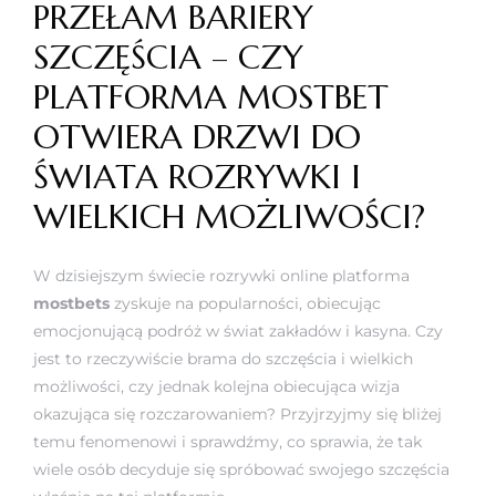
PRZEŁAM BARIERY
SZCZĘŚCIA – CZY
PLATFORMA MOSTBET
OTWIERA DRZWI DO
ŚWIATA ROZRYWKI I
WIELKICH MOŻLIWOŚCI?
W dzisiejszym świecie rozrywki online platforma
mostbets
zyskuje na popularności, obiecując
emocjonującą podróż w świat zakładów i kasyna. Czy
jest to rzeczywiście brama do szczęścia i wielkich
możliwości, czy jednak kolejna obiecująca wizja
okazująca się rozczarowaniem? Przyjrzyjmy się bliżej
temu fenomenowi i sprawdźmy, co sprawia, że tak
wiele osób decyduje się spróbować swojego szczęścia