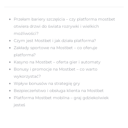
rs
Przełam bariery szczęścia – czy platforma mostbet
otwiera drzwi do świata rozrywki i wielkich
możliwości?
Czym jest Mostbet i jak działa platforma?
Zakłady sportowe na Mostbet – co oferuje
platforma?
Kasyno na Mostbet – oferta gier i automaty
Bonusy i promocje na Mostbet – co warto
wykorzystać?
Wpływ bonusów na strategię gry
Bezpieczeństwo i obsługa klienta na Mostbet
Platforma Mostbet mobilna – graj gdziekolwiek
jesteś