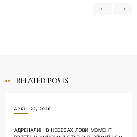
RELATED POSTS
APRIL 22, 2026
АДРЕНАЛИН В НЕБЕСАХ ЛОВИ МОМЕНТ