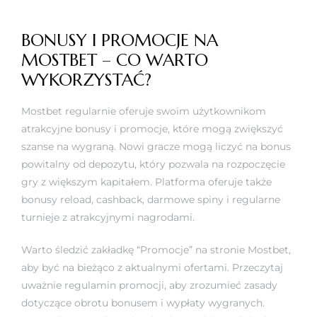
BONUSY I PROMOCJE NA
MOSTBET – CO WARTO
WYKORZYSTAĆ?
Mostbet regularnie oferuje swoim użytkownikom
atrakcyjne bonusy i promocje, które mogą zwiększyć
szanse na wygraną. Nowi gracze mogą liczyć na bonus
powitalny od depozytu, który pozwala na rozpoczęcie
gry z większym kapitałem. Platforma oferuje także
bonusy reload, cashback, darmowe spiny i regularne
turnieje z atrakcyjnymi nagrodami.
Warto śledzić zakładkę “Promocje” na stronie Mostbet,
aby być na bieżąco z aktualnymi ofertami. Przeczytaj
uważnie regulamin promocji, aby zrozumieć zasady
dotyczące obrotu bonusem i wypłaty wygranych.