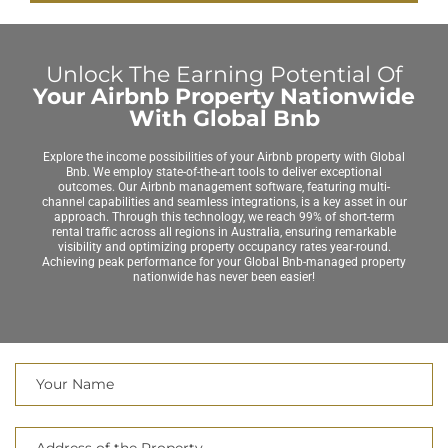
Unlock The Earning Potential Of
Your Airbnb Property Nationwide
With Global Bnb
Explore the income possibilities of your Airbnb property with Global
Bnb. We employ state-of-the-art tools to deliver exceptional
outcomes. Our Airbnb management software, featuring multi-
channel capabilities and seamless integrations, is a key asset in our
approach. Through this technology, we reach 99% of short-term
rental traffic across all regions in Australia, ensuring remarkable
visibility and optimizing property occupancy rates year-round.
Achieving peak performance for your Global Bnb-managed property
nationwide has never been easier!