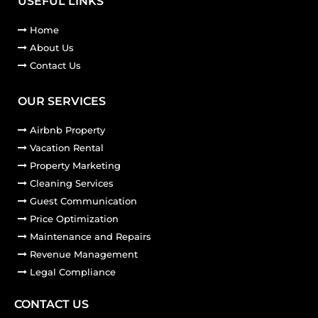
USEFUL LINKS
Home
About Us
Contact Us
OUR SERVICES
Airbnb Property
Vacation Rental
Property Marketing
Cleaning Services
Guest Communication
Price Optimization
Maintenance and Repairs
Revenue Management
Legal Compliance
CONTACT US