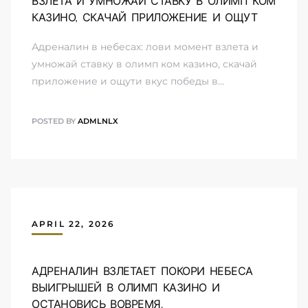
ВЗЛЕТА И УМНОЖАЙ СТАВКУ В ОЛИМП КОМ
КАЗИНО, СКАЧАЙ ПРИЛОЖЕНИЕ И ОЩУТ
Адреналин в небесах: лови момент взлета и
умножай ставку в олимп ком казино, скачай
приложение и ощути вкус победы в…
POSTED BY
ADMLNLX
APRIL 22, 2026
АДРЕНАЛИН ВЗЛЕТАЕТ ПОКОРИ НЕБЕСА
ВЫИГРЫШЕЙ В ОЛИМП КАЗИНО И
ОСТАНОВИСЬ ВОВРЕМЯ.