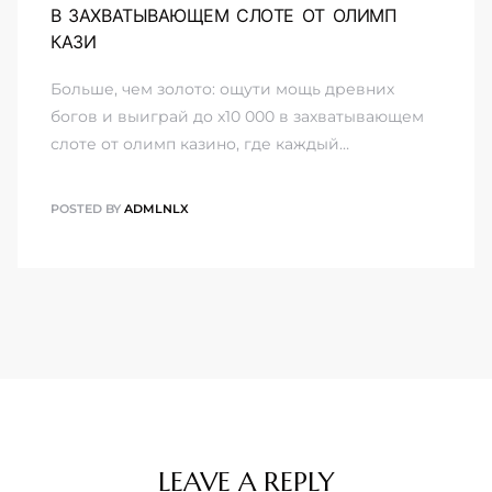
В ЗАХВАТЫВАЮЩЕМ СЛОТЕ ОТ ОЛИМП
КАЗИ
Больше, чем золото: ощути мощь древних
богов и выиграй до x10 000 в захватывающем
слоте от олимп казино, где каждый…
POSTED BY
ADMLNLX
LEAVE A REPLY