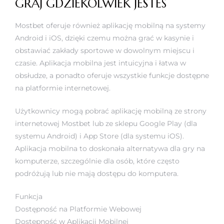
GRAJ GDZIEKOLWIEK JESTEŚ
Mostbet oferuje również aplikację mobilną na systemy
Android i iOS, dzięki czemu można grać w kasynie i
obstawiać zakłady sportowe w dowolnym miejscu i
czasie. Aplikacja mobilna jest intuicyjna i łatwa w
obsłudze, a ponadto oferuje wszystkie funkcje dostępne
na platformie internetowej.
Użytkownicy mogą pobrać aplikację mobilną ze strony
internetowej Mostbet lub ze sklepu Google Play (dla
systemu Android) i App Store (dla systemu iOS).
Aplikacja mobilna to doskonała alternatywa dla gry na
komputerze, szczególnie dla osób, które często
podróżują lub nie mają dostępu do komputera.
Funkcja
Dostępność na Platformie Webowej
Dostępność w Aplikacji Mobilnej