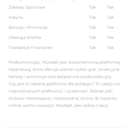
Zakłady Sportowe
Tak
Tak
Kasyno
Tak
Tak
Bonusy i Promocje
Tak
Tak
Obsługa Klienta
Tak
Tak
Transakcje Finansowe
Tak
Tak
Podsumowując, Mostbet jest wszechstronną platformą
hazardową, która oferuje szeroki wybór gier, atrakcyjne
bonusy i promocje oraz bezpieczne środowisko gry.
Czy jest to idealna platforma dla każdego? To zależy od
indywidualnych preferencji i oczekiwań. Jednak jeśli
szukasz interesującej i niezawodnej strony do hazardu
online, warto rozważyć Mostbet jako jedną z opcji.