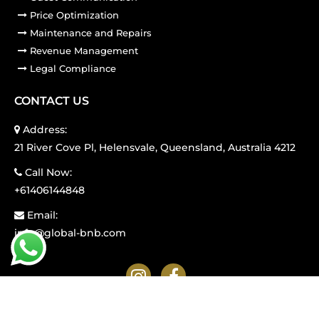
Price Optimization
Maintenance and Repairs
Revenue Management
Legal Compliance
CONTACT US
Address:
21 River Cove Pl, Helensvale, Queensland, Australia 4212
Call Now:
+61406144848
Email:
info@global-bnb.com
© GLOBAL BNB. ALL RIGHTS RESERVED.