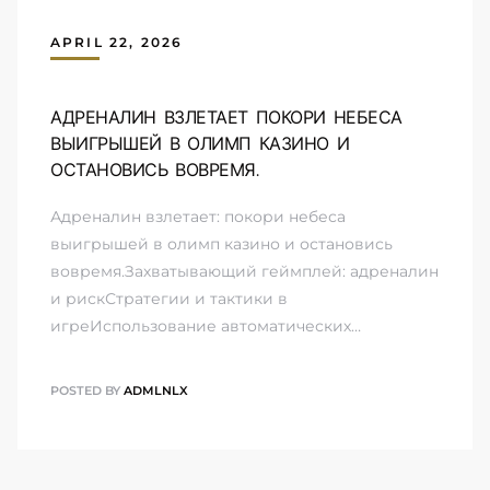
APRIL 22, 2026
АДРЕНАЛИН ВЗЛЕТАЕТ ПОКОРИ НЕБЕСА
ВЫИГРЫШЕЙ В ОЛИМП КАЗИНО И
ОСТАНОВИСЬ ВОВРЕМЯ.
Адреналин взлетает: покори небеса
выигрышей в олимп казино и остановись
вовремя.Захватывающий геймплей: адреналин
и рискСтратегии и тактики в
игреИспользование автоматических…
POSTED BY
ADMLNLX