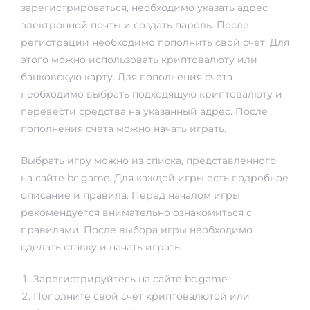
зарегистрироваться, необходимо указать адрес
электронной почты и создать пароль. После
регистрации необходимо пополнить свой счет. Для
этого можно использовать криптовалюту или
банковскую карту. Для пополнения счета
необходимо выбрать подходящую криптовалюту и
перевести средства на указанный адрес. После
пополнения счета можно начать играть.
Выбрать игру можно из списка, представленного
на сайте bc.game. Для каждой игры есть подробное
описание и правила. Перед началом игры
рекомендуется внимательно ознакомиться с
правилами. После выбора игры необходимо
сделать ставку и начать играть.
Зарегистрируйтесь на сайте bc.game.
Пополните свой счет криптовалютой или