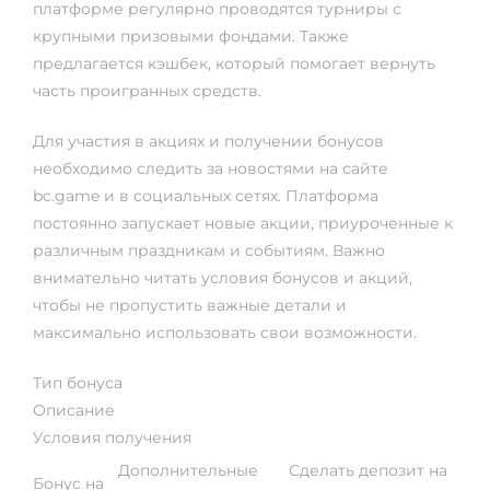
платформе регулярно проводятся турниры с
крупными призовыми фондами. Также
предлагается кэшбек, который помогает вернуть
часть проигранных средств.
Для участия в акциях и получении бонусов
необходимо следить за новостями на сайте
bc.game и в социальных сетях. Платформа
постоянно запускает новые акции, приуроченные к
различным праздникам и событиям. Важно
внимательно читать условия бонусов и акций,
чтобы не пропустить важные детали и
максимально использовать свои возможности.
Тип бонуса
Описание
Условия получения
Дополнительные
Сделать депозит на
Бонус на