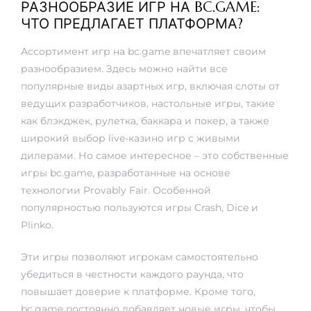
РАЗНООБРАЗИЕ ИГР НА BC.GAME:
ЧТО ПРЕДЛАГАЕТ ПЛАТФОРМА?
Ассортимент игр на bc.game впечатляет своим
разнообразием. Здесь можно найти все
популярные виды азартных игр, включая слоты от
ведущих разработчиков, настольные игры, такие
как блэкджек, рулетка, баккара и покер, а также
широкий выбор live-казино игр с живыми
дилерами. Но самое интересное – это собственные
игры bc.game, разработанные на основе
технологии Provably Fair. Особенной
популярностью пользуются игры Crash, Dice и
Plinko.
Эти игры позволяют игрокам самостоятельно
убедиться в честности каждого раунда, что
повышает доверие к платформе. Кроме того,
bc.game постоянно добавляет новые игры, чтобы