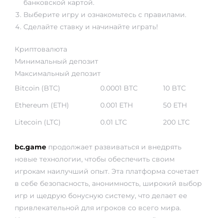
банковской картой.
Выберите игру и ознакомьтесь с правилами.
Сделайте ставку и начинайте играть!
Криптовалюта
Минимальный депозит
Максимальный депозит
Bitcoin (BTC)
0.0001 BTC
10 BTC
Ethereum (ETH)
0.001 ETH
50 ETH
Litecoin (LTC)
0.01 LTC
200 LTC
bc.game
продолжает развиваться и внедрять
новые технологии, чтобы обеспечить своим
игрокам наилучший опыт. Эта платформа сочетает
в себе безопасность, анонимность, широкий выбор
игр и щедрую бонусную систему, что делает ее
привлекательной для игроков со всего мира.