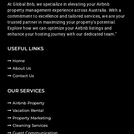
At Global Bnb, we specialize in elevating your Airbnb
property management experience across Australia. With a
commitment to excellence and tailored services, we are your
trusted partner in maximizing your property’s potential.
Explore how we can optimize your Airbnb listings and
enhance your hosting journey with our dedicated team.”
USEFUL LINKS
Home
About Us
Contact Us
OUR SERVICES
Airbnb Property
Vacation Rental
Property Marketing
Cleaning Services
Guest Communication