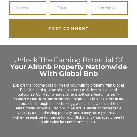
Unlock The Earning Potential Of
Your Airbnb Property Nationwide
With Global Bnb
Explore the income possibilities of your Airbnb property with Global
Bnb. We employ state-of-the-art tools to deliver exceptional
outcomes. Our Airbnb management software, featuring multi-
channel capabilities and seamless integrations, is a key asset in our
approach. Through this technology, we reach 99% of short-term
rental traffic across all regions in Australia, ensuring remarkable
visibility and optimizing property occupancy rates year-round.
Achieving peak performance for your Global Bnb-managed property
nationwide has never been easier!