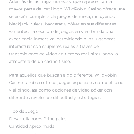
Además de las tragamonedas, que representan la
mayor parte del catálogo, WildRobin Casino ofrece una
selección completa de juegos de mesa, incluyendo
blackjack, ruleta, baccarat y póker en sus diferentes
variantes. La sección de juegos en vivo brinda una
experiencia inmersiva, permitiendo a los jugadores
interactuar con crupieres reales a través de
transmisiones de video en tiempo real, simulando la
atmósfera de un casino físico.
Para aquellos que buscan algo diferente, WildRobin
Casino también ofrece juegos especiales como el keno
y el bingo, así como opciones de video póker con
diferentes niveles de dificultad y estrategias.
Tipo de Juego
Desarrolladores Principales
Cantidad Aproximada