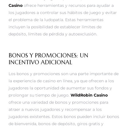
Casino
ofrece herramientas y recursos para ayudar a
los jugadores a controlar sus hábitos de juego y evitar
el problema de la ludopatía. Estas herramientas
incluyen la posibilidad de establecer límites de
depósito, límites de pérdida y autoexclusión.
BONOS Y PROMOCIONES: UN
INCENTIVO ADICIONAL
Los bonos y promociones son una parte importante de
la experiencia de casino en línea, ya que ofrecen a los
jugadores la oportunidad de aumentar sus fondos y
prolongar su tiempo de juego.
WildRobin Casino
ofrece una variedad de bonos y promociones para
atraer a nuevos jugadores y recompensar a los
jugadores existentes. Estos bonos pueden incluir bonos
de bienvenida, bonos de depósito, giros gratis y