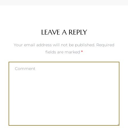
LEAVE A REPLY
Your email address will not be published.
Required
fields are marked
*