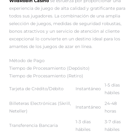
WildRobin Casino
se esfuerza por proporcionar una
experiencia de juego de alta calidad y gratificante para
todos sus jugadores. La combinación de una amplia
selección de juegos, medidas de seguridad robustas,
bonos atractivos y un servicio de atención al cliente
excepcional lo convierte en un destino ideal para los
amantes de los juegos de azar en línea.
Método de Pago
Tiempo de Procesamiento (Depósito)
Tiempo de Procesamiento (Retiro)
1-5 días
Tarjeta de Crédito/Débito
Instantáneo
hábiles
Billeteras Electrónicas (Skrill,
24-48
Instantáneo
Neteller)
horas
1-3 días
3-7 días
Transferencia Bancaria
hábiles
hábiles