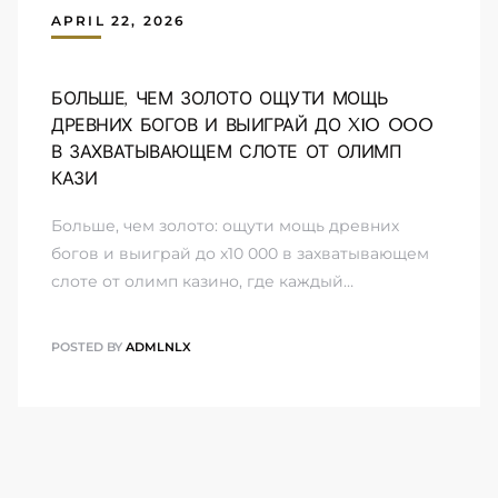
APRIL 22, 2026
БОЛЬШЕ, ЧЕМ ЗОЛОТО ОЩУТИ МОЩЬ
ДРЕВНИХ БОГОВ И ВЫИГРАЙ ДО X10 000
В ЗАХВАТЫВАЮЩЕМ СЛОТЕ ОТ ОЛИМП
КАЗИ
Больше, чем золото: ощути мощь древних
богов и выиграй до x10 000 в захватывающем
слоте от олимп казино, где каждый…
POSTED BY
ADMLNLX