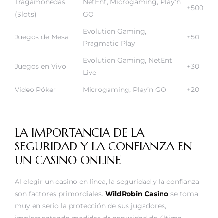
Tragamonedas
NetEnt, Microgaming, Play’n
+500
(Slots)
GO
Evolution Gaming,
Juegos de Mesa
+50
Pragmatic Play
Evolution Gaming, NetEnt
Juegos en Vivo
+30
Live
Video Póker
Microgaming, Play’n GO
+20
LA IMPORTANCIA DE LA
SEGURIDAD Y LA CONFIANZA EN
UN CASINO ONLINE
Al elegir un casino en línea, la seguridad y la confianza
son factores primordiales.
WildRobin Casino
se toma
muy en serio la protección de sus jugadores,
implementando medidas de seguridad de última