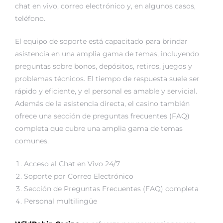
chat en vivo, correo electrónico y, en algunos casos,
teléfono.
El equipo de soporte está capacitado para brindar
asistencia en una amplia gama de temas, incluyendo
preguntas sobre bonos, depósitos, retiros, juegos y
problemas técnicos. El tiempo de respuesta suele ser
rápido y eficiente, y el personal es amable y servicial.
Además de la asistencia directa, el casino también
ofrece una sección de preguntas frecuentes (FAQ)
completa que cubre una amplia gama de temas
comunes.
Acceso al Chat en Vivo 24/7
Soporte por Correo Electrónico
Sección de Preguntas Frecuentes (FAQ) completa
Personal multilingüe