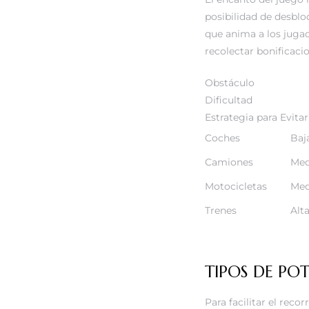
posibilidad de desbl
que anima a los jugad
recolectar bonificaci
Obstáculo
Dificultad
Estrategia para Evitar
Coches
Baj
Camiones
Med
Motocicletas
Med
Trenes
Alt
TIPOS DE PO
Para facilitar el recor