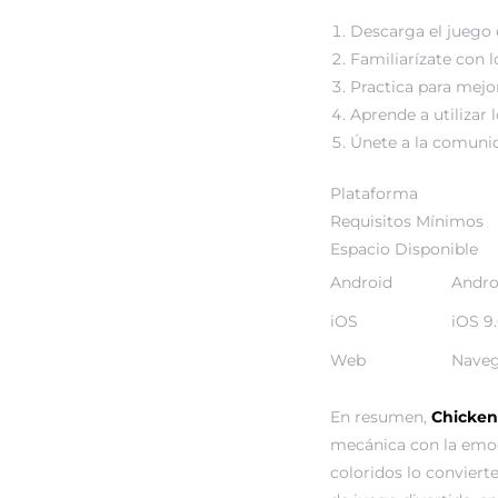
Descarga el juego e
Familiarízate con l
Practica para mejor
Aprende a utilizar 
Únete a la comunid
Plataforma
Requisitos Mínimos
Espacio Disponible
Android
Andro
iOS
iOS 9.
Web
Nave
En resumen,
Chicken
mecánica con la emoci
coloridos lo conviert