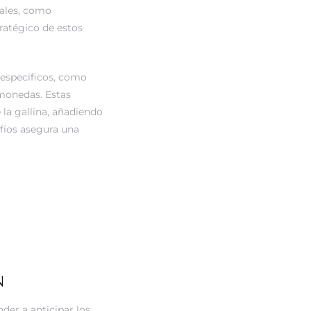
rales, como
tratégico de estos
 específicos, como
 monedas. Estas
la gallina, añadiendo
fíos asegura una
N
der a anticipar los