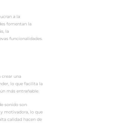
ucran a la
des fomentan la
s, la
evas funcionalidades.
 crear una
der, lo que facilita la
 aún más entrañable.
de sonido son
 y motivadora, lo que
lta calidad hacen de