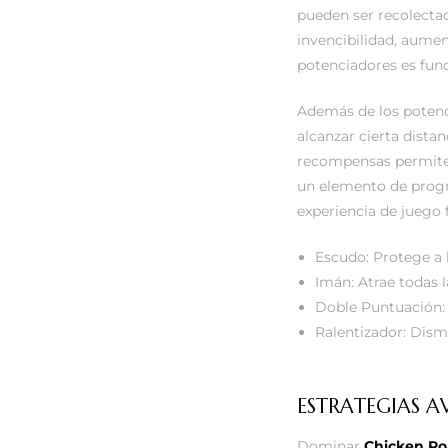
pueden ser recolecta
invencibilidad, aument
potenciadores es fund
Además de los potenci
alcanzar cierta dista
recompensas permiten 
un elemento de progre
experiencia de juego 
Escudo: Protege a 
Imán: Atrae todas 
Doble Puntuación: 
Ralentizador: Dismi
ESTRATEGIAS 
Dominar
Chicken Ro