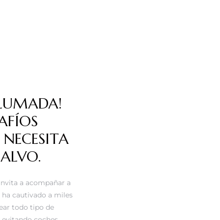
PLUMADA!
AFÍOS
 NECESITA
ALVO.
invita a acompañar a
e ha cautivado a miles
ear todo tipo de
 evitando coches,