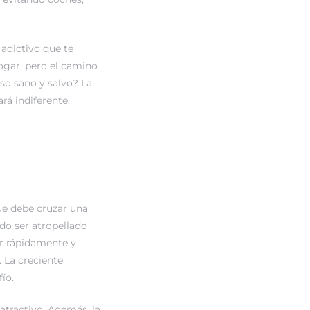
 adictivo que te
ogar, pero el camino
eso sano y salvo? La
rá indiferente.
que debe cruzar una
ndo ser atropellado
ar rápidamente y
 La creciente
ío.
 atractivo. Además, la