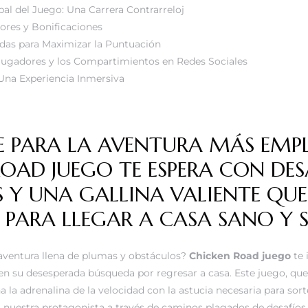
pal del Juego: Una Carrera Contrarreloj
ores y Bonificaciones
das para Maximizar la Puntuación
ugadores y los Compartimientos en Redes Sociales
 Una Experiencia Inmersiva
TE PARA LA AVENTURA MÁS EM
OAD JUEGO TE ESPERA CON DES
 Y UNA GALLINA VALIENTE QUE
PARA LLEGAR A CASA SANO Y S
 aventura llena de plumas y obstáculos?
Chicken Road juego
te 
 en su desesperada búsqueda por regresar a casa. Este juego, qu
 la adrenalina de la velocidad con la astucia necesaria para sort
 nuestra protagonista a través de caminos plagados de desafíos,