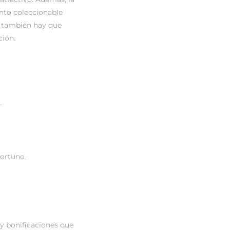
nto coleccionable
s; también hay que
ción.
.
ortuno.
y bonificaciones que