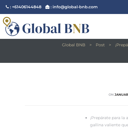
: +61406144848
: info@global-bnb.com
¡PREPÁRATE PARA LA AVENTU
Global BNB
>
Post
>
¡Prepá
ement
ement
ON
JANUARY
¡Prepárate para la
gallina valiente qu