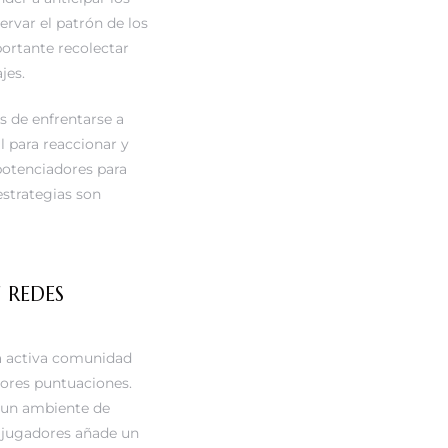
rvar el patrón de los
portante recolectar
jes.
es de enfrentarse a
l para reaccionar y
 potenciadores para
estrategias son
 REDES
na activa comunidad
jores puntuaciones.
a un ambiente de
s jugadores añade un