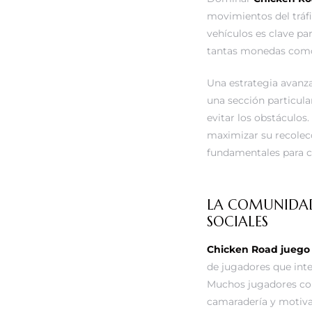
movimientos del tráfi
vehículos es clave pa
tantas monedas como 
Una estrategia avanza
una sección particula
evitar los obstáculos
maximizar su recolecc
fundamentales para c
LA COMUNIDAD
SOCIALES
Chicken Road juego
de jugadores que int
Muchos jugadores com
camaradería y motiva