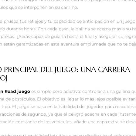
ulos que se interponen en su camino.
a prueba tus reflejos y tu capacidad de anticipación en un juego
 durante horas. Con cada paso, la gallina se acerca más a su h
rpresas. ¿Serás capaz de guiarla hasta el final y asegurar su regr
n están garantizadas en esta aventura emplumada que no te deja
 PRINCIPAL DEL JUEGO: UNA CARRERA
OJ
en Road juego
es simple pero adictiva: controlar a una gallina 
lena de obstáculos. El objetivo es llegar lo más lejos posible evita
 tipo. El juego se basa en la habilidad del jugador para reaccion
racciones de segundo, ya que el peligro acecha en cada instante.
leración constante de los vehículos, añade una capa extra de desaf
eside en su jugabilidad intuitiva y en su diseño visual colorido y