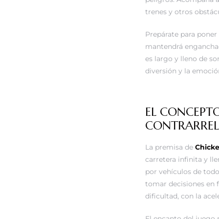
trenes y otros obstác
Prepárate para poner 
mantendrá enganchado
es largo y lleno de so
diversión y la emoció
EL CONCEPTO
CONTRARREL
La premisa de
Chick
carretera infinita y l
por vehículos de todo
tomar decisiones en f
dificultad, con la ace
El encanto del juego r