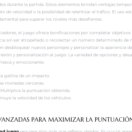
dos durante la partida. Estos elementos brindan ventajas tempo
o de velocidad o la posibilidad de ralentizar el tráfico. El uso es
amental para superar los niveles más desafiantes.
adores, el juego ofrece bonificaciones por completar objetivos
ncia sin ser atropellado o recolectar un número determinado de
desbloquear nuevos personajes y personalizar la apariencia de 
sión y personalización al juego. La variedad de opciones y desa
fresca y emocionante.
la gallina de un impacto.
las monedas cercanas.
Multiplica la puntuación obtenida.
nuye la velocidad de los vehículos.
AVANZADAS PARA MAXIMIZAR LA PUNTUACIÓ
ad juego
requiere algo más que reflejos rápidos. Es crucial apren