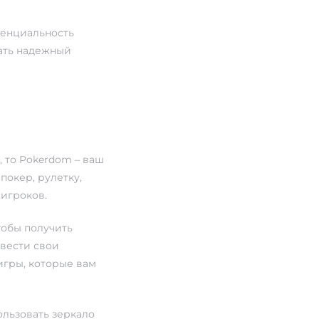
денциальность
вать надежный
, то Pokerdom – ваш
покер, рулетку,
 игроков.
тобы получить
ввести свои
игры, которые вам
ользовать зеркало