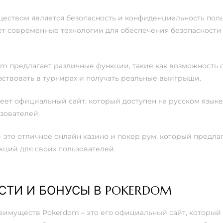
еством является безопасность и конфиденциальность поль
т современные технологии для обеспечения безопасности
om предлагает различные функции, такие как возможность с
частвовать в турнирах и получать реальные выигрыши.
еет официальный сайт, который доступен на русском языке,
зователей.
– это отличное онлайн казино и покер рум, который предла
ций для своих пользователей.
ТИ И БОНУСЫ В POKERDOM
еимуществ Pokerdom – это его официальный сайт, который 