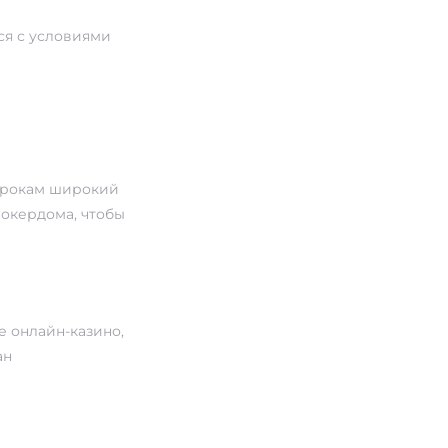
ся с условиями
игрокам широкий
Покердома, чтобы
е онлайн-казино,
ан