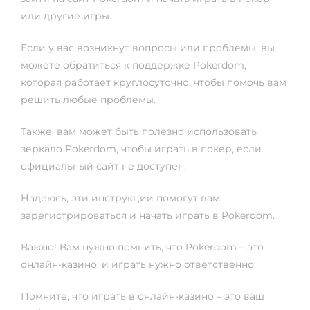
или другие игры.
Если у вас возникнут вопросы или проблемы, вы
можете обратиться к поддержке Pokerdom,
которая работает круглосуточно, чтобы помочь вам
решить любые проблемы.
Также, вам может быть полезно использовать
зеркало Pokerdom, чтобы играть в покер, если
официальный сайт не доступен.
Надеюсь, эти инструкции помогут вам
зарегистрироваться и начать играть в Pokerdom.
Важно! Вам нужно помнить, что Pokerdom – это
онлайн-казино, и играть нужно ответственно.
Помните, что играть в онлайн-казино – это ваш