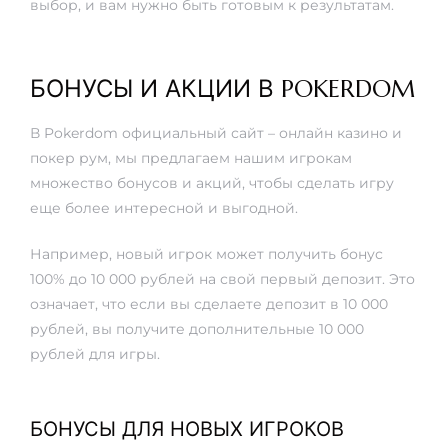
выбор, и вам нужно быть готовым к результатам.
БОНУСЫ И АКЦИИ В POKERDOM
В Pokerdom официальный сайт – онлайн казино и
покер рум, мы предлагаем нашим игрокам
множество бонусов и акций, чтобы сделать игру
еще более интересной и выгодной.
Например, новый игрок может получить бонус
100% до 10 000 рублей на свой первый депозит. Это
означает, что если вы сделаете депозит в 10 000
рублей, вы получите дополнительные 10 000
рублей для игры.
БОНУСЫ ДЛЯ НОВЫХ ИГРОКОВ