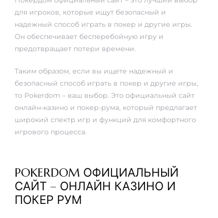
для игроков, которые ищут безопасный и
надежный способ играть в покер и другие игры.
Он обеспечивает бесперебойную игру и
предотвращает потери времени.
Таким образом, если вы ищете надежный и
безопасный способ играть в покер и другие игры,
то Pokerdom – ваш выбор. Это официальный сайт
онлайн-казино и покер-рума, который предлагает
широкий спектр игр и функций для комфортного
игрового процесса.
POKERDOM ОФИЦИАЛЬНЫЙ
САЙТ – ОНЛАЙН КАЗИНО И
ПОКЕР РУМ