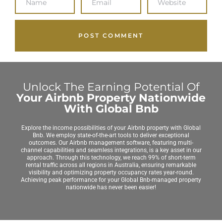
Unlock The Earning Potential Of
Your Airbnb Property Nationwide
With Global Bnb
Explore the income possibilities of your Airbnb property with Global
Bnb. We employ state-of-the-art tools to deliver exceptional
outcomes. Our Airbnb management software, featuring multi-
channel capabilities and seamless integrations, is a key asset in our
approach. Through this technology, we reach 99% of short-term
rental traffic across all regions in Australia, ensuring remarkable
visibility and optimizing property occupancy rates year-round.
Achieving peak performance for your Global Bnb-managed property
nationwide has never been easier!