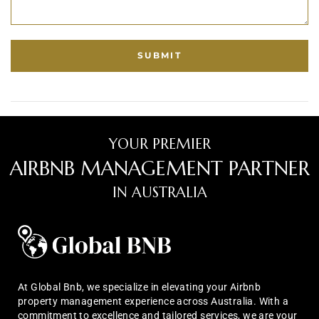
YOUR PREMIER
AIRBNB MANAGEMENT PARTNER
IN AUSTRALIA
At Global Bnb, we specialize in elevating your Airbnb
property management experience across Australia. With a
commitment to excellence and tailored services, we are your