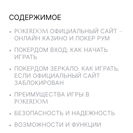
СОДЕРЖИМОЕ
POKERDOM ОФИЦИАЛЬНЫЙ САЙТ –
ОНЛАЙН КАЗИНО И ПОКЕР РУМ
ПОКЕРДОМ ВХОД: КАК НАЧАТЬ
ИГРАТЬ
ПОКЕРДОМ ЗЕРКАЛО: КАК ИГРАТЬ,
ЕСЛИ ОФИЦИАЛЬНЫЙ САЙТ
ЗАБЛОКИРОВАН
ПРЕИМУЩЕСТВА ИГРЫ В
POKERDOM
БЕЗОПАСНОСТЬ И НАДЕЖНОСТЬ
ВОЗМОЖНОСТИ И ФУНКЦИИ