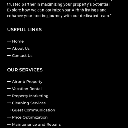
trusted partner in maximizing your property’s potential.
Explore how we can optimize your Airbnb listings and
enhance your hosting journey with our dedicated team.”
USEFUL LINKS
Home
About Us
Contact Us
OUR SERVICES
Airbnb Property
Vacation Rental
Property Marketing
Cleaning Services
Guest Communication
Price Optimization
Maintenance and Repairs