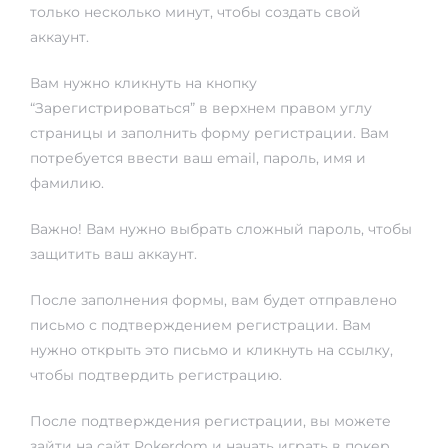
только несколько минут, чтобы создать свой
аккаунт.
Вам нужно кликнуть на кнопку
“Зарегистрироваться” в верхнем правом углу
страницы и заполнить форму регистрации. Вам
потребуется ввести ваш email, пароль, имя и
фамилию.
Важно! Вам нужно выбрать сложный пароль, чтобы
защитить ваш аккаунт.
После заполнения формы, вам будет отправлено
письмо с подтверждением регистрации. Вам
нужно открыть это письмо и кликнуть на ссылку,
чтобы подтвердить регистрацию.
После подтверждения регистрации, вы можете
зайти на сайт Pokerdom и начать играть в покер