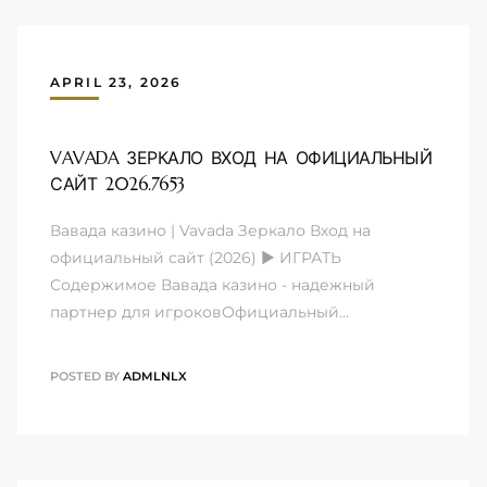
APRIL 23, 2026
VAVADA ЗЕРКАЛО ВХОД НА ОФИЦИАЛЬНЫЙ
САЙТ 2026.7653
Вавада казино | Vavada Зеркало Вход на
официальный сайт (2026) ▶️ ИГРАТЬ
Содержимое Вавада казино - надежный
партнер для игроковОфициальный…
POSTED BY
ADMLNLX