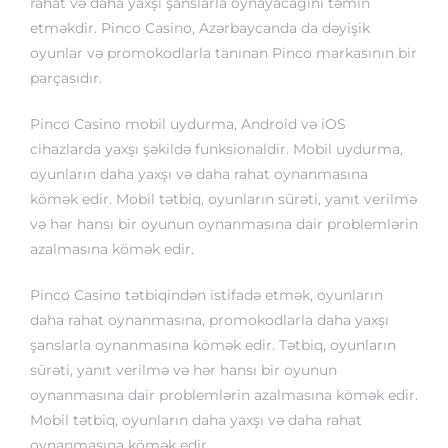
rahat və daha yaxşı şanslarla oynayacağını təmin
etməkdir. Pinco Casino, Azərbaycanda da dəyişik
oyunlar və promokodlarla tanınan Pinco markasının bir
parçasıdır.
Pinco Casino mobil uydurma, Android və iOS
cihazlarda yaxşı şəkildə funksionaldir. Mobil uydurma,
oyunların daha yaxşı və daha rahat oynanmasına
kömək edir. Mobil tətbiq, oyunların sürəti, yanıt verilmə
və hər hansı bir oyunun oynanmasına dair problemlərin
azalmasına kömək edir.
Pinco Casino tətbiqindən istifadə etmək, oyunların
daha rahat oynanmasına, promokodlarla daha yaxşı
şanslarla oynanmasına kömək edir. Tətbiq, oyunların
sürəti, yanıt verilmə və hər hansı bir oyunun
oynanmasına dair problemlərin azalmasına kömək edir.
Mobil tətbiq, oyunların daha yaxşı və daha rahat
oynanmasına kömək edir.