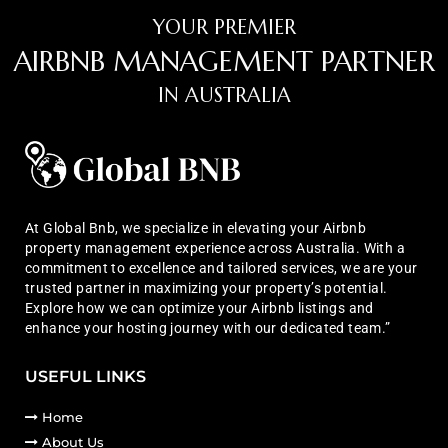
YOUR PREMIER
AIRBNB MANAGEMENT PARTNER
IN AUSTRALIA
At Global Bnb, we specialize in elevating your Airbnb
property management experience across Australia. With a
commitment to excellence and tailored services, we are your
trusted partner in maximizing your property’s potential.
Explore how we can optimize your Airbnb listings and
enhance your hosting journey with our dedicated team.”
USEFUL LINKS
Home
About Us