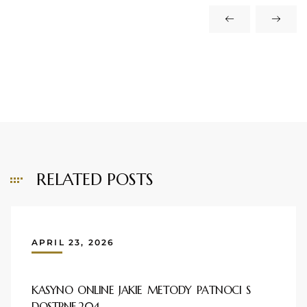
RELATED POSTS
APRIL 23, 2026
KASYNO ONLINE JAKIE METODY PATNOCI S
DOSTPNE.204