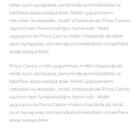
rahat oyun oynayaraq, zamanında promokodlara və
təkliflərə əlaqə saxlaya bilər. Mobil uygulamanın
nəticələri ilə əlaqədar, mobil cihazlarda da Pinco Casino
saytının tam funksionallığını təmin edir. Mobil
uygulama ilə Pinco Casino mobil cihazlarda da rahat
oyun oynayaraq, zamanında promokodlara və təkliflərə
əlaqə saxlaya bilər.
Pinco Casino mobil uygulaması mobil cihazlarda da
rahat oyun oynayaraq, zamanında promokodlara və
təkliflərə əlaqə saxlaya bilər. Mobil uygulamanın
nəticələri ilə əlaqədar, mobil cihazlarda da Pinco Casino
saytının tam funksionallığını təmin edir. Mobil
uygulama ilə Pinco Casino mobil cihazlarda da rahat
oyun oynayaraq, zamanında promokodlara və təkliflərə
əlaqə saxlaya bilər.