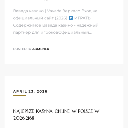
Вавада казино | Vavada Зеркало Вход на
официальный сайт (2026)
ИГРАТЬ
Содержимое Вавада казино - надежный
партнер для игроковОфициальный…
POSTED BY
ADMLNLX
APRIL 23, 2026
NAJLEPSZE KASYNA ONLINE W POLSCE W
2026.2168