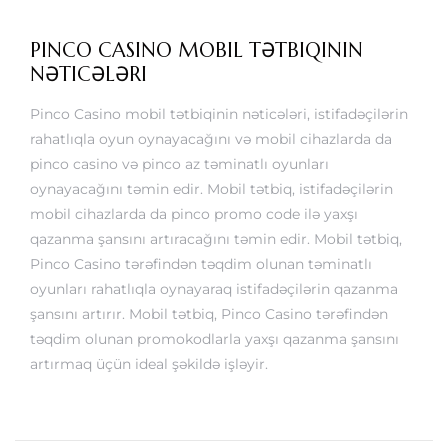
PINCO CASINO MOBIL TƏTBIQININ
NƏTICƏLƏRI
Pinco Casino mobil tətbiqinin nəticələri, istifadəçilərin
rahatlıqla oyun oynayacağını və mobil cihazlarda da
pinco casino və pinco az təminatlı oyunları
oynayacağını təmin edir. Mobil tətbiq, istifadəçilərin
mobil cihazlarda da pinco promo code ilə yaxşı
qazanma şansını artıracağını təmin edir. Mobil tətbiq,
Pinco Casino tərəfindən təqdim olunan təminatlı
oyunları rahatlıqla oynayaraq istifadəçilərin qazanma
şansını artırır. Mobil tətbiq, Pinco Casino tərəfindən
təqdim olunan promokodlarla yaxşı qazanma şansını
artırmaq üçün ideal şəkildə işləyir.