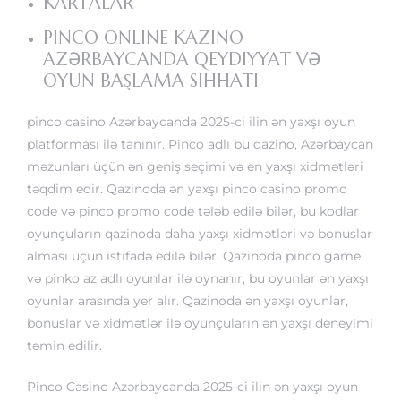
KARTALAR
PINCO ONLINE KAZINO
AZƏRBAYCANDA QEYDIYYAT VƏ
OYUN BAŞLAMA SIHHATI
pinco casino
Azərbaycanda 2025-ci ilin ən yaxşı oyun
platforması ilə tanınır. Pinco adlı bu qazino, Azərbaycan
məzunları üçün ən geniş seçimi və en yaxşı xidmətləri
təqdim edir. Qazinoda ən yaxşı pinco casino promo
code və pinco promo code tələb edilə bilər, bu kodlar
oyunçuların qazinoda daha yaxşı xidmətləri və bonuslar
alması üçün istifadə edilə bilər. Qazinoda pinco game
və pinko az adlı oyunlar ilə oynanır, bu oyunlar ən yaxşı
oyunlar arasında yer alır. Qazinoda ən yaxşı oyunlar,
bonuslar və xidmətlər ilə oyunçuların ən yaxşı deneyimi
təmin edilir.
Pinco Casino Azərbaycanda 2025-ci ilin ən yaxşı oyun