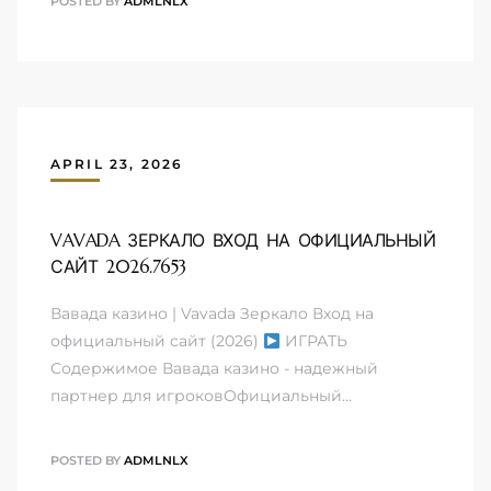
POSTED BY
ADMLNLX
APRIL 23, 2026
VAVADA ЗЕРКАЛО ВХОД НА ОФИЦИАЛЬНЫЙ
САЙТ 2026.7653
Вавада казино | Vavada Зеркало Вход на
официальный сайт (2026)
ИГРАТЬ
Содержимое Вавада казино - надежный
партнер для игроковОфициальный…
POSTED BY
ADMLNLX