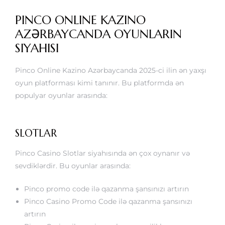
PINCO ONLINE KAZINO
AZƏRBAYCANDA OYUNLARIN
SIYAHISI
Pinco Online Kazino Azərbaycanda 2025-ci ilin ən yaxşı
oyun platforması kimi tanınır. Bu platformda ən
populyar oyunlar arasında:
SLOTLAR
Pinco Casino Slotlar siyahısında ən çox oynanır və
sevdiklərdir. Bu oyunlar arasında:
Pinco promo code ilə qazanma şansınızı artırın
Pinco Casino Promo Code ilə qazanma şansınızı
artırın