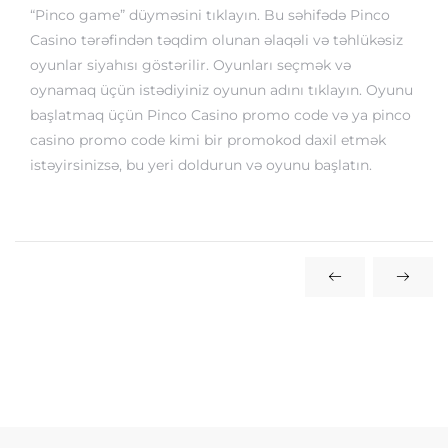
“Pinco game” düyməsini tıklayın. Bu səhifədə Pinco
Casino tərəfindən təqdim olunan əlaqəli və təhlükəsiz
oyunlar siyahısı göstərilir. Oyunları seçmək və
oynamaq üçün istədiyiniz oyunun adını tıklayın. Oyunu
başlatmaq üçün Pinco Casino promo code və ya pinco
casino promo code kimi bir promokod daxil etmək
istəyirsinizsə, bu yeri doldurun və oyunu başlatın.