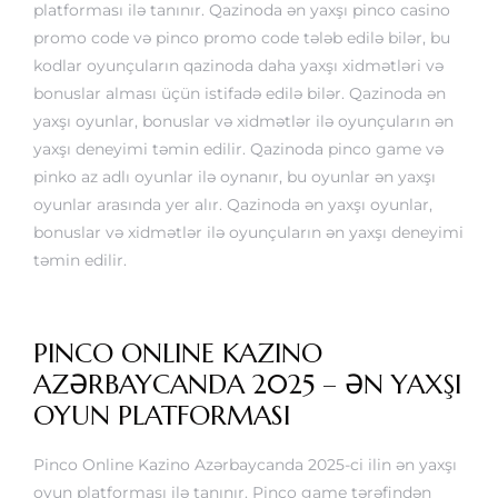
platforması ilə tanınır. Qazinoda ən yaxşı pinco casino
promo code və pinco promo code tələb edilə bilər, bu
kodlar oyunçuların qazinoda daha yaxşı xidmətləri və
bonuslar alması üçün istifadə edilə bilər. Qazinoda ən
yaxşı oyunlar, bonuslar və xidmətlər ilə oyunçuların ən
yaxşı deneyimi təmin edilir. Qazinoda pinco game və
pinko az adlı oyunlar ilə oynanır, bu oyunlar ən yaxşı
oyunlar arasında yer alır. Qazinoda ən yaxşı oyunlar,
bonuslar və xidmətlər ilə oyunçuların ən yaxşı deneyimi
təmin edilir.
PINCO ONLINE KAZINO
AZƏRBAYCANDA 2025 – ƏN YAXŞI
OYUN PLATFORMASI
Pinco Online Kazino Azərbaycanda 2025-ci ilin ən yaxşı
oyun platforması ilə tanınır. Pinco game tərəfindən