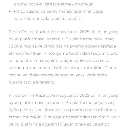
promo code-ni istifadə etmək mümkün.
Pinco casino və pinko məhsullarının ən yaxşı
variantları burada tapıla bilərsiniz.
Pinco Online Kazino Azərbaycanda 2025-ci ilin ən yaxşı
oyun platforması ilə tanınır. Bu platforma qoşulmaq
üçün pinko az və pinco casino promo code-ni istifadə
etmək mümkün. Pinco game tərəfindən təqdim olunur
və bu platforma qoşulmaq üçün pinko az və pinco
casino promo code-ni istifadə etmək mümkün. Pinco
casino və pinko məhsullarının ən yaxşı variantları
burada tapıla bilərsiniz.
Pinco Online Kazino Azərbaycanda 2025-ci ilin ən yaxşı
oyun platforması ilə tanınır. Bu platforma qoşulmaq
üçün pinko az və pinco casino promo code-ni istifadə
etmək mümkün. Pinco game tərəfindən təqdim olunur
və bu platforma qoşulmaq üçün pinko az və pinco