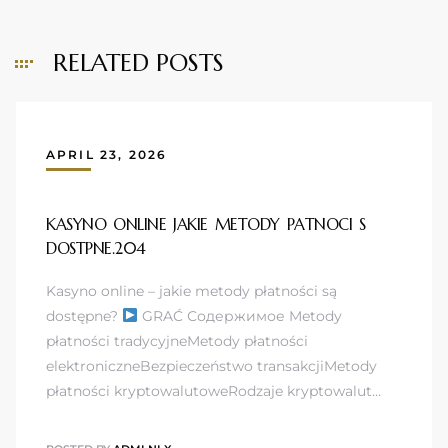
RELATED POSTS
APRIL 23, 2026
KASYNO ONLINE JAKIE METODY PATNOCI S
DOSTPNE.204
Kasyno online – jakie metody płatności są
dostępne?
GRAĆ Содержимое Metody
płatności tradycyjneMetody płatności
elektroniczneBezpieczeństwo transakcjiMetody
płatności kryptowalutoweRodzaje kryptowalut…