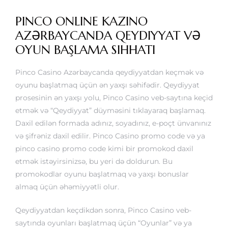
PINCO ONLINE KAZINO
AZƏRBAYCANDA QEYDIYYAT VƏ
OYUN BAŞLAMA SIHHATI
Pinco Casino Azərbaycanda qeydiyyatdan keçmək və
oyunu başlatmaq üçün ən yaxşı səhifədir. Qeydiyyat
prosesinin ən yaxşı yolu, Pinco Casino veb-saytına keçid
etmək və “Qeydiyyat” düyməsini tıklayaraq başlamaq.
Daxil edilən formada adınız, soyadınız, e-poçt ünvanınız
və şifrəniz daxil edilir. Pinco Casino promo code və ya
pinco casino promo code kimi bir promokod daxil
etmək istəyirsinizsə, bu yeri də doldurun. Bu
promokodlar oyunu başlatmaq və yaxşı bonuslar
almaq üçün əhəmiyyətli olur.
Qeydiyyatdan keçdikdən sonra, Pinco Casino veb-
saytında oyunları başlatmaq üçün “Oyunlar” və ya