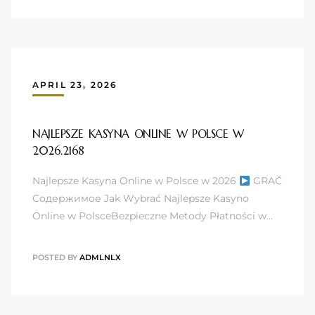
APRIL 23, 2026
NAJLEPSZE KASYNA ONLINE W POLSCE W
2026.2168
Najlepsze Kasyna Online w Polsce w 2026
GRAĆ
Содержимое Jak Wybrać Najlepsze Kasyno
Online w PolsceBezpieczne Metody Płatności w…
POSTED BY
ADMLNLX