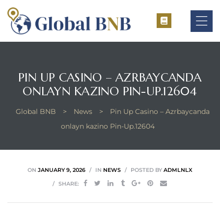
PIN UP CASINO – AZRBAYCANDA
ement
ONLAYN KAZINO PIN-UP.12604
ement
Global BNB
>
News
>
Pin Up Casino – Azrbaycanda
onlayn kazino Pin-Up.12604
ON
JANUARY 9, 2026
IN
NEWS
POSTED BY
ADMLNLX
SHARE: