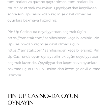
təminatları və qazanc qaytarılması təminatları ilə
müraciət etmək mümkün. Qeydiyyatdan keçdikdən
sonra Pin Up Casino-dan keçmişə daxil olmaq və
oyunlara baxmaya hazırdınız.
Pin Up Casino-da qeydiyyatdan keçmək üçün
https://ramatak.com/ sahifəsindən keçə bilərsiniz. Pin
Up Casino-dan keçmişə daxil olmaq üçün
https://ramatak.com/ sahifəsindən keçə bilərsiniz. Pin
Up Casino-da oyun oynayabilmək üçün qeydiyyatdan
keçmək lazımdır. Qeydiyyatdan keçmək və oyunlara
baxmaq üçün Pin Up Casino-dan keçmişə daxil olmaq
lazımdır.
PIN UP CASINO-DA OYUN
OYNAYIN