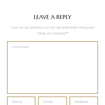
LEAVE A REPLY
Your email address will not be published.
Required
fields are marked
*