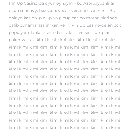
Pin Up Casino-da oyun oynayın – bu Azərbaycanlılar
üçün mənfiyyətsiz və heyecan verən imkan verir. Bu
onlayn kazino, pin up və pinup casino mərhələlərində
qalib oynamanıza imkan verir. Pin Up Casino-da ən çox
populyar olanlar arasında slotlar, live kimi qruplar,
poker və bəzi kimi kimi kimi kimi kimi kimi kimi kimi
kimi kimi kimi kimi kimi kimi kimi kimi kimi kimi kimi
kimi kimi kimi kimi kimi kimi kimi kimi kimi kimi kimi
kimi kimi kimi kimi kimi kimi kimi kimi kimi kimi kimi
kimi kimi kimi kimi kimi kimi kimi kimi kimi kimi kimi
kimi kimi kimi kimi kimi kimi kimi kimi kimi kimi kimi
kimi kimi kimi kimi kimi kimi kimi kimi kimi kimi kimi
kimi kimi kimi kimi kimi kimi kimi kimi kimi kimi kimi
kimi kimi kimi kimi kimi kimi kimi kimi kimi kimi kimi
kimi kimi kimi kimi kimi kimi kimi kimi kimi kimi kimi
kimi kimi kimi kimi kimi kimi kimi kimi kimi kimi kimi
kimi kimi kimi kimi kimi kimi kimi kimi kimi kimi kimi
kimi kimi kimi kimi kimi kimi kimi kimi kimi kimi kimi