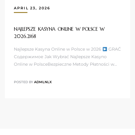
APRIL 23, 2026
NAJLEPSZE KASYNA ONLINE W POLSCE W
2026.2168
Najlepsze Kasyna Online w Polsce w 2026
GRAĆ
Содержимое Jak Wybrać Najlepsze Kasyno
Online w PolsceBezpieczne Metody Płatności w…
POSTED BY
ADMLNLX