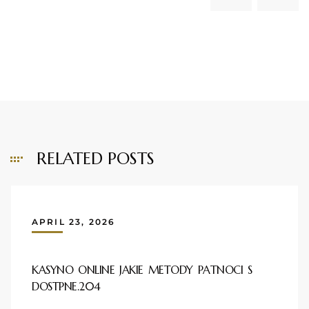
RELATED POSTS
APRIL 23, 2026
KASYNO ONLINE JAKIE METODY PATNOCI S
DOSTPNE.204