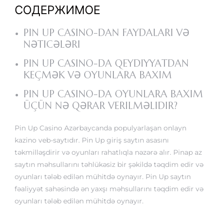
СОДЕРЖИМОЕ
PIN UP CASINO-DAN FAYDALARI VƏ
NƏTICƏLƏRI
PIN UP CASINO-DA QEYDIYYATDAN
KEÇMƏK VƏ OYUNLARA BAXIM
PIN UP CASINO-DA OYUNLARA BAXIM
ÜÇÜN NƏ QƏRAR VERILMƏLIDIR?
Pin Up Casino Azərbaycanda populyarlaşan onlayn
kazino veb-saytıdır. Pin Up giriş saytın asasını
təkmilləşdirir və oyunları rahatlıqla nəzərə alır. Pinap az
saytın məhsullarını təhlükəsiz bir şəkildə təqdim edir və
oyunları tələb edilən mühitdə oynayır. Pin Up saytın
fəaliyyət sahəsində ən yaxşı məhsullarını təqdim edir və
oyunları tələb edilən mühitdə oynayır.