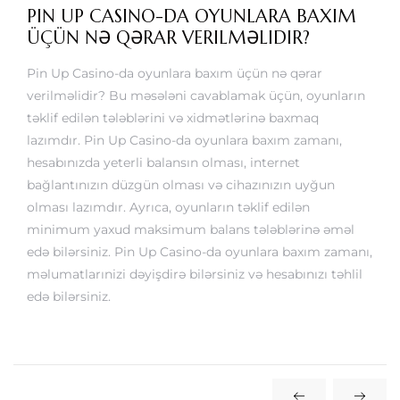
PIN UP CASINO-DA OYUNLARA BAXIM
ÜÇÜN NƏ QƏRAR VERILMƏLIDIR?
Pin Up Casino-da oyunlara baxım üçün nə qərar
verilməlidir? Bu məsələni cavablamak üçün, oyunların
təklif edilən tələblərini və xidmətlərinə baxmaq
lazımdır. Pin Up Casino-da oyunlara baxım zamanı,
hesabınızda yeterli balansın olması, internet
bağlantınızın düzgün olması və cihazınızın uyğun
olması lazımdır. Ayrıca, oyunların təklif edilən
minimum yaxud maksimum balans tələblərinə əməl
edə bilərsiniz. Pin Up Casino-da oyunlara baxım zamanı,
məlumatlarınizi dəyişdirə bilərsiniz və hesabınızı təhlil
edə bilərsiniz.