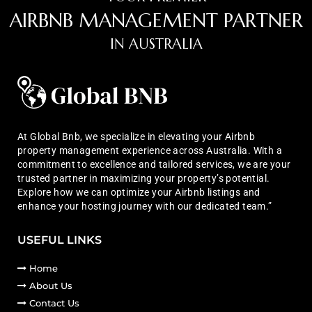
AIRBNB MANAGEMENT PARTNER
IN AUSTRALIA
At Global Bnb, we specialize in elevating your Airbnb
property management experience across Australia. With a
commitment to excellence and tailored services, we are your
trusted partner in maximizing your property’s potential.
Explore how we can optimize your Airbnb listings and
enhance your hosting journey with our dedicated team.”
USEFUL LINKS
Home
About Us
Contact Us