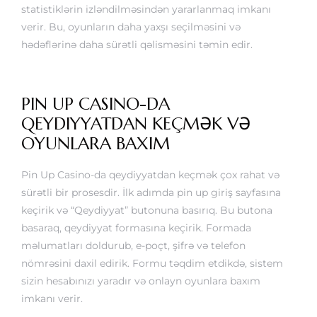
statistiklərin izləndilməsindən yararlanmaq imkanı
verir. Bu, oyunların daha yaxşı seçilməsini və
hədəflərinə daha sürətli qəlisməsini təmin edir.
PIN UP CASINO-DA
QEYDIYYATDAN KEÇMƏK VƏ
OYUNLARA BAXIM
Pin Up Casino-da qeydiyyatdan keçmək çox rahat və
sürətli bir prosesdir. İlk adımda pin up giriş sayfasına
keçirik və “Qeydiyyat” butonuna basırıq. Bu butona
basaraq, qeydiyyat formasına keçirik. Formada
məlumatları doldurub, e-poçt, şifrə və telefon
nömrəsini daxil edirik. Formu təqdim etdikdə, sistem
sizin hesabınızı yaradır və onlayn oyunlara baxım
imkanı verir.