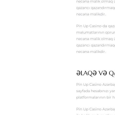
necənə malik olmaq ü
qazancı qazandırmaq
necənə malikdir.
Pin Up Casino-da qaza
məlumatlarının qorun
necənə malik olmaq ü
qazancı qazandırmaq
necənə malikdir.
ƏLAQƏ VƏ Q
Pin Up Casino Azərbay
sayfada hesabınızı yar
platformalarının bir hi
Pin Up Casino Azərba