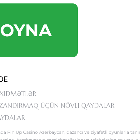
 OYNA
ОЕ
 XIDMƏTLƏR
ZANDIRMAQ ÜÇÜN NÖVLI QAYDALAR
AYDALAR
da Pin Up Casino Azərbaycan, qazancı və ziyafətli oyunlarla tan