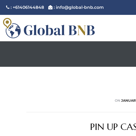
: +61406144848
: info@global-bnb.com
ement
ement
ON
JANUARY
PIN UP C