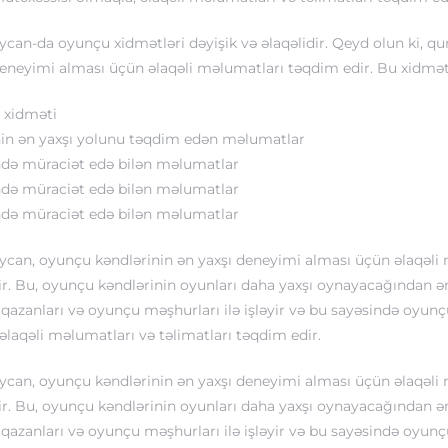
can-da oyunçu xidmətləri dəyişik və əlaqəlidir. Qeyd olun ki, qu
deneyimi alması üçün əlaqəli məlumatları təqdim edir. Bu xidmətl
t xidməti
nin ən yaxşı yolunu təqdim edən məlumatlar
ndə müraciət edə bilən məlumatlar
ndə müraciət edə bilən məlumatlar
ndə müraciət edə bilən məlumatlar
ycan, oyunçu kəndlərinin ən yaxşı deneyimi alması üçün əlaqəli
ir. Bu, oyunçu kəndlərinin oyunları daha yaxşı oynayacağından ə
qazanları və oyunçu məşhurları ilə işləyir və bu sayəsində oyunç
əlaqəli məlumatları və təlimatları təqdim edir.
ycan, oyunçu kəndlərinin ən yaxşı deneyimi alması üçün əlaqəli
ir. Bu, oyunçu kəndlərinin oyunları daha yaxşı oynayacağından ə
qazanları və oyunçu məşhurları ilə işləyir və bu sayəsində oyunç