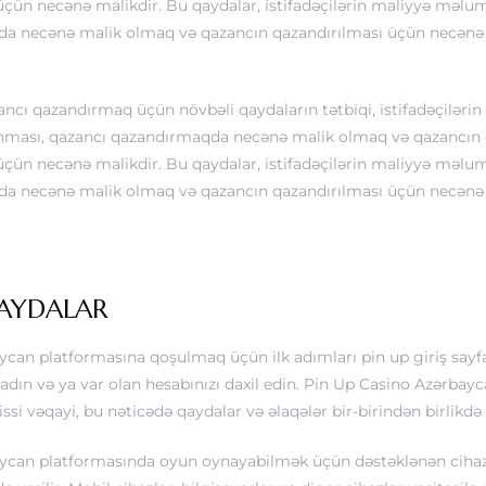
çün necənə malikdir. Bu qaydalar, istifadəçilərin maliyyə məlu
da necənə malik olmaq və qazancın qazandırılması üçün necən
ncı qazandırmaq üçün növbəli qaydaların tətbiqi, istifadəçilərin
ması, qazancı qazandırmaqda necənə malik olmaq və qazancın 
çün necənə malikdir. Bu qaydalar, istifadəçilərin maliyyə məlu
da necənə malik olmaq və qazancın qazandırılması üçün necən
AYDALAR
can platformasına qoşulmaq üçün ilk adımları pin up giriş sayfa
adın və ya var olan hesabınızı daxil edin. Pin Up Casino Azərbayc
ssi vəqayi, bu nəticədə qaydalar və əlaqələr bir-birindən birlikdə i
ycan platformasında oyun oynayabilmək üçün dəstəklənən cihazla