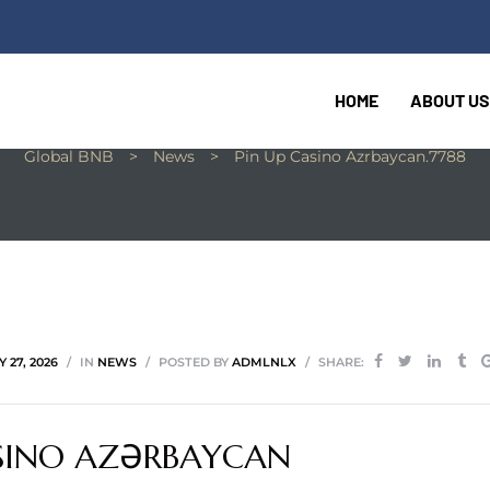
HOME
ABOUT US
PIN UP CASINO AZRBAYCAN.7788
Global BNB
>
News
>
Pin Up Casino Azrbaycan.7788
 27, 2026
IN
NEWS
POSTED BY
ADMLNLX
SHARE:
ASINO AZƏRBAYCAN